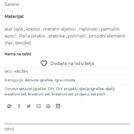
Šareno
Materijal:
alat (igla , kopče) , metalni dijelovi , najlonski i pamučni
konci , Perle (staklo , plastika , polimer) , prirodni elementi
(npr. školjke)
Nema na zalihi
Dodajte na listu želja
SKU:
480384
Kategorije:
Aktivne igračke
,
Igra i moda
Oznake
aktivne igračke
,
DIY
,
DIY projekti
,
dječje igračke
,
dječji
kreativni set
,
kreativni set
,
kreativni set za djecu
,
set perli
OPIS