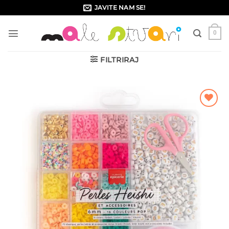
Skip
JAVITE NAM SE!
to
content
0
FILTRIRAJ
Dodajte
na listu
želja