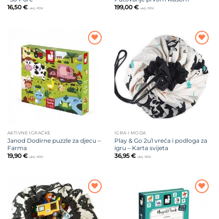
16,50
€
199,00
€
uklj. PDV
uklj. PDV
Dodajte
Dodajte
na listu
na listu
želja
želja
AKTIVNE IGRAČKE
IGRA I MODA
Janod Dodirne puzzle za djecu –
Play & Go 2u1 vreća i podloga za
Farma
igru – Karta svijeta
19,90
€
36,95
€
uklj. PDV
uklj. PDV
Dodajte
Dodajte
na listu
na listu
želja
želja