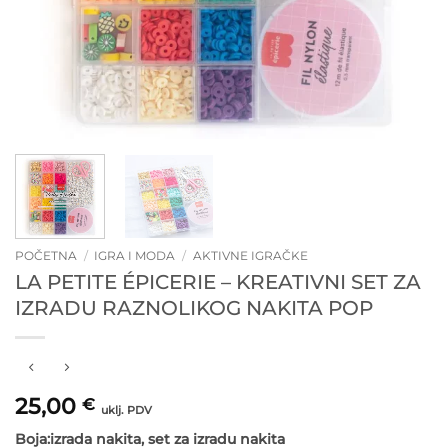
POČETNA
/
IGRA I MODA
/
AKTIVNE IGRAČKE
LA PETITE ÉPICERIE – KREATIVNI SET ZA
IZRADU RAZNOLIKOG NAKITA POP
25,00
€
uklj. PDV
Boja:izrada nakita, set za izradu nakita