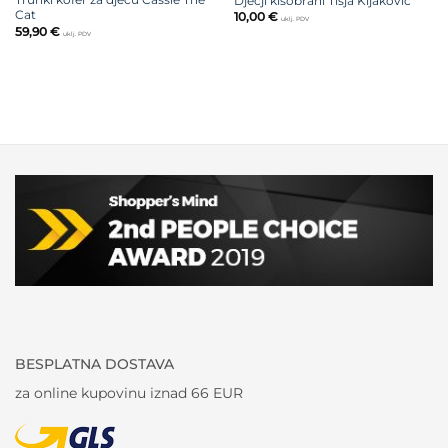
Dječji kišobrani Tisja Kljaković
Cat
10,00
€
uklj. PDV
59,90
€
uklj. PDV
BESPLATNA DOSTAVA
za online kupovinu iznad 66 EUR