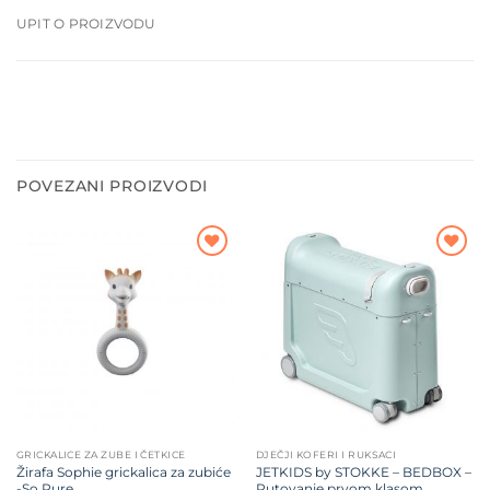
UPIT O PROIZVODU
POVEZANI PROIZVODI
Dodajte
Dodajte
na listu
na listu
želja
želja
GRICKALICE ZA ZUBE I ČETKICE
DJEČJI KOFERI I RUKSACI
Žirafa Sophie grickalica za zubiće
JETKIDS by STOKKE – BEDBOX –
-So Pure
Putovanje prvom klasom