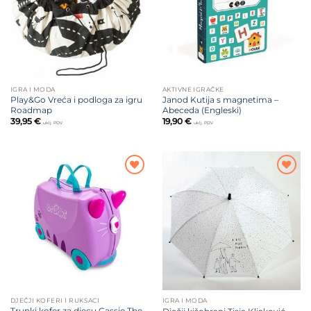
IGRA I MODA
AKTIVNE IGRAČKE
Play&Go Vreća i podloga za igru
Janod Kutija s magnetima –
Roadmap
Abeceda (Engleski)
39,95
€
19,90
€
uklj. PDV
uklj. PDV
Dodajte
Dodajte
na listu
na listu
želja
želja
DJEČJI KOFERI I RUKSACI
IGRA I MODA
Trunki kofer za djecu Cassie The