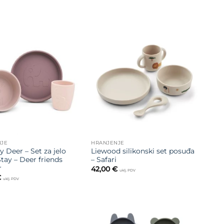
Dodajte
Dodajte
na listu
na listu
želja
želja
NJE
HRANJENJE
 Deer – Set za jelo
Liewood silikonski set posuđa
tay – Deer friends
– Safari
r
42,00
€
uklj. PDV
€
uklj. PDV