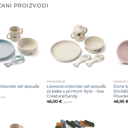
ANI PROIZVODI
Dodajte
Dodajte
na listu
na listu
želja
želja
HRANJENJE
HRANJE
ilikonski set posuđa
Liewood silikonski set posuđa
Done by
za bebe s printom Ryle – Sea
Stick&S
Creature/Sandy
Powde
j. PDV
46,00
€
46,95
uklj. PDV