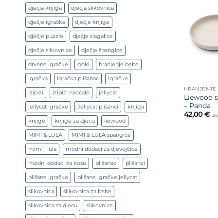
dječja knjiga
dječja slikovnica
dječje igračke
dječje knjige
dječje puzzle
dječje slagalice
dječje slikovnice
dječje špangice
drvene igračke
goki
hranjenje bebe
igračka
igračka plišanac
igračke
HRANJENJE
izipizi
izipizi naočale
jellycat
Liewood s
– Panda
jellycat igračke
Jellycat plišanci
knjiga
42,00
€
ukl
knjige
knjige za djecu
liewood
MIMI & LULA
MIMI & LULA špangice
mimi i lula
modni dodaci za djevojčice
modni dodaci za kosu
plišanac
plišanci
plišane igračke
plišane igračke jellycat
slikovnica
slikovnica za bebe
slikovnica za djecu
slikovnice