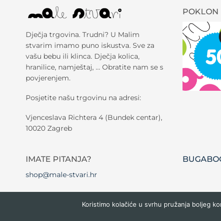
POKLON 
Dječja trgovina. Trudni? U Malim
stvarim imamo puno iskustva. Sve za
vašu bebu ili klinca. Dječja kolica,
hranilice, namještaj, … Obratite nam se s
povjerenjem.
Posjetite našu trgovinu na adresi:
Vjenceslava Richtera 4 (Bundek centar),
10020 Zagreb
IMATE PITANJA?
BUGABOO
shop@male-stvari.hr
Koristimo kolačiće u svrhu pružanja boljeg ko
Copyright 2026 ©
Male stvari