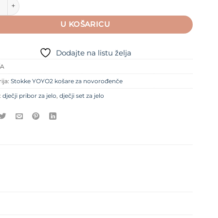
 Pribor za jelo sa silikonskom drškom, 3 dijela Happy Fruits kol
U KOŠARICU
Dodajte na listu želja
/A
ija:
Stokke YOYO2 košare za novorođenče
:
dječji pribor za jelo
,
dječji set za jelo