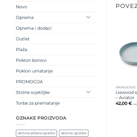
POVEZ
Novo
Oprema
Oprema i dodaci
Outlet
Plaža
Poklon bonovi
Poklon umatanje
PROMOCIJA
HRANJENJE
Stolne svjetiljke
Liewood s
– Aviator
Torbe za prematanje
42,00
€
ukl
OZNAKE PROIZVODA
aktivna plišana igračka
aktivne igračke