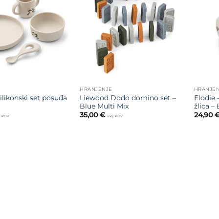
Dodajte
Dodajte
na listu
na listu
želja
želja
HRANJENJE
HRANJE
ilikonski set posuđa
Liewood Dodo domino set –
Elodie –
Blue Multi Mix
žlica –
35,00
€
24,90
j. PDV
uklj. PDV