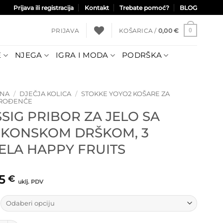
Prijava ili registracija
Kontakt
Trebate pomoć?
BLOG
PRIJAVA
KOŠARICA /
0,00
€
0
E
NJEGA
IGRA I MODA
PODRŠKA
TNA
/
DJEČJA KOLICA
/
STOKKE YOYO2 KOŠARE ZA
ROĐENČE
SIG PRIBOR ZA JELO SA
LIKONSKOM DRŠKOM, 3
JELA HAPPY FRUITS
95
€
uklj. PDV