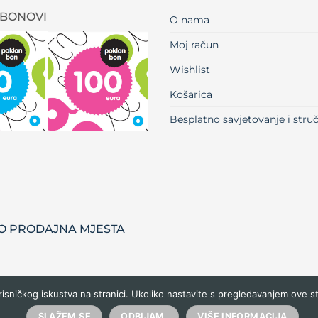
BONOVI
O nama
Moj račun
Wishlist
Košarica
Besplatno savjetovanje i str
 PRODAJNA MJESTA
risničkog iskustva na stranici. Ukoliko nastavite s pregledavanjem ove s
SLAŽEM SE
ODBIJAM.
VIŠE INFORMACIJA