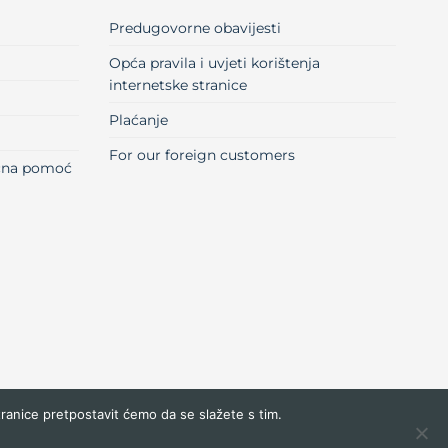
Predugovorne obavijesti
Opća pravila i uvjeti korištenja
internetske stranice
Plaćanje
For our foreign customers
učna pomoć
tranice pretpostavit ćemo da se slažete s tim.
Visa
MasterCard
Maestro
Dinners
Credit
Cash
Bank