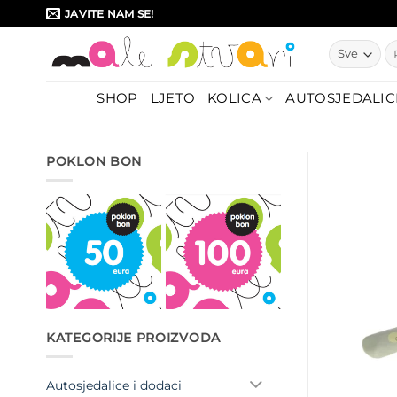
Skip
JAVITE NAM SE!
to
Pr
content
SHOP
LJETO
KOLICA
AUTOSJEDALIC
POKLON BON
KATEGORIJE PROIZVODA
Autosjedalice i dodaci