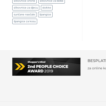
slikovnice online
slikovnice za bebe
slikovnice za djecu
stokke
sunčane naočale
špangice
špangice za kosu
BESPLAT
za online 