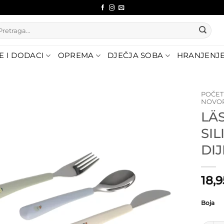
etraži:
E I DODACI
OPREMA
DJEČJA SOBA
HRANJENJ
POČE
NOVO
LÄS
Dodajte
na listu
SI
želja
DI
18,
Boja