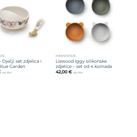
Dodajte
Dodajte
na listu
na listu
želja
želja
NJE
HRANJENJE
 Dječji set zdjelica i
Liewood Iggy silikonske
 Blue Garden
zdjelice – set od 4 komada
€
42,00
€
uklj. PDV
uklj. PDV