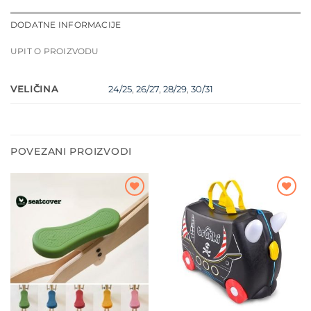
DODATNE INFORMACIJE
UPIT O PROIZVODU
VELIČINA
24/25
,
26/27
,
28/29
,
30/31
POVEZANI PROIZVODI
Dodajte
Dodajte
na listu
na listu
želja
želja