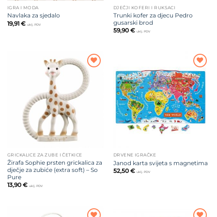
IGRA I MODA
DJEČJI KOFERI I RUKSACI
Trunki kofer za djecu Pedro
Navlaka za sjedalo
gusarski brod
19,91
€
uklj. PDV
59,90
€
uklj. PDV
Dodajte
Dodajte
na listu
na listu
želja
želja
GRICKALICE ZA ZUBE I ČETKICE
DRVENE IGRAČKE
Žirafa Sophie prsten grickalica za
Janod karta svijeta s magnetima
dječje za zubiće (extra soft) – So
52,50
€
uklj. PDV
Pure
13,90
€
uklj. PDV