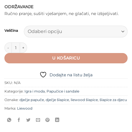
ODRŽAVANJE
Ručno pranje, sušiti vješanjem, ne glačati, ne izbjeljivati.
Veličina
Liewood - Aviaja Dječje Papuče Sob - Pecan količina
U KOŠARICU
Dodajte na listu želja
SKU:
N/A
Kategorije:
Igra i moda
,
Papučice i sandale
Oznake:
dječje papuče
,
dječje šlapice
,
liewood šlapice
,
šlapice za djecu
Marka:
Liewood