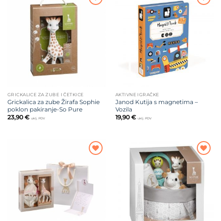
Dodajte
Dodajte
na listu
na listu
želja
želja
GRICKALICE ZA ZUBE I ČETKICE
AKTIVNE IGRAČKE
Grickalica za zube Žirafa Sophie
Janod Kutija s magnetima –
poklon pakiranje-So Pure
Vozila
23,90
€
19,90
€
uklj. PDV
uklj. PDV
Dodajte
Dodajte
na listu
na listu
želja
želja