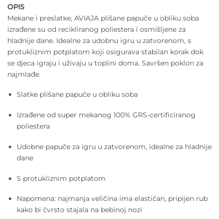
cijena
cijena
OPIS
bila
je:
Mekane i preslatke, AVIAJA plišane papuče u obliku soba
je:
24,50 €.
izrađene su od recikliranog poliestera i osmišljene za
35,00 €.
hladnije dane. Idealne za udobnu igru u zatvorenom, s
protukliznim potplatom koji osigurava stabilan korak dok
se djeca igraju i uživaju u toplini doma. Savršen poklon za
najmlađe.
Slatke plišane papuče u obliku soba
Izrađene od super mekanog 100% GRS-certificiranog
poliestera
Udobne papuče za igru u zatvorenom, idealne za hladnije
dane
S protukliznim potplatom
Napomena: najmanja veličina ima elastičan, pripijen rub
kako bi čvrsto stajala na bebinoj nozi