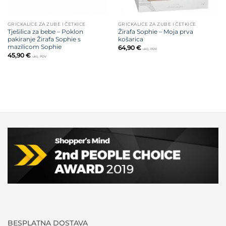
GRICKALICE ZA ZUBE I ČETKICE
GRICKALICE ZA ZUBE I ČETKICE
Tješilica za bebe – Poklon
Žirafa Sophie – Moja prva
pakiranje Žirafa Sophie s
košarica
mazilicom Sophie
64,90
€
uklj. PDV
45,90
€
uklj. PDV
BESPLATNA DOSTAVA