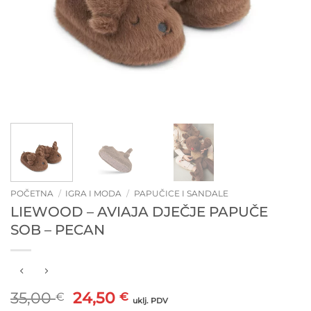
POČETNA
/
IGRA I MODA
/
PAPUČICE I SANDALE
LIEWOOD – AVIAJA DJEČJE PAPUČE
SOB – PECAN
Izvorna
Trenutna
35,00
24,50
€
€
uklj. PDV