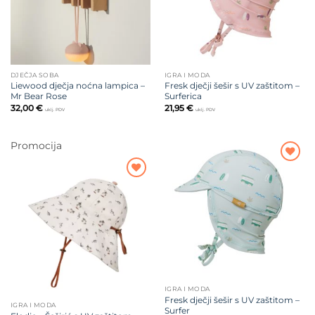
DJEČJA SOBA
IGRA I MODA
Liewood dječja noćna lampica –
Fresk dječji šešir s UV zaštitom –
Mr Bear Rose
Surferica
32,00
€
21,95
€
uklj. PDV
uklj. PDV
Promocija
Dodajte
na listu
Dodajte
želja
na listu
želja
IGRA I MODA
Fresk dječji šešir s UV zaštitom –
IGRA I MODA
Surfer