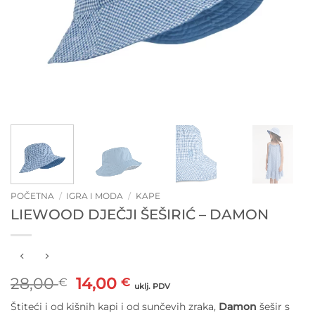
POČETNA
/
IGRA I MODA
/
KAPE
LIEWOOD DJEČJI ŠEŠIRIĆ – DAMON
Izvorna
Trenutna
28,00
14,00
€
€
uklj. PDV
cijena
cijena
Štiteći i od kišnih kapi i od sunčevih zraka,
Damon
šešir s
bila
je: