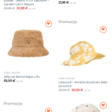
Elodie – Šeširić s UV zaštitom –
21,95
€
uklj. PDV
Garden Leo’s Resort
Izvorna
Trenutna
29,90
€
20,93
€
uklj. PDV
cijena
cijena
bila
je:
je:
20,93 €.
29,90 €.
Promocija
Dodajte
na listu
Dodajte
želja
na listu
želja
IGRA I MODA
Jellycat Bartol kapa L/XL
IGRA I MODA
55,00
€
uklj. PDV
Liewood – Amelia dvostrani šešir
za sunce
Izvorna
Trenutna
29,00
€
20,30
€
uklj. PDV
cijena
cijena
bila
je:
je:
20,30 €.
29,00 €.
Promocija