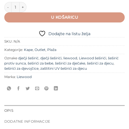
Liewood dječji šeširić - Damon količina
U KOŠARICU
Dodajte na listu želja
SKU:
N/A
Kategorije:
Kape
,
Outlet
,
Plaža
Oznake
dječji šeširić
,
dječji šeširići
,
liewood
,
Liewood šeširići
,
šeširić
protiv sunca
,
šeširići za bebe
,
šeširići za dječake
,
šeširići za djecu
,
šeširići za djevojčice
,
zaštitini UV šeširići za djecu
Marka:
Liewood
OPIS
DODATNE INFORMACIJE