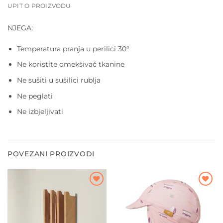
UPIT O PROIZVODU
NJEGA:
Temperatura pranja u perilici 30°
Ne koristite omekšivač tkanine
Ne sušiti u sušilici rublja
Ne peglati
Ne izbjeljivati
POVEZANI PROIZVODI
Dodajte
Dodajte
na listu
na listu
želja
želja