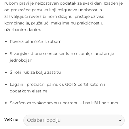
rubom pravi je neizostavan dodatak za svaki dan. Izrađen je
je:
14,00 €.
od prozračne pamuka koji osigurava udobnost, a
28,00 €.
zahvaljujući reverzibilnom dizajnu, pristaje uz više
kombinacija, pružajući maksimalnu praktičnost u
užurbanim danima.
Reverzibilni šešir s rubom
S vanjske strane seersucker karo uzorak, s unutarnje
jednobojan
Široki rub za bolju zaštitu
Lagani i prozračni pamuk s GOTS certifikatom i
dodatkom elastina
Savršen za svakodnevnu upotrebu – i na kiši i na suncu
Veličina