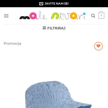
Skip
JAVITE NAM SE!
to
content
0
FILTRIRAJ
Promocija
Dodajte
na listu
želja