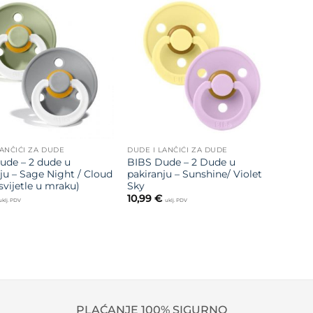
Dodajte
Dodajte
na listu
na listu
želja
želja
LANČIĆI ZA DUDE
DUDE I LANČIĆI ZA DUDE
ude – 2 dude u
BIBS Dude – 2 Dude u
ju – Sage Night / Cloud
pakiranju – Sunshine/ Violet
svijetle u mraku)
Sky
10,99
€
uklj. PDV
uklj. PDV
PLAĆANJE 100% SIGURNO