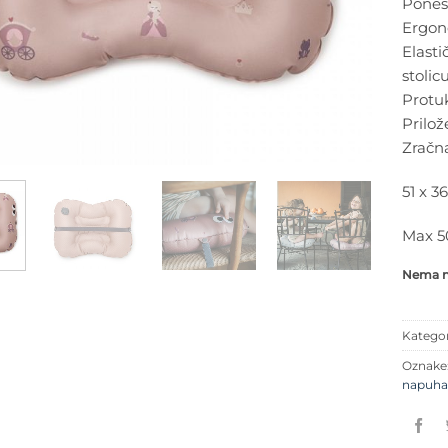
Ponesi
Ergon
Elasti
stolic
Protuk
Prilož
Zračn
51 x 3
Max 5
Nema na
Kategor
Oznake
napuha