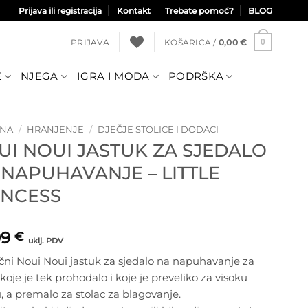
Prijava ili registracija
Kontakt
Trebate pomoć?
BLOG
PRIJAVA
KOŠARICA /
0,00
€
0
E
NJEGA
IGRA I MODA
PODRŠKA
TNA
/
HRANJENJE
/
DJEČJE STOLICE I DODACI
UI NOUI JASTUK ZA SJEDALO
 NAPUHAVANJE – LITTLE
INCESS
99
€
uklj. PDV
čni Noui Noui jastuk za sjedalo na napuhavanje za
 koje je tek prohodalo i koje je preveliko za visoku
u, a premalo za stolac za blagovanje.