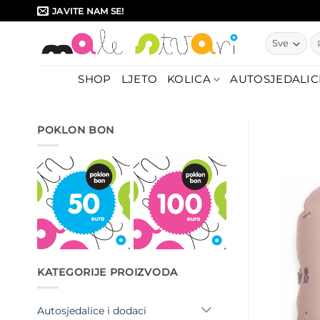
Skip
JAVITE NAM SE!
to
Pr
content
SHOP
LJETO
KOLICA
AUTOSJEDALIC
POKLON BON
KATEGORIJE PROIZVODA
Autosjedalice i dodaci