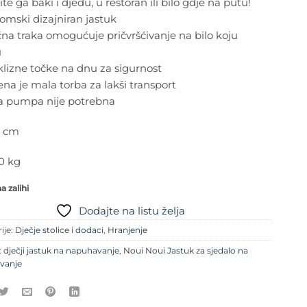
te ga baki i djedu, u restoran ili bilo gdje na putu!
omski dizajniran jastuk
čna traka omogućuje pričvršćivanje na bilo koju
u
lizne točke na dnu za sigurnost
ena je mala torba za lakši transport
a pumpa nije potrebna
6 cm
0 kg
 zalihi
Dodajte na listu želja
ije:
Dječje stolice i dodaci
,
Hranjenje
:
dječji jastuk na napuhavanje
,
Noui Noui Jastuk za sjedalo na
vanje