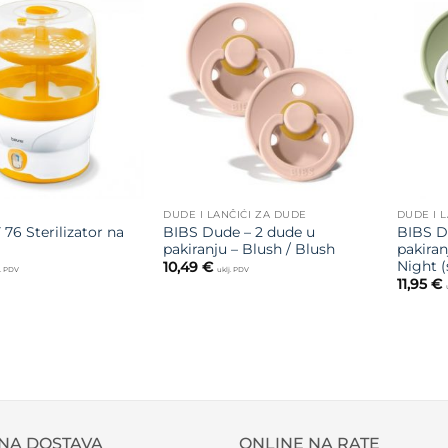
Dodajte
Dodajte
na listu
na listu
želja
želja
DUDE I LANČIĆI ZA DUDE
DUDE I 
76 Sterilizator na
BIBS Dude – 2 dude u
BIBS D
pakiranju – Blush / Blush
pakiran
Night (
10,49
€
j. PDV
uklj. PDV
11,95
€
NA DOSTAVA
ONLINE NA RATE