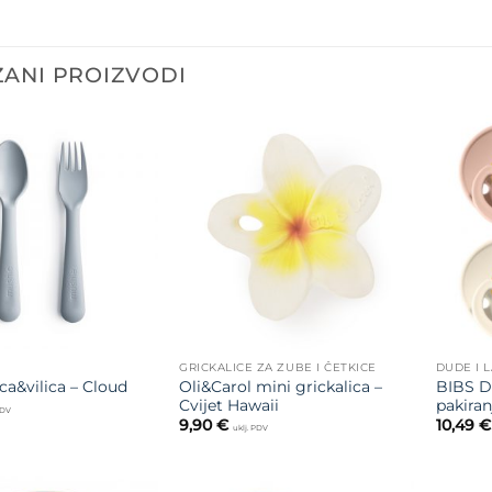
ANI PROIZVODI
Dodajte
Dodajte
na listu
na listu
želja
želja
GRICKALICE ZA ZUBE I ČETKICE
DUDE I 
Oli&Carol mini grickalica –
BIBS D
ca&vilica – Cloud
Cvijet Hawaii
pakiran
PDV
9,90
€
10,49
€
uklj. PDV