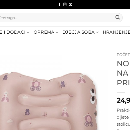
etraži:
E I DODACI
OPREMA
DJEČJA SOBA
HRANJENJ
POČE
NO
Dodajte
NA
na listu
želja
PR
24,
Prakti
dijete
stolic