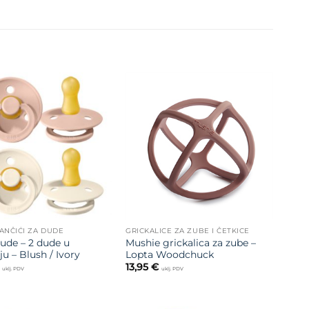
Dodajte
Dodajte
na listu
na listu
želja
želja
LANČIĆI ZA DUDE
GRICKALICE ZA ZUBE I ČETKICE
ude – 2 dude u
Mushie grickalica za zube –
ju – Blush / Ivory
Lopta Woodchuck
13,95
€
uklj. PDV
uklj. PDV