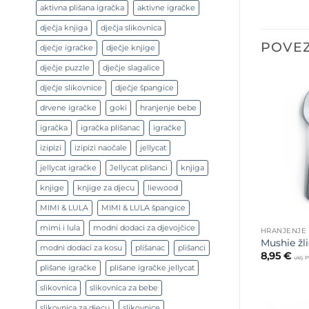
aktivna plišana igračka
aktivne igračke
dječja knjiga
dječja slikovnica
POVEZ
dječje igračke
dječje knjige
dječje puzzle
dječje slagalice
dječje slikovnice
dječje špangice
drvene igračke
goki
hranjenje bebe
igračka
igračka plišanac
igračke
izipizi
izipizi naočale
jellycat
jellycat igračke
Jellycat plišanci
knjiga
knjige
knjige za djecu
liewood
MIMI & LULA
MIMI & LULA špangice
mimi i lula
modni dodaci za djevojčice
HRANJENJE
Mushie žli
modni dodaci za kosu
plišanac
plišanci
8,95
€
uklj. 
plišane igračke
plišane igračke jellycat
slikovnica
slikovnica za bebe
slikovnica za djecu
slikovnice