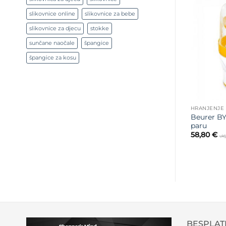
slikovnice online
slikovnice za bebe
slikovnice za djecu
stokke
sunčane naočale
špangice
špangice za kosu
HRANJENJE
Beurer BY 
paru
58,80
€
ukl
BESPLAT