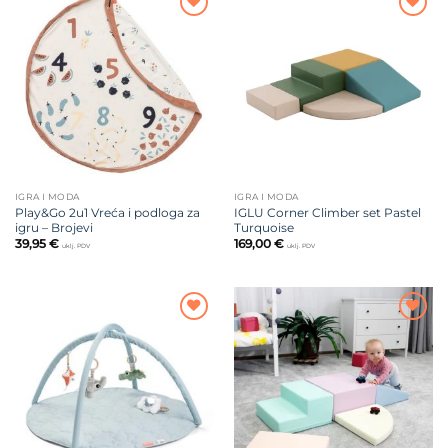
Dodajte
Dodajte
na listu
na listu
želja
želja
IGRA I MODA
IGRA I MODA
Play&Go 2u1 Vreća i podloga za
IGLU Corner Climber set Pastel
igru – Brojevi
Turquoise
39,95
€
169,00
€
uklj. PDV
uklj. PDV
Dodajte
Dodajte
na listu
na listu
želja
želja