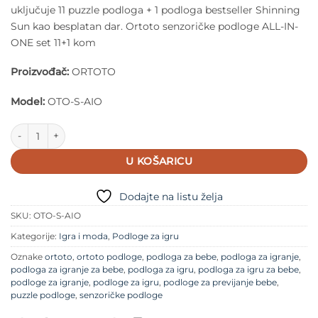
uključuje 11 puzzle podloga + 1 podloga bestseller Shinning
Sun kao besplatan dar. Ortoto senzoričke podloge ALL-IN-
ONE set 11+1 kom
Proizvođač:
ORTOTO
Model:
OTO-S-AIO
Ortoto senzoričke podloge ALL-IN-ONE set 11+1 kom količina
U KOŠARICU
Dodajte na listu želja
SKU:
OTO-S-AIO
Kategorije:
Igra i moda
,
Podloge za igru
Oznake
ortoto
,
ortoto podloge
,
podloga za bebe
,
podloga za igranje
,
podloga za igranje za bebe
,
podloga za igru
,
podloga za igru za bebe
,
podloge za igranje
,
podloge za igru
,
podloge za previjanje bebe
,
puzzle podloge
,
senzoričke podloge