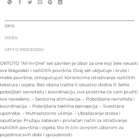
OPIS
VIDEO
UPIT O PROIZVODU
ORTOTO “All-In-One” set savršen je izbor za one koji žele iskusiti
sve blagodati i različitih površina. Ovaj set uključuje i krute i
meke površine, omogućujući korisnicima istraživanje različitih
tekstura i osjeta. Bez obzira tražite li iskustvo dodira ili želite
poboljšati ravnotežu i koordinaciju, ove prostirke će vam pružiti
sve navedeno. – Senzorna stimulacija. – Poboljšana ravnoteža i
koordinacija. – ⁠Poboljšana taktilna percepcija. – Svestrana
upotreba. – Multisenzorno učenje. – ⁠Ublažavanje stresa i
opuštanje. Pružaju zabavan i privlačan način za istraživanje
različitih površina i osjeta, što ih čini izvrsnim izborom za
pojedince svih dobi i sposobnosti.