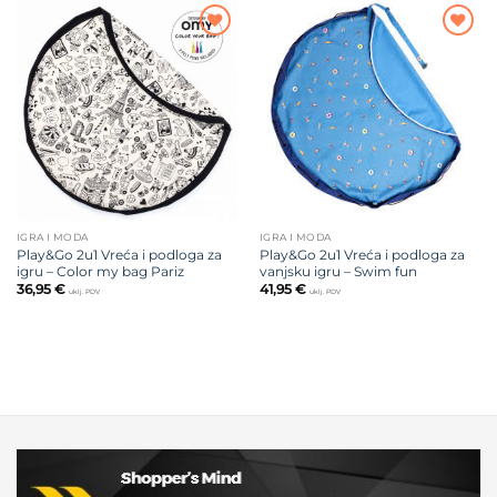
Dodajte
Dodajte
na listu
na listu
želja
želja
IGRA I MODA
IGRA I MODA
Play&Go 2u1 Vreća i podloga za
Play&Go 2u1 Vreća i podloga za
igru – Color my bag Pariz
vanjsku igru – Swim fun
36,95
€
41,95
€
uklj. PDV
uklj. PDV