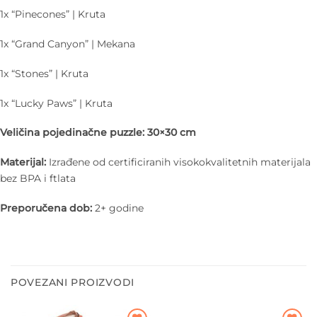
1x “Pinecones” | Kruta
1x “Grand Canyon” | Mekana
1x “Stones” | Kruta
1x “Lucky Paws” | Kruta
Veličina pojedinačne puzzle: 30×30 cm
Materijal:
Izrađene od certificiranih visokokvalitetnih materijala
bez BPA i ftlata
Preporučena dob:
2+ godine
POVEZANI PROIZVODI