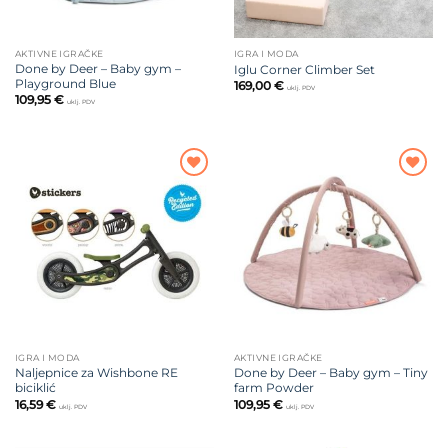
AKTIVNE IGRAČKE
IGRA I MODA
Done by Deer – Baby gym –
Iglu Corner Climber Set
Playground Blue
169,00
€
uklj. PDV
109,95
€
uklj. PDV
Dodajte
Dodajte
na listu
na listu
želja
želja
IGRA I MODA
AKTIVNE IGRAČKE
Naljepnice za Wishbone RE
Done by Deer – Baby gym – Tiny
biciklić
farm Powder
16,59
€
109,95
€
uklj. PDV
uklj. PDV