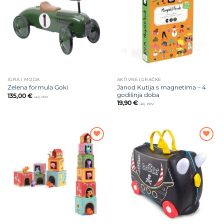
na listu
na listu
želja
želja
IGRA I MODA
AKTIVNE IGRAČKE
Janod Kutija s magnetima – 4
Zelena formula Goki
godišnja doba
135,00
€
uklj. PDV
19,90
€
uklj. PDV
Dodajte
Dodajte
na listu
na listu
želja
želja