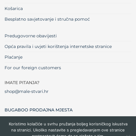
Košarica
Besplatno savjetovanje i stručna pomoć
Predugovorne obavijesti
Opća pravila i uvjeti korištenja internetske stranice
Plaćanje
For our foreign customers
IMATE PITANJA?
shop@male-stvari.hr
BUGABOO PRODAJNA MJESTA
Koristimo kolačiće u svrhu pružanja boljeg korisničkog iskustva
na stranici. Ukoliko nastavite s pregledavanjem ove stranice
Visa
MasterCard
Maestro
Dinners
Credit
Cash
Bank