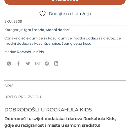
Dodajte na listu želja
SKU:
5309
Kategorije:
Igra i moda
,
Modni dodaci
Oznake
dječje gumice za kosu
,
gumice
,
modni dodaci za djevojčice
,
modni dodaci za kosu
,
špangice
,
špangice za kosu
Marka:
Rockahula Kids
OPIS
UPIT O PROIZVODU
DOBRODOŠLI U ROCKAHULA KIDS
Dobrodošli u svijet dodataka i darova Rockahula Kids,
gdje su razigranost i mašta u samom središtu!