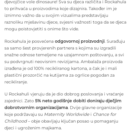
djevojčice vole dinosaure! Sva su djeca različita i Rockahula
to prihvaća u proizvodima koje dizajnira. Također im je
iznimno važno da u svojim vizualima predstavljaju
raznoliku mješavinu djece, svjesni važnosti toga da se djeca
mogu poistovjetiti s onime što vide.
Rockahula je posvećena
odgovornoj proizvodnji
. Surađuju
sa samo šest provjerenih partnera s kojima su izgradili
snažne odnose temeljene na uzajamnom poštovanju, a svi
su podvrgnuti neovisnim revizijama. Ambalaža proizvoda
izrađena je od 100% recikliranog kartona, a čak je i mali
plastični prozorčić na kutijama za ogrlice pogodan za
recikliranje.
U Rockahuli vjeruju da je dio dobrog poslovanja i vraćanje
zajednici. Zato
5% neto godišnje dobiti doniraju dječjim
dobrotvornim organizacijama
. Dvije glavne organizacije
koje podržavaju su
Maternity Worldwide
i
Chance for
Childhood
– obje obavljaju ključan posao u pomaganju
djeci i ugroženim majkama.