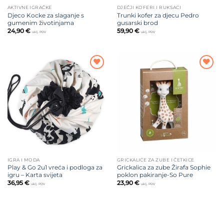
AKTIVNE IGRAČKE
DJEČJI KOFERI I RUKSACI
Djeco Kocke za slaganje s
Trunki kofer za djecu Pedro
gumenim životinjama
gusarski brod
24,90
€
59,90
€
uklj. PDV
uklj. PDV
Dodajte
Dodajte
na listu
na listu
želja
želja
IGRA I MODA
GRICKALICE ZA ZUBE I ČETKICE
Play & Go 2u1 vreća i podloga za
Grickalica za zube Žirafa Sophie
igru – Karta svijeta
poklon pakiranje-So Pure
36,95
€
23,90
€
uklj. PDV
uklj. PDV