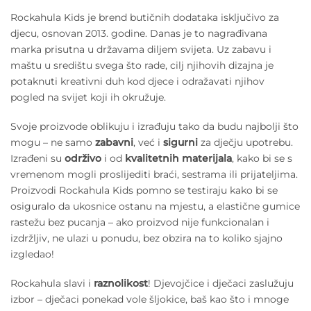
Rockahula Kids je brend butičnih dodataka isključivo za
djecu, osnovan 2013. godine. Danas je to nagrađivana
marka prisutna u državama diljem svijeta. Uz zabavu i
maštu u središtu svega što rade, cilj njihovih dizajna je
potaknuti kreativni duh kod djece i odražavati njihov
pogled na svijet koji ih okružuje.
Svoje proizvode oblikuju i izrađuju tako da budu najbolji što
mogu – ne samo
zabavni
, već i
sigurni
za dječju upotrebu.
Izrađeni su
održivo
i od
kvalitetnih materijala
, kako bi se s
vremenom mogli proslijediti braći, sestrama ili prijateljima.
Proizvodi Rockahula Kids pomno se testiraju kako bi se
osiguralo da ukosnice ostanu na mjestu, a elastične gumice
rastežu bez pucanja – ako proizvod nije funkcionalan i
izdržljiv, ne ulazi u ponudu, bez obzira na to koliko sjajno
izgledao!
Rockahula slavi i
raznolikost
! Djevojčice i dječaci zaslužuju
izbor – dječaci ponekad vole šljokice, baš kao što i mnoge