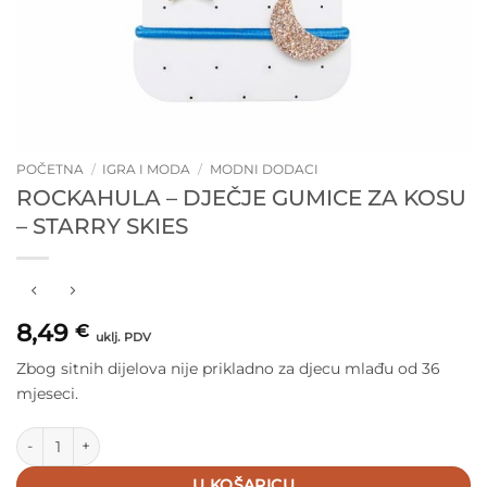
POČETNA
/
IGRA I MODA
/
MODNI DODACI
ROCKAHULA – DJEČJE GUMICE ZA KOSU
– STARRY SKIES
8,49
€
uklj. PDV
Zbog sitnih dijelova nije prikladno za djecu mlađu od 36
mjeseci.
Rockahula - Dječje gumice za kosu - Starry Skies količina
U KOŠARICU