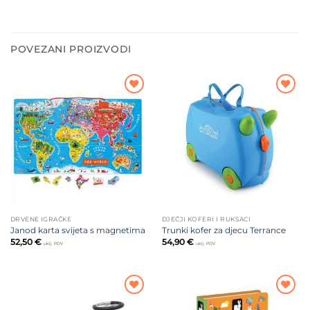
POVEZANI PROIZVODI
Dodajte
Dodajte
na listu
na listu
želja
želja
DRVENE IGRAČKE
DJEČJI KOFERI I RUKSACI
Janod karta svijeta s magnetima
Trunki kofer za djecu Terrance
52,50
€
54,90
€
uklj. PDV
uklj. PDV
Dodajte
Dodajte