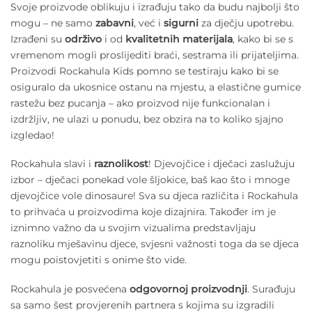
Svoje proizvode oblikuju i izrađuju tako da budu najbolji što
mogu – ne samo
zabavni
, već i
sigurni
za dječju upotrebu.
Izrađeni su
održivo
i od
kvalitetnih materijala
, kako bi se s
vremenom mogli proslijediti braći, sestrama ili prijateljima.
Proizvodi Rockahula Kids pomno se testiraju kako bi se
osiguralo da ukosnice ostanu na mjestu, a elastične gumice
rastežu bez pucanja – ako proizvod nije funkcionalan i
izdržljiv, ne ulazi u ponudu, bez obzira na to koliko sjajno
izgledao!
Rockahula slavi i
raznolikost
! Djevojčice i dječaci zaslužuju
izbor – dječaci ponekad vole šljokice, baš kao što i mnoge
djevojčice vole dinosaure! Sva su djeca različita i Rockahula
to prihvaća u proizvodima koje dizajnira. Također im je
iznimno važno da u svojim vizualima predstavljaju
raznoliku mješavinu djece, svjesni važnosti toga da se djeca
mogu poistovjetiti s onime što vide.
Rockahula je posvećena
odgovornoj proizvodnji
. Surađuju
sa samo šest provjerenih partnera s kojima su izgradili