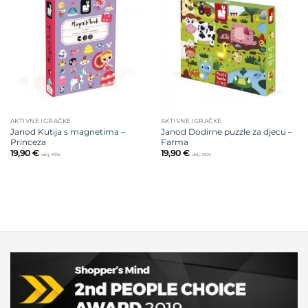
Dodajte
Dodajte
na listu
na listu
želja
želja
AKTIVNE IGRAČKE
AKTIVNE IGRAČKE
Janod Kutija s magnetima –
Janod Dodirne puzzle za djecu –
Princeza
Farma
19,90
€
19,90
€
uklj. PDV
uklj. PDV