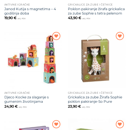
AKTIVNE IGRAČKE
GRICKALICE ZA ZUBE I ČETKICE
Janod Kutija s magnetima – 4
Poklon pakiranje žirafa grickalica
godišnja doba
za zube Sophie s tetra pelenom
19,90
€
43,90
€
uklj. PDV
uklj. PDV
Dodajte
Dodajte
na listu
na listu
želja
želja
AKTIVNE IGRAČKE
GRICKALICE ZA ZUBE I ČETKICE
Djeco Kocke za slaganje s
Grickalica za zube Žirafa Sophie
gumenim životinjama
poklon pakiranje-So Pure
24,90
€
23,90
€
uklj. PDV
uklj. PDV