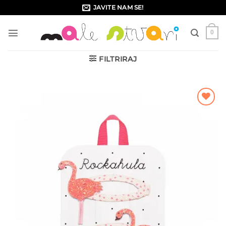
Skip
JAVITE NAM SE!
to
content
0
FILTRIRAJ
Dodajte
na listu
želja