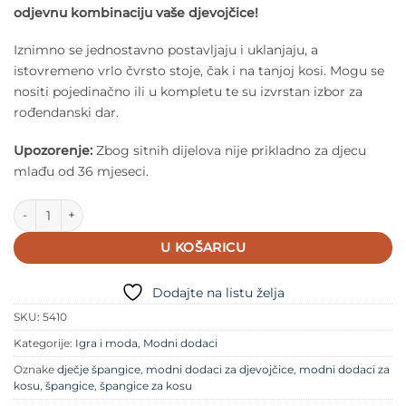
odjevnu kombinaciju vaše djevojčice!
Iznimno se jednostavno postavljaju i uklanjaju, a
istovremeno vrlo čvrsto stoje, čak i na tanjoj kosi. Mogu se
nositi pojedinačno ili u kompletu te su izvrstan izbor za
rođendanski dar.
Upozorenje:
Zbog sitnih dijelova nije prikladno za djecu
mlađu od 36 mjeseci.
Rockahula - Dječje špangice - Florence Flamingo količina
U KOŠARICU
Dodajte na listu želja
SKU:
5410
Kategorije:
Igra i moda
,
Modni dodaci
Oznake
dječje špangice
,
modni dodaci za djevojčice
,
modni dodaci za
kosu
,
špangice
,
špangice za kosu