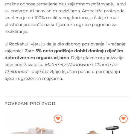
snažne odnose temeljene na uzajamnom poštovanju, a svi
su podvrgnuti neovisnim revizijama. Ambalaža proizvoda
izrađena je od 100% recikliranog kartona, a čak je i mali
plastični prozorčić na kutijama za ogrlice pogodan za
recikliranje.
U Rockahuli vjeruju da je dio dobrog poslovanja i vraćanje
zajednici. Zato
5% neto godišnje dobiti doniraju dječjim
dobrotvornim organizacijama
. Dvije glavne organizacije
koje podržavaju su
Maternity Worldwide
i
Chance for
Childhood
– obje obavljaju ključan posao u pomaganju
djeci i ugroženim majkama.
POVEZANI PROIZVODI
Dodajte
Dodajte
na listu
na listu