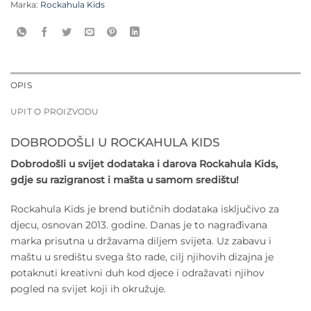
Marka:
Rockahula Kids
OPIS
UPIT O PROIZVODU
DOBRODOŠLI U ROCKAHULA KIDS
Dobrodošli u svijet dodataka i darova Rockahula Kids,
gdje su razigranost i mašta u samom središtu!
Rockahula Kids je brend butičnih dodataka isključivo za
djecu, osnovan 2013. godine. Danas je to nagrađivana
marka prisutna u državama diljem svijeta. Uz zabavu i
maštu u središtu svega što rade, cilj njihovih dizajna je
potaknuti kreativni duh kod djece i odražavati njihov
pogled na svijet koji ih okružuje.