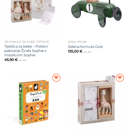
želja
želja
GRICKALICE ZA ZUBE I ČETKICE
IGRA I MODA
Tješilica za bebe – Poklon
Zelena formula Goki
pakiranje Žirafa Sophie s
135,00
€
uklj. PDV
mazilicom Sophie
45,90
€
uklj. PDV
Dodajte
Dodajte
na listu
na listu
želja
želja