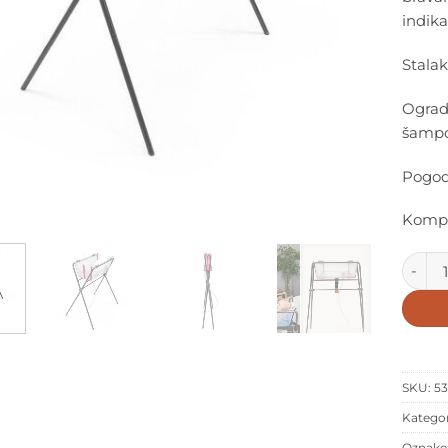
indika
Stalak
Ograda
šampo
Pogod
Kompa
STOKK
SKU:
5
Kategor
Oznake