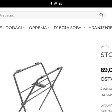
etraži:
E I DODACI
OPREMA
DJEČJA SOBA
HRANJENJ
POČE
ST
Dodajte
na listu
želja
69,
OST
Jednos
na udo
Sigurn
brava