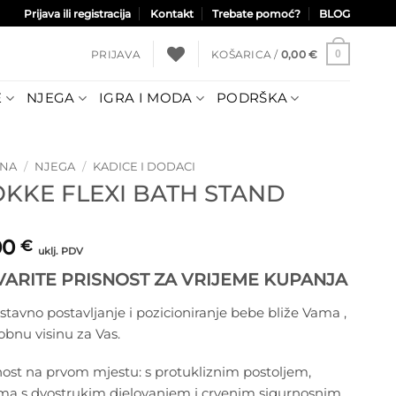
Prijava ili registracija
Kontakt
Trebate pomoć?
BLOG
PRIJAVA
KOŠARICA /
0,00
€
0
E
NJEGA
IGRA I MODA
PODRŠKA
TNA
/
NJEGA
/
KADICE I DODACI
OKKE FLEXI BATH STAND
00
€
uklj. PDV
VARITE PRISNOST ZA VRIJEME KUPANJA
tavno postavljanje i pozicioniranje bebe bliže Vama ,
bnu visinu za Vas.
ost na prvom mjestu: s protukliznim postoljem,
ma s dvostrukim djelovanjem i crvenim sigurnosnim