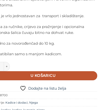
torima.
 je vrlo jednostavan za transport i skladištenje.
 za ručnike, crijevo za pražnjenje i opcionalna
nska šalica čuvaju bitno na dohvat ruke.
no za novorođenčad do 10 kg.
tibilan samo s manjom kadicom.
E FLEXI BATH STAND količina
U KOŠARICU
Dodajte na listu želja
38700
ije:
Kadice i dodaci
,
Njega
:
kadica
,
kadice
,
kupanje
,
njega