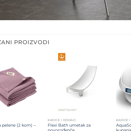
ANI PROIZVODI
Dodajte
Dodajte
na listu
na listu
želja
želja
KADICE I DODACI
KADICE 
a pelene (2 kom) –
Flexi Bath umetak za
AquaSc
novorođenče
kupanj