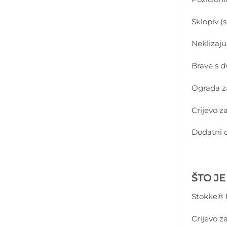
Sklopiv (
Neklizaju
Brave s d
Ograda za
Crijevo z
Dodatni 
ŠTO J
Stokke® 
Crijevo z