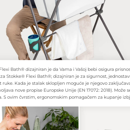
lexi Bath® dizajniran je da Vama i Vašoj bebi osigura prisno
o za Stokke® Flexi Bath®; dizajniran je za sigurnost, jednostav
 ruke. Kada je stalak sklopljen moguće je njegovo zaključav
voljava nove propise Europske Unije (EN 17072: 2018). Može s
. S ovim čvrstim, ergonomskim pomagačem za kupanje izbjegn