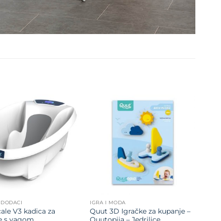
Dodajte
Dodajte
na listu
na listu
želja
želja
I DODACI
IGRA I MODA
ale V3 kadica za
Quut 3D Igračke za kupanje –
e s vagom
Quutopija – Jedrilice