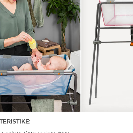
ERISTIKE:
ira kadu na Vama udobnu visinu,