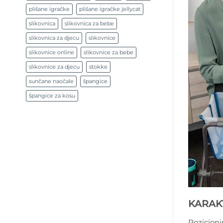
plišane igračke
plišane igračke jellycat
slikovnica
slikovnica za bebe
slikovnica za djecu
slikovnice
slikovnice online
slikovnice za bebe
slikovnice za djecu
stokke
sunčane naočale
špangice
špangice za kosu
KARAKT
Pozicion