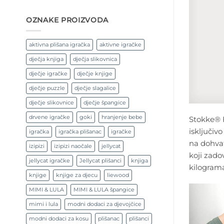
OZNAKE PROIZVODA
aktivna plišana igračka
aktivne igračke
dječja knjiga
dječja slikovnica
dječje igračke
dječje knjige
dječje puzzle
dječje slagalice
dječje slikovnice
dječje špangice
drvene igračke
goki
hranjenje bebe
Stokke® F
isključiv
igračka
igračka plišanac
igračke
na dohvat
izipizi
izipizi naočale
jellycat
koji zado
jellycat igračke
Jellycat plišanci
knjiga
kilograma
knjige
knjige za djecu
liewood
MIMI & LULA
MIMI & LULA špangice
mimi i lula
modni dodaci za djevojčice
modni dodaci za kosu
plišanac
plišanci