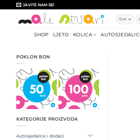
Skip
JAVITE NAM SE!
to
Pr
content
SHOP
LJETO
KOLICA
AUTOSJEDALIC
POKLON BON
KATEGORIJE PROIZVODA
Autosjedalice i dodaci