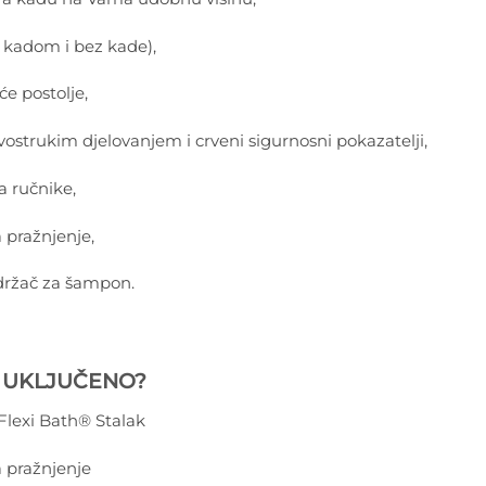
s kadom i bez kade),
će postolje,
vostrukim djelovanjem i crveni sigurnosni pokazatelji,
 ručnike,
a pražnjenje,
držač za šampon.
E UKLJUČENO?
Flexi Bath® Stalak
a pražnjenje