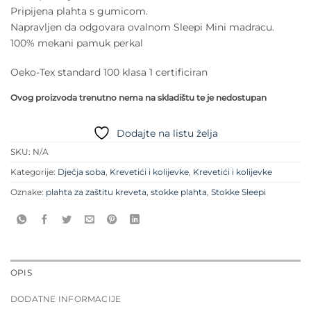
Pripijena plahta s gumicom.
Napravljen da odgovara ovalnom Sleepi Mini madracu.
100% mekani pamuk perkal
Oeko-Tex standard 100 klasa 1 certificiran
Ovog proizvoda trenutno nema na skladištu te je nedostupan
Dodajte na listu želja
SKU:
N/A
Kategorije:
Dječja soba
,
Krevetići i kolijevke
,
Krevetići i kolijevke
Oznake:
plahta za zaštitu kreveta
,
stokke plahta
,
Stokke Sleepi
OPIS
DODATNE INFORMACIJE