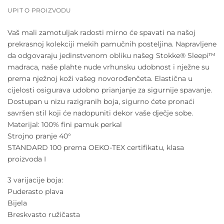
UPIT O PROIZVODU
Vaš mali zamotuljak radosti mirno će spavati na našoj
prekrasnoj kolekciji mekih pamučnih posteljina. Napravljene
da odgovaraju jedinstvenom obliku našeg Stokke® Sleepi™
madraca, naše plahte nude vrhunsku udobnost i nježne su
prema nježnoj koži vašeg novorođenčeta. Elastična u
cijelosti osigurava udobno prianjanje za sigurnije spavanje.
Dostupan u nizu razigranih boja, sigurno ćete pronaći
savršen stil koji će nadopuniti dekor vaše dječje sobe.
Materijal: 100% fini pamuk perkal
Strojno pranje 40°
STANDARD 100 prema OEKO-TEX certifikatu, klasa
proizvoda I
3 varijacije boja:
Puderasto plava
Bijela
Breskvasto ružičasta