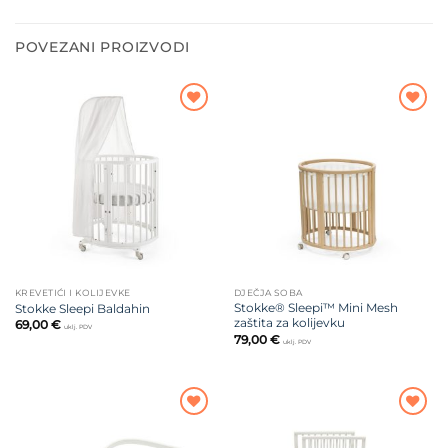
POVEZANI PROIZVODI
Dodajte
Dodajte
na listu
na listu
želja
želja
KREVETIĆI I KOLIJEVKE
DJEČJA SOBA
Stokke® Sleepi™ Mini Mesh
Stokke Sleepi Baldahin
zaštita za kolijevku
69,00
€
uklj. PDV
79,00
€
uklj. PDV
Dodajte
Dodajte
na listu
na listu