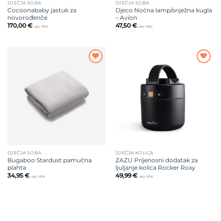
DJEČJA SOBA
DJEČJA SOBA
Cocoonababy jastuk za
Djeco Noćna lamp/snježna kugla
novorođenče
– Avion
170,00
€
47,50
€
uklj. PDV
uklj. PDV
Dodajte
Dodajte
na listu
na listu
želja
želja
DJEČJA SOBA
DJEČJA KOLICA
Bugaboo Stardust pamučna
ZAZU Prijenosni dodatak za
plahta
ljuljanje kolica Rocker Roxy
34,95
€
49,99
€
uklj. PDV
uklj. PDV