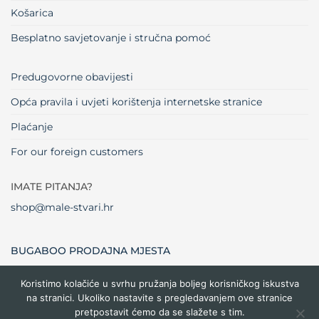
Košarica
Besplatno savjetovanje i stručna pomoć
Predugovorne obavijesti
Opća pravila i uvjeti korištenja internetske stranice
Plaćanje
For our foreign customers
IMATE PITANJA?
shop@male-stvari.hr
BUGABOO PRODAJNA MJESTA
Koristimo kolačiće u svrhu pružanja boljeg korisničkog iskustva
na stranici. Ukoliko nastavite s pregledavanjem ove stranice
Visa
MasterCard
Maestro
Dinners
Credit
Cash
Bank
pretpostavit ćemo da se slažete s tim.
Club
Card
On
Trans