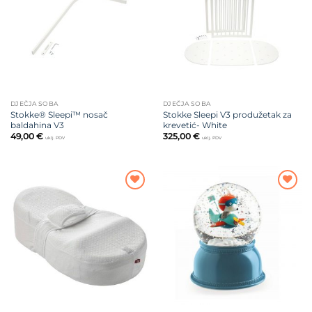
želja
želja
DJEČJA SOBA
DJEČJA SOBA
Stokke® Sleepi™ nosač
Stokke Sleepi V3 produžetak za
baldahina V3
krevetić- White
49,00
€
325,00
€
uklj. PDV
uklj. PDV
Dodajte
Dodajte
na listu
na listu
želja
želja