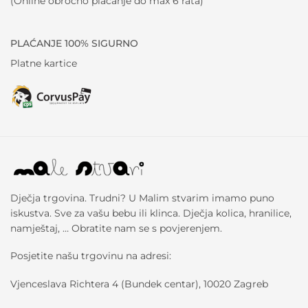
(Online obročno plaćanje do max 6 rata)
PLAĆANJE 100% SIGURNO
Platne kartice
Dječja trgovina. Trudni? U Malim stvarim imamo puno
iskustva. Sve za vašu bebu ili klinca. Dječja kolica, hranilice,
namještaj, … Obratite nam se s povjerenjem.
Posjetite našu trgovinu na adresi:
Vjenceslava Richtera 4 (Bundek centar), 10020 Zagreb