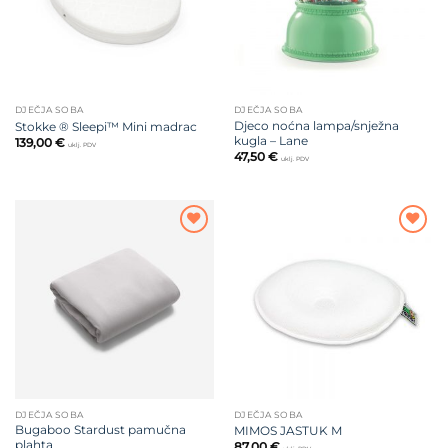
DJEČJA SOBA
DJEČJA SOBA
Djeco noćna lampa/snježna
Stokke ® Sleepi™ Mini madrac
kugla – Lane
139,00
€
uklj. PDV
47,50
€
uklj. PDV
Dodajte
Dodajte
na listu
na listu
želja
želja
DJEČJA SOBA
DJEČJA SOBA
Bugaboo Stardust pamučna
MIMOS JASTUK M
plahta
87,00
€