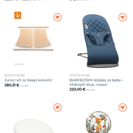
cijena:
od
29,00 €
do
39,00 €
Dodajte
Dodajte
na listu
na listu
želja
želja
DJEČJA SOBA
DJEČJA SOBA
BABYBJÖRN ležaljka za bebe –
Junior kit za Sleepi krevetić
Midnight blue, classic
280,31
€
uklj. PDV
220,00
€
uklj. PDV
Dodajte
Dodajte
na listu
na listu
želja
želja