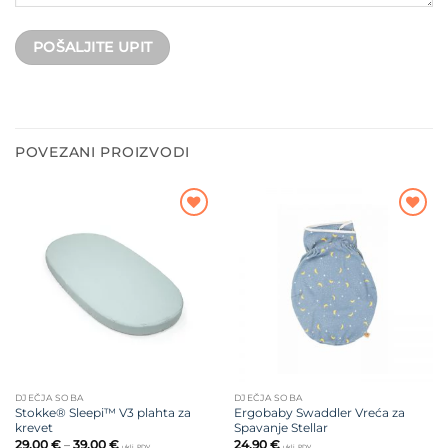
POVEZANI PROIZVODI
Dodajte
Dodajte
na listu
na listu
želja
želja
DJEČJA SOBA
DJEČJA SOBA
Stokke® Sleepi™ V3 plahta za
Ergobaby Swaddler Vreća za
krevet
Spavanje Stellar
Raspon
29,00
€
–
39,00
€
24,90
€
uklj. PDV
uklj. PDV