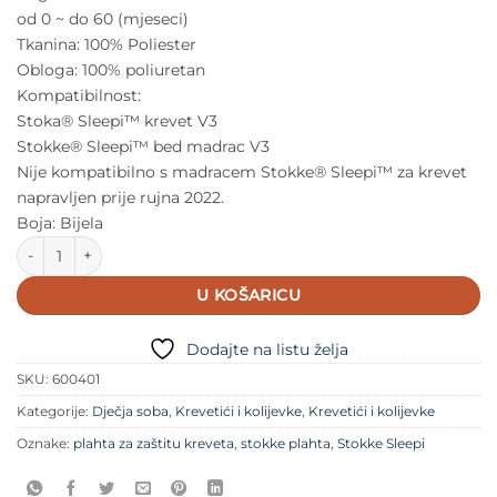
od 0 ~ do 60 (mjeseci)
Tkanina: 100% Poliester
Obloga: 100% poliuretan
Kompatibilnost:
Stoka® Sleepi™ krevet V3
Stokke® Sleepi™ bed madrac V3
Nije kompatibilno s madracem Stokke® Sleepi™ za krevet
napravljen prije rujna 2022.
Boja: Bijela
Stokke® Sleepi™ plahta za zaštitu kreveta V3 količina
U KOŠARICU
Dodajte na listu želja
SKU:
600401
Kategorije:
Dječja soba
,
Krevetići i kolijevke
,
Krevetići i kolijevke
Oznake:
plahta za zaštitu kreveta
,
stokke plahta
,
Stokke Sleepi