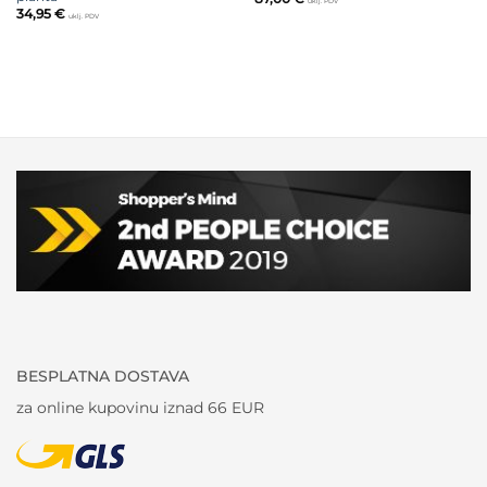
uklj. PDV
34,95
€
uklj. PDV
BESPLATNA DOSTAVA
za online kupovinu iznad 66 EUR