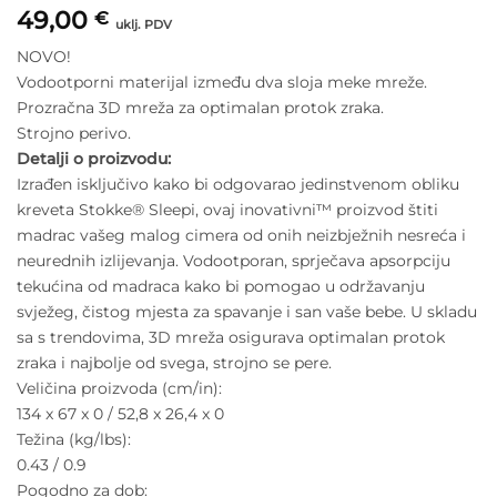
49,00
€
uklj. PDV
NOVO!
Vodootporni materijal između dva sloja meke mreže.
Prozračna 3D mreža za optimalan protok zraka.
Strojno perivo.
Detalji o proizvodu:
Izrađen isključivo kako bi odgovarao jedinstvenom obliku
kreveta Stokke® Sleepi, ovaj inovativni™ proizvod štiti
madrac vašeg malog cimera od onih neizbježnih nesreća i
neurednih izlijevanja. Vodootporan, sprječava apsorpciju
tekućina od madraca kako bi pomogao u održavanju
svježeg, čistog mjesta za spavanje i san vaše bebe. U skladu
sa s trendovima, 3D mreža osigurava optimalan protok
zraka i najbolje od svega, strojno se pere.
Veličina proizvoda (cm/in):
134 x 67 x 0 / 52,8 x 26,4 x 0
Težina (kg/lbs):
0.43 / 0.9
Pogodno za dob: