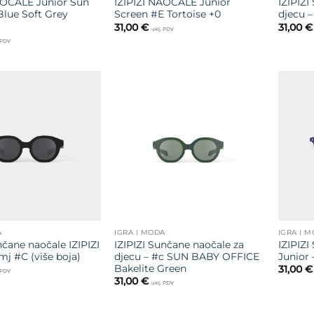
AOČALE Junior Sun
IZIPIZI NAOČALE Junior
IZIPIZI
lue Soft Grey
Screen #E Tortoise +0
djecu –
31,00
€
31,00
€
uklj. PDV
. PDV
Dodajte
Dodajte
na listu
na listu
želja
želja
A
IGRA I MODA
IGRA I 
nčane naočale IZIPIZI
IZIPIZI Sunčane naočale za
IZIPIZI
mj #C (više boja)
djecu – #c SUN BABY OFFICE
Junior 
Bakelite Green
31,00
€
. PDV
31,00
€
uklj. PDV