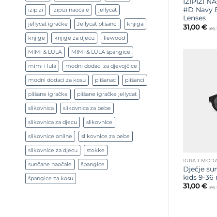
IZIPIZI N
#D Navy B
izipizi
izipizi naočale
jellycat
Lenses
jellycat igračke
Jellycat plišanci
knjiga
31,00
€
uklj
knjige
knjige za djecu
liewood
MIMI & LULA
MIMI & LULA špangice
mimi i lula
modni dodaci za djevojčice
modni dodaci za kosu
plišanac
plišanci
plišane igračke
plišane igračke jellycat
slikovnica
slikovnica za bebe
slikovnica za djecu
slikovnice
slikovnice online
slikovnice za bebe
slikovnice za djecu
stokke
IGRA I MOD
sunčane naočale
špangice
Dječje su
kids 9-36 
špangice za kosu
31,00
€
uklj