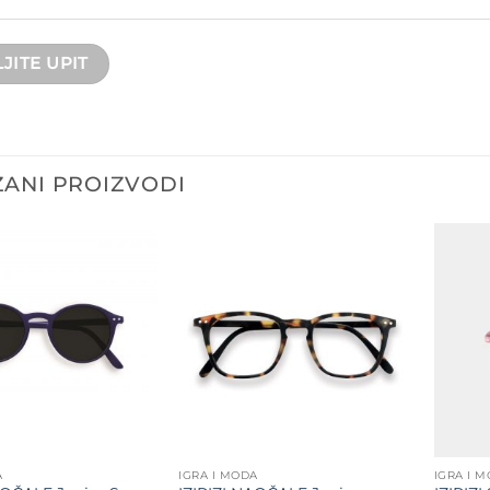
ANI PROIZVODI
Dodajte
Dodajte
na listu
na listu
želja
želja
A
IGRA I MODA
IGRA I 