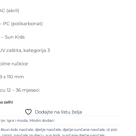
C (akril)
– PC (polikarbonat)
 – Sun Kids
V zaštita, kategorija 3
bilne ručkice
39 x 110 mm
cu 12 – 36 mjeseci
 zalihi
Dodajte na listu želja
ije:
Igra i moda
,
Modni dodaci
e
#sun kids naočale
,
dječje naočale
,
dječje sunčane naočale
,
izi pizi
e
,
izipizi
,
naočale za djecu
,
sun kids
,
sunčane dječje naočale
,