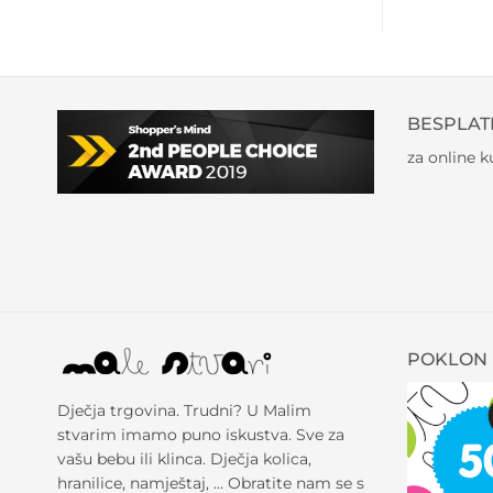
BESPLAT
za online 
POKLON 
Dječja trgovina. Trudni? U Malim
stvarim imamo puno iskustva. Sve za
vašu bebu ili klinca. Dječja kolica,
hranilice, namještaj, … Obratite nam se s