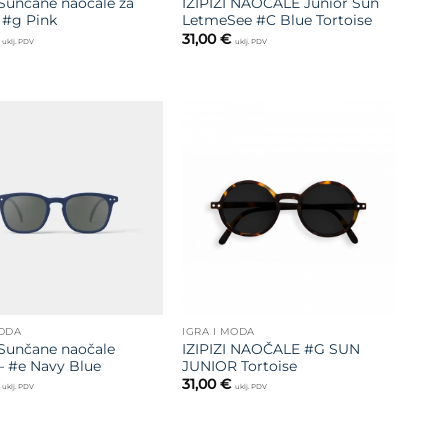
 Sunčane naočale za
IZIPIZI NAOČALE Junior Sun
 #g Pink
LetmeSee #C Blue Tortoise
31,00
€
uklj. PDV
uklj. PDV
Dodajte
Dodajte
na listu
na listu
želja
želja
MODA
IGRA I MODA
 Sunčane naočale
IZIPIZI NAOČALE #G SUN
– #e Navy Blue
JUNIOR Tortoise
31,00
€
uklj. PDV
uklj. PDV