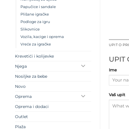
Papučice i sandale
Plišane igračke
Podloge za igru
Slikovnice
Vozila, kacige i oprema
Vreće za igračke
UPIT O P
Krevetići i kolijevke
UPIT
Njega
Ime
Nosiljke za bebe
Novo
Vaš upit
Oprema
Oprema i dodaci
Outlet
Plaža