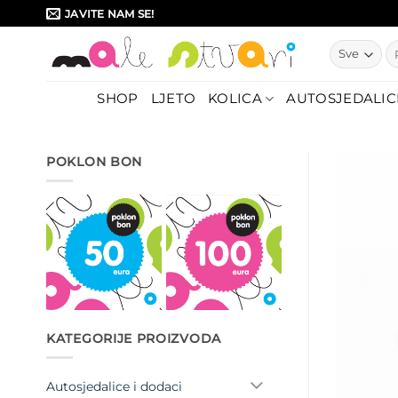
Skip
JAVITE NAM SE!
to
Pr
content
SHOP
LJETO
KOLICA
AUTOSJEDALIC
POKLON BON
KATEGORIJE PROIZVODA
Autosjedalice i dodaci