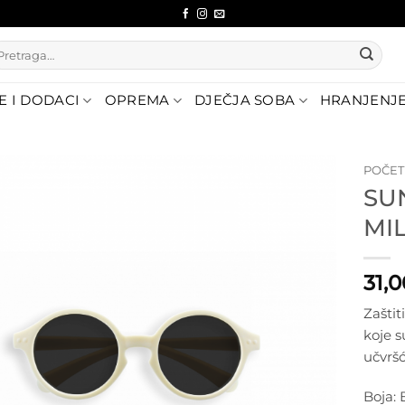
etraži:
E I DODACI
OPREMA
DJEČJA SOBA
HRANJENJ
POČE
SU
Dodajte
MI
na listu
želja
31,
Zaštit
koje 
učvršć
Boja: 