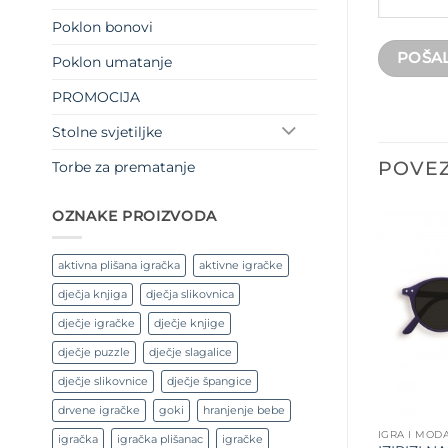
Poklon bonovi
Poklon umatanje
PROMOCIJA
Stolne svjetiljke
POVEZ
Torbe za prematanje
OZNAKE PROIZVODA
aktivna plišana igračka
aktivne igračke
dječja knjiga
dječja slikovnica
dječje igračke
dječje knjige
dječje puzzle
dječje slagalice
dječje slikovnice
dječje špangice
drvene igračke
goki
hranjenje bebe
IGRA I MOD
igračka
igračka plišanac
igračke