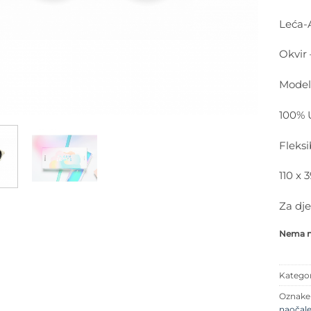
Leća-A
Okvir 
Model
100% U
Fleksi
110 x 
Za dje
Nema na
Kategor
Oznak
naočal