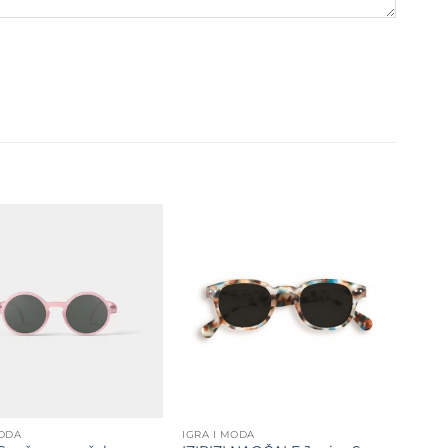
Dodajte
Dodajte
na listu
na listu
želja
želja
MODA
IGRA I MODA