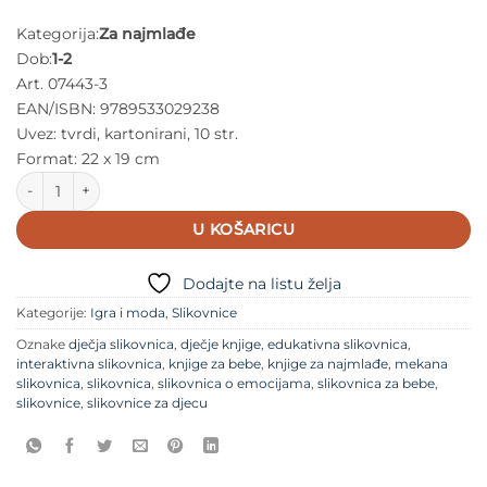
Kategorija:
Za najmlađe
Dob:
1-2
Art. 07443-3
EAN/ISBN: 9789533029238
Uvez: tvrdi, kartonirani, 10 str.
Format: 22 x 19 cm
Znam i ja - Moja prva Farma količina
U KOŠARICU
Dodajte na listu želja
Kategorije:
Igra i moda
,
Slikovnice
Oznake
dječja slikovnica
,
dječje knjige
,
edukativna slikovnica
,
interaktivna slikovnica
,
knjige za bebe
,
knjige za najmlađe
,
mekana
slikovnica
,
slikovnica
,
slikovnica o emocijama
,
slikovnica za bebe
,
slikovnice
,
slikovnice za djecu