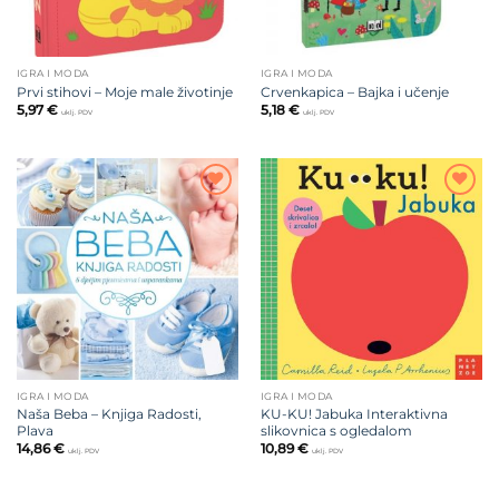
IGRA I MODA
IGRA I MODA
Prvi stihovi – Moje male životinje
Crvenkapica – Bajka i učenje
5,97
€
5,18
€
uklj. PDV
uklj. PDV
Dodajte
Dodajte
na listu
na listu
želja
želja
IGRA I MODA
IGRA I MODA
Naša Beba – Knjiga Radosti,
KU-KU! Jabuka Interaktivna
Plava
slikovnica s ogledalom
14,86
€
10,89
€
uklj. PDV
uklj. PDV