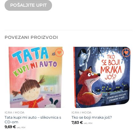
POVEZANI PROIZVODI
Dodajte
Dodajte
na listu
na listu
želja
želja
IGRA I MODA
IGRA I MODA
Tata kupi mi auto – slikovnica s
Tko se boji mraka još?
CD-om
7,83
€
uklj. PDV
9,69
€
uklj. PDV