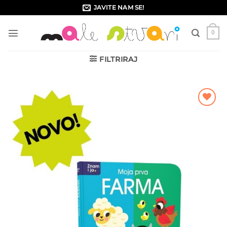
Skip
JAVITE NAM SE!
to
content
0
FILTRIRAJ
Dodajte
na listu
želja