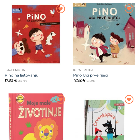
Dodajte
Dodajte
na listu
na listu
želja
želja
IGRA I MODA
IGRA I MODA
Pino na ljetovanju
Pino Uči prve riječi
17,92
€
17,92
€
uklj. PDV
uklj. PDV
Dodajte
Dodajte
na listu
na listu
želja
želja