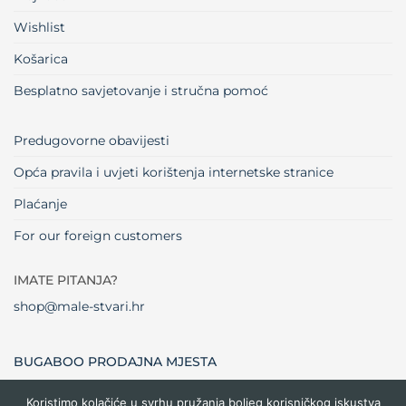
Wishlist
Košarica
Besplatno savjetovanje i stručna pomoć
Predugovorne obavijesti
Opća pravila i uvjeti korištenja internetske stranice
Plaćanje
For our foreign customers
IMATE PITANJA?
shop@male-stvari.hr
BUGABOO PRODAJNA MJESTA
Koristimo kolačiće u svrhu pružanja boljeg korisničkog iskustva