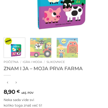
POČETNA
/
IGRA I MODA
/
SLIKOVNICE
ZNAM I JA – MOJA PRVA FARMA
8,90
€
uklj. PDV
Neka sada vide svi
koliko toga znaš već ti!