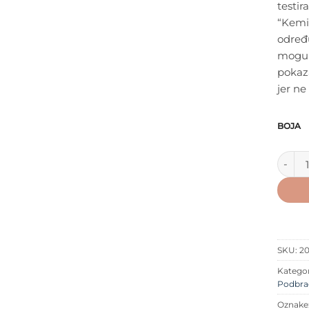
testir
“Kemil
određu
mogu b
pokaz
jer ne
BOJA
LastOb
SKU:
2
Kategor
Podbra
Oznake