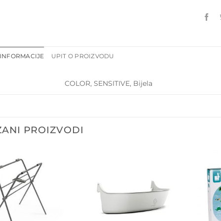
INFORMACIJE
UPIT O PROIZVODU
COLOR, SENSITIVE, Bijela
ANI PROIZVODI
Dodajte
Dodajte
na listu
na listu
želja
želja