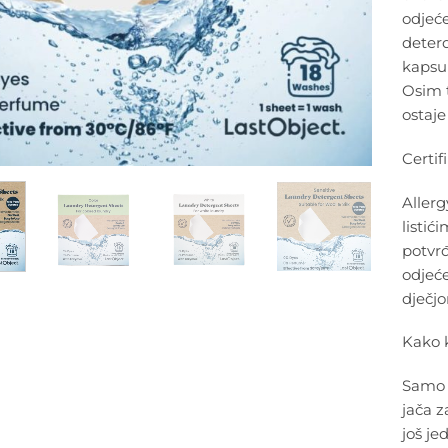
odjeće
deterd
kapsul
Osim t
ostaje
Certif
Allerg
listić
potvrđ
odjeće
dječj
Kako k
Samo u
jača z
još jed