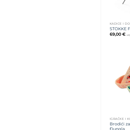
KADICE I D
STOKKE F
69,00
€
ukl
IGRAČKE I 
Brodići z
Đungla