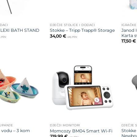
ODACI
DJEČJE STOLICE I DODACI
IGRAČKE
Janod I
LEXI BATH STAND
Stokke – Tripp Trapp® Storage
Karta s
34,00
€
j. PDV
uklj. PDV
17,50
€
Dodajte
Dodajte
na listu
na listu
želja
želja
KUPANJE
DJEČJI MONITORI
DJEČJE S
a vodu – 3 kom
Stokke 
Momcozy BM04 Smart Wi-Fi
Newbor
219,99
€