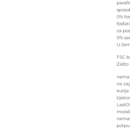
parafi
sposo
0% fos
fosfa
za pos
0% sas
U čemu
FSC bi
Zašto 
nema 
ne zag
kutija
tijeko
LastOb
moraš 
nemaš
potpun