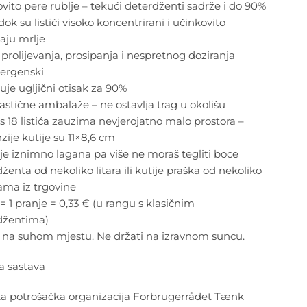
vito pere rublje – tekući deterdženti sadrže i do 90%
dok su listići visoko koncentrirani i učinkovito
aju mrlje
rolijevanja, prosipanja i nespretnog doziranja
lergenski
je ugljični otisak za 90%
astične ambalaže – ne ostavlja trag u okolišu
 s 18 listića zauzima nevjerojatno malo prostora –
ije kutije su 11×8,6 cm
 je iznimno lagana pa više ne moraš tegliti boce
ženta od nekoliko litara ili kutije praška od nekoliko
ama iz trgovine
ić = 1 pranje = 0,33 € (u rangu s klasičnim
džentima)
i na suhom mjestu. Ne držati na izravnom suncu.
a sastava
a potrošačka organizacija Forbrugerrådet Tænk