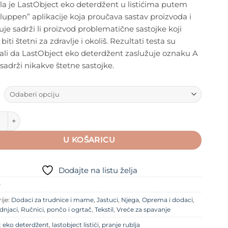
ala je LastObject eko deterdžent u listićima putem
uppen” aplikacije koja proučava sastav proizvoda i
je sadrži li proizvod problematične sastojke koji
iti štetni za zdravlje i okoliš. Rezultati testa su
ali da LastObject eko deterdžent zaslužuje oznaku A
 sadrži nikakve štetne sastojke.
ject eko deterdžent u listićima (18 pranja) količina
U KOŠARICU
Dodajte na listu želja
0
ije:
Dodaci za trudnice i mame
,
Jastuci
,
Njega
,
Oprema i dodaci
,
dnjaci
,
Ručnici, pončo i ogrtač
,
Tekstil
,
Vreće za spavanje
:
eko deterdžent
,
lastobject listići
,
pranje rublja