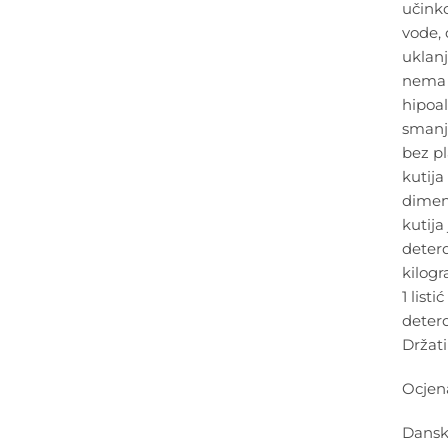
učinko
vode, 
uklanj
nema p
hipoa
smanju
bez pl
kutija
dimenz
kutija
deterd
kilogr
1 list
deter
Držat
Ocjen
Dansk