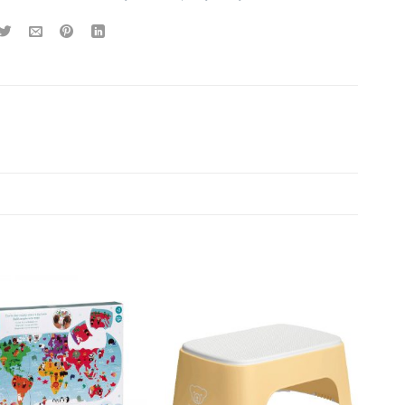
Dodajte
Dodajte
na listu
na listu
želja
želja