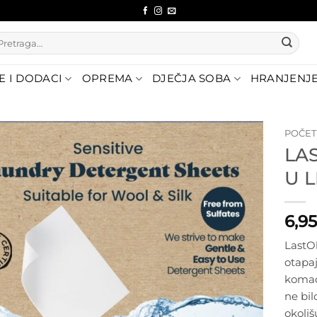
etraži:
E I DODACI
OPREMA
DJEČJA SOBA
HRANJENJ
POČE
LA
Dodajte
U L
na listu
želja
6,9
LastOb
otapaj
komada
ne bil
okoliš