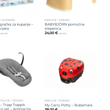
 I KUPANJE
KAHLICE I DODACI
gračka za kupanje –
BABYBJÖRN pomoćna
vijeta
stepenica
24,00
€
uklj. PDV
uklj. PDV
Dodajte
Dodajte
na listu
na listu
želja
želja
TOLICE I DODACI
KAHLICE I DODACI
– Tripp Trapp®
My Carry Potty – Bubamara
n set – Anthracite
38,00
€