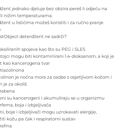
žent jednako djeluje bez obzira pereš li odjeću na
ili nižim temperaturama.
žent u listićima možeš koristiti i za ručno pranje
e
stObject deterdžent ne sadrži?
ksiliranih spojeva kao što su PEG i SLES
stojci mogu biti kontaminirani 1.4-dioksanom, a koji je
t kao kancerogena tvar
tiazolinona
zolinon je noćna mora za osobe s osjetljivom kožom i
 je za okoliš
rabena
eni su kancerogeni i akumuliraju se u organizmu
fema, boja i izbjeljivača
i, boje i izbjeljivači mogu uzrokavati alergije,
iti kožu pa čak i respiratorni sustav
rafina