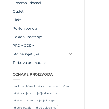
Oprema i dodaci
Outlet
Plaža
Poklon bonovi
Poklon umatanje
PROMOCIJA
Stolne svjetiljke
Torbe za prematanje
OZNAKE PROIZVODA
aktivna plišana igračka
aktivne igračke
dječja knjiga
dječja slikovnica
dječje igračke
dječje knjige
dječje puzzle
dječje slagalice