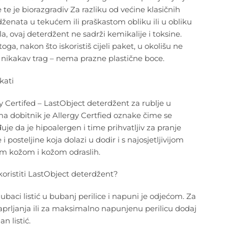
 te je biorazgradiv Za razliku od većine klasičnih
ženata u tekućem ili praškastom obliku ili u obliku
a, ovaj deterdžent ne sadrži kemikalije i toksine.
oga, nakon što iskoristiš cijeli paket, u okolišu ne
 nikakav trag – nema prazne plastične boce.
ikati
y Certifed – LastObject deterdžent za rublje u
ima dobitnik je Allergy Certfied oznake čime se
uje da je hipoalergen i time prihvatljiv za pranje
 i posteljine koja dolazi u dodir i s najosjetljivijom
om kožom i kožom odraslih.
oristiti LastObject deterdžent?
baci listić u bubanj perilice i napuni je odjećom. Za
aprljanja ili za maksimalno napunjenu perilicu dodaj
an listić.