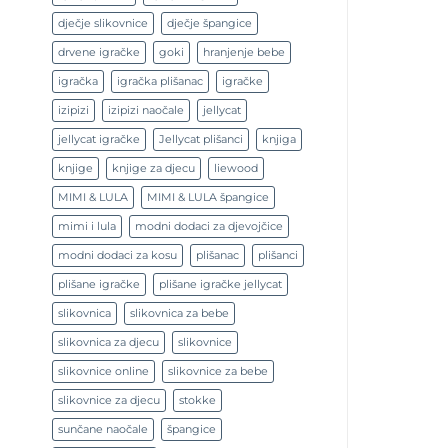
dječje slikovnice
dječje špangice
drvene igračke
goki
hranjenje bebe
igračka
igračka plišanac
igračke
izipizi
izipizi naočale
jellycat
jellycat igračke
Jellycat plišanci
knjiga
knjige
knjige za djecu
liewood
MIMI & LULA
MIMI & LULA špangice
mimi i lula
modni dodaci za djevojčice
modni dodaci za kosu
plišanac
plišanci
plišane igračke
plišane igračke jellycat
slikovnica
slikovnica za bebe
slikovnica za djecu
slikovnice
slikovnice online
slikovnice za bebe
slikovnice za djecu
stokke
sunčane naočale
špangice