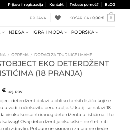
Prijava ili registracija
Kontakt
Trebate pomoć?
BLOG
PRIJAVA
KOŠARICA /
0,00
€
0
E
NJEGA
IGRA I MODA
PODRŠKA
TNA
/
OPREMA
/
DODACI ZA TRUDNICE I MAME
STOBJECT EKO DETERDŽENT
ISTIĆIMA (18 PRANJA)
5
€
uklj. PDV
ject deterdžent dolazi u obliku tankih listića koji se
u u vodi i učinkovito peru rublje. U kutiji se nalazi 18
 visoko koncentriranog deterdženta u listićima. I to
o kakvog! Ovaj deterdžent je ekološki – ne šteti niti
u niti zdravlju. Potpuno je siguran i za pranje dječje