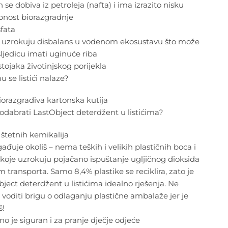
n se dobiva iz petroleja (nafta) i ima izrazito nisku
bnost biorazgradnje
fata
ti uzrokuju disbalans u vodenom ekosustavu što može
ljedicu imati uginuće riba
tojaka životinjskog porijekla
 se listići nalaze?
orazgradiva kartonska kutija
odabrati LastObject deterdžent u listićima?
štetnih kemikalija
ađuje okoliš – nema teških i velikih plastičnih boca i
 koje uzrokuju pojačano ispuštanje ugljičnog dioksida
m transporta. Samo 8,4% plastike se reciklira, zato je
ject deterdžent u listićima idealno rješenja. Ne
voditi brigu o odlaganju plastične ambalaže jer je
!
o je siguran i za pranje dječje odjeće