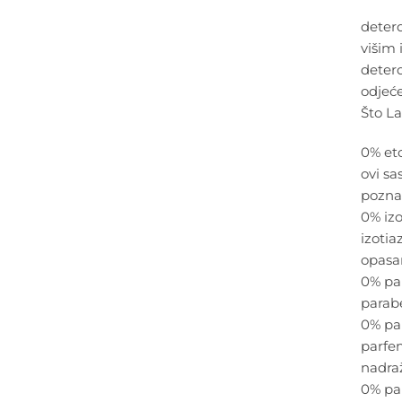
deterd
višim 
deterd
odjeć
Što La
0% eto
ovi sa
pozna
0% izo
izotia
opasan
0% pa
parab
0% par
parfem
nadraž
0% pa