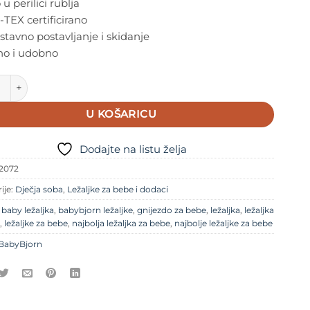
 u perilici rublja
TEX certificirano
tavno postavljanje i skidanje
o i udobno
ÖRN dodatna platnena navlaka za ležaljku Bouncer Bliss - Lig
U KOŠARICU
Dodajte na listu želja
2072
ije:
Dječja soba
,
Ležaljke za bebe i dodaci
e
baby ležaljka
,
babybjorn ležaljke
,
gnijezdo za bebe
,
ležaljka
,
ležaljka
,
ležaljke za bebe
,
najbolja ležaljka za bebe
,
najbolje ležaljke za bebe
BabyBjorn