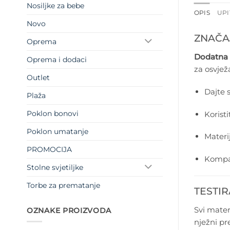
Nosiljke za bebe
OPIS
UPI
Novo
ZNAČA
Oprema
Dodatna 
Oprema i dodaci
za osvjež
Outlet
Dajte s
Plaža
Poklon bonovi
Korist
Poklon umatanje
Materij
PROMOCIJA
Kompa
Stolne svjetiljke
Torbe za prematanje
TESTIR
Svi materi
OZNAKE PROIZVODA
nježni pr