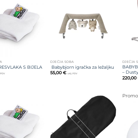
Dodajte
Dodajte
na listu
na listu
želja
želja
A
DJEČJA SOBA
DJEČJA 
BABYBJ
ESVLAKA S BIJELA
Babybjorn igračka za ležaljku
– Dusty
55,00
€
. PDV
uklj. PDV
220,00
Promoc
Dodajte
Dodajte
na listu
na listu
želja
želja