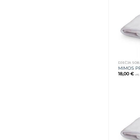
DJEČJA SOB
MIMOS PR
18,00
€
uklj