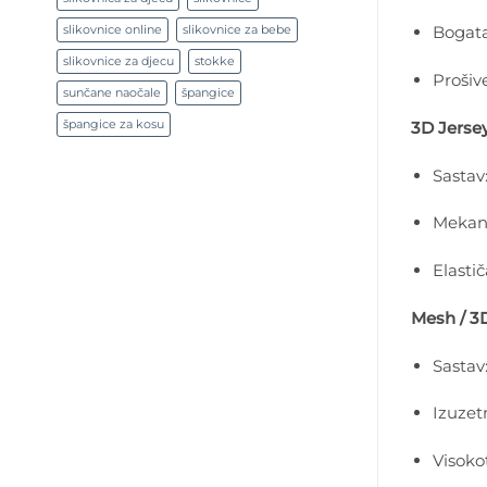
Bogata
slikovnice online
slikovnice za bebe
slikovnice za djecu
stokke
Prošiv
sunčane naočale
špangice
špangice za kosu
3D Jerse
Sastav
Mekan,
Elasti
Mesh / 3
Sastav:
Izuzet
Visoko