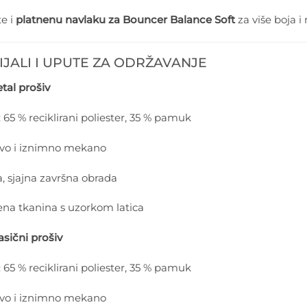
e i
platnenu navlaku za Bouncer Balance Soft
za više boja i 
JALI I UPUTE ZA ODRŽAVANJE
tal prošiv
 65 % reciklirani poliester, 35 % pamuk
jivo i iznimno mekano
, sjajna završna obrada
ena tkanina s uzorkom latica
asični prošiv
 65 % reciklirani poliester, 35 % pamuk
jivo i iznimno mekano