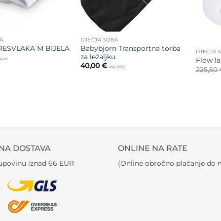
A
DJEČJA SOBA
Babybjorn Transportna torba
RESVLAKA M BIJELA
DJEČJA 
za ležaljku
Flow l
. PDV
40,00
€
uklj. PDV
225,50
NA DOSTAVA
ONLINE NA RATE
kupovinu iznad 66 EUR
(Online obročno plaćanje do m