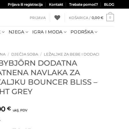
Prijava ili registracija
Kontakt
Trebate pomoć?
BLOG
PRIJAVA
KOŠARICA /
0,00
€
0
E
NJEGA
IGRA I MODA
PODRŠKA
TNA
/
DJEČJA SOBA
/
LEŽALJKE ZA BEBE I DODACI
BYBJÖRN DODATNA
ATNENA NAVLAKA ZA
ŽALJKU BOUNCER BLISS –
GHT GREY
00
€
uklj. PDV
S