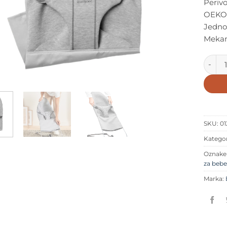
Perivo
OEKO-
Jednos
Mekan
BABYBJ
SKU:
01
Kategor
Oznak
za bebe
Marka: