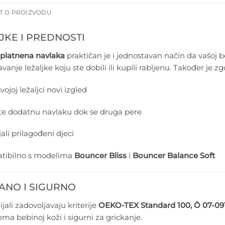
T O PROIZVODU
JKE I PREDNOSTI
platnena navlaka
praktičan je i jednostavan način da vašoj b
avanje ležaljke koju ste dobili ili kupili rabljenu. Također j
vojoj ležaljci novi izgled
ite dodatnu navlaku dok se druga pere
ali prilagođeni djeci
tibilno s modelima
Bouncer Bliss
i
Bouncer Balance Soft
ANO I SIGURNO
jali zadovoljavaju kriterije
OEKO-TEX Standard 100, Ö 07-091,
ema bebinoj koži i sigurni za grickanje.