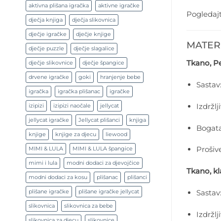
aktivna plišana igračka
aktivne igračke
Pogledajt
dječja knjiga
dječja slikovnica
dječje igračke
dječje knjige
MATERI
dječje puzzle
dječje slagalice
Tkano, Pe
dječje slikovnice
dječje špangice
drvene igračke
goki
hranjenje bebe
Sastav:
igračka
igračka plišanac
igračke
Izdržl
izipizi
izipizi naočale
jellycat
jellycat igračke
Jellycat plišanci
knjiga
Bogata
knjige
knjige za djecu
liewood
Prošiv
MIMI & LULA
MIMI & LULA špangice
mimi i lula
modni dodaci za djevojčice
Tkano, kl
modni dodaci za kosu
plišanac
plišanci
Sastav:
plišane igračke
plišane igračke jellycat
slikovnica
slikovnica za bebe
Izdržl
slikovnica za djecu
slikovnice