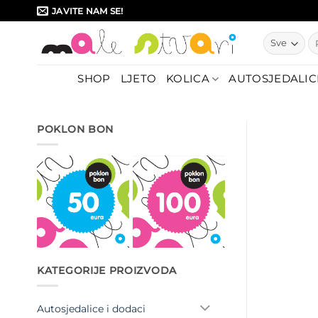
Skip
JAVITE NAM SE!
to
Pr
content
SHOP
LJETO
KOLICA
AUTOSJEDALIC
POKLON BON
KATEGORIJE PROIZVODA
Autosjedalice i dodaci