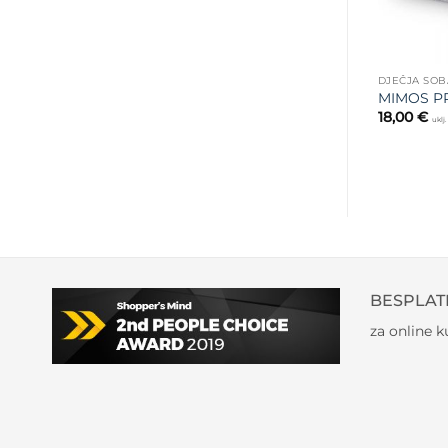
DJEČJA SOB
MIMOS P
18,00
€
uklj
BESPLAT
za online 