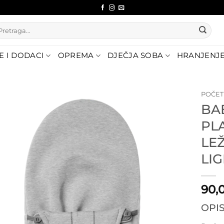
etraži:
E I DODACI
OPREMA
DJEČJA SOBA
HRANJENJ
POČE
BA
Dodajte
PL
na listu
želja
LE
LI
90,
OPI