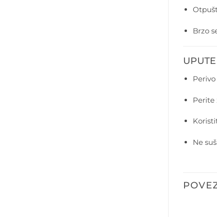
Otpušt
Brzo se
UPUTE
Perivo 
Perite
Koristi
Ne suši
POVEZ