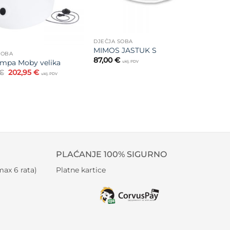
DJEČJA SOBA
MIMOS JASTUK S
SOBA
87,00
€
ampa Moby velika
uklj. PDV
Izvorna
Trenutna
€
202,95
€
uklj. PDV
cijena
cijena
bila
je:
je:
202,95 €.
225,50 €.
PLAĆANJE 100% SIGURNO
ax 6 rata)
Platne kartice