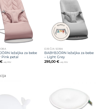
Dodajte
Dodajte
na listu
na listu
želja
želja
SOBA
DJEČJA SOBA
ÖRN ležaljka za bebe
BABYBJÖRN ležaljka za bebe
 Pink petal
– Light Grey
€
295,00
€
uklj. PDV
uklj. PDV
ija
Dodajte
na listu
Dodajte
želja
na listu
želja