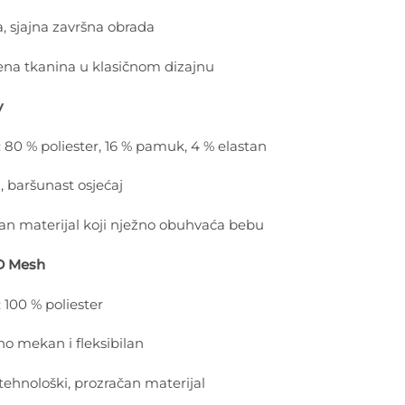
, sjajna završna obrada
ena tkanina u klasičnom dizajnu
y
: 80 % poliester, 16 % pamuk, 4 % elastan
 baršunast osjećaj
čan materijal koji nježno obuhvaća bebu
D Mesh
 100 % poliester
no mekan i fleksibilan
tehnološki, prozračan materijal