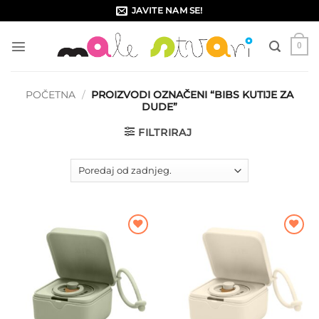
Skip
JAVITE NAM SE!
to
content
0
POČETNA
/
PROIZVODI OZNAČENI “BIBS KUTIJE ZA
DUDE”
FILTRIRAJ
Dodajte
Dodajte
na listu
na listu
želja
želja