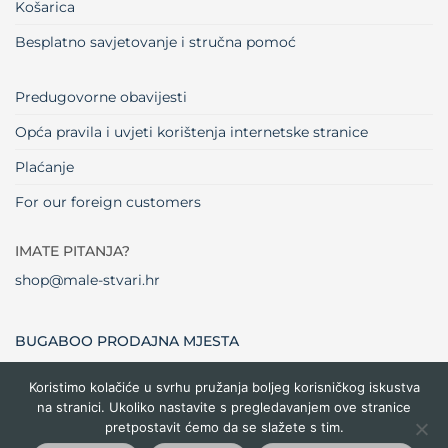
Košarica
Besplatno savjetovanje i stručna pomoć
Predugovorne obavijesti
Opća pravila i uvjeti korištenja internetske stranice
Plaćanje
For our foreign customers
IMATE PITANJA?
shop@male-stvari.hr
BUGABOO PRODAJNA MJESTA
Koristimo kolačiće u svrhu pružanja boljeg korisničkog iskustva
na stranici. Ukoliko nastavite s pregledavanjem ove stranice
Visa
MasterCard
Maestro
Dinners
Credit
Cash
Bank
pretpostavit ćemo da se slažete s tim.
Club
Card
On
Trans