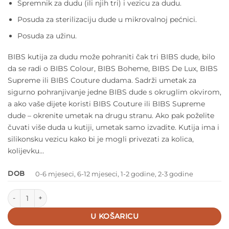
Spremnik za dudu (ili njih tri) i vezicu za dudu.
Posuda za sterilizaciju dude u mikrovalnoj pećnici.
Posuda za užinu.
BIBS kutija za dudu može pohraniti čak tri BIBS dude, bilo
da se radi o BIBS Colour, BIBS Boheme, BIBS De Lux, BIBS
Supreme ili BIBS Couture dudama. Sadrži umetak za
sigurno pohranjivanje jedne BIBS dude s okruglim okvirom,
a ako vaše dijete koristi BIBS Couture ili BIBS Supreme
dude – okrenite umetak na drugu stranu. Ako pak poželite
čuvati više duda u kutiji, umetak samo izvadite. Kutija ima i
silikonsku vezicu kako bi je mogli privezati za kolica,
kolijevku…
DOB
0-6 mjeseci, 6-12 mjeseci, 1-2 godine, 2-3 godine
BIBS kutija za dudu – Cloud količina
U KOŠARICU