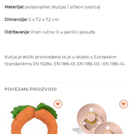
Materijal:
polipropilen (kutija) / silikon (vezica)
Dimenzije:
5 x 7.2 x 7.2 cm
Održavanje:
Prati ručno ili u perilici posuđa.
Kutija je etički proizvedena te je u skladu s Europskim
Standardima EN 15284, EN 1186-01, EN 1186-03 i EN 1186-14.
POVEZANI PROIZVODI
Dodajte
Dodajte
na listu
na listu
želja
želja