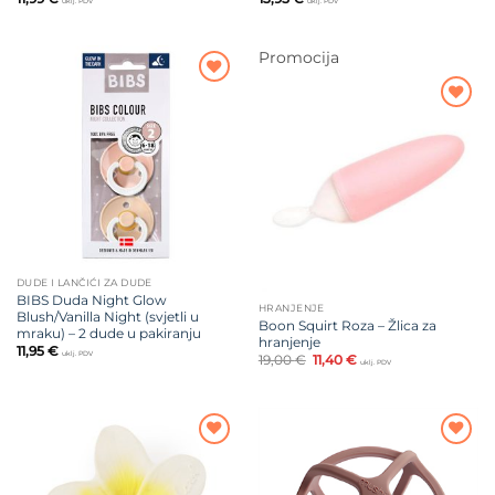
uklj. PDV
uklj. PDV
Promocija
Dodajte
na listu
Dodajte
želja
na listu
želja
DUDE I LANČIĆI ZA DUDE
BIBS Duda Night Glow
HRANJENJE
Blush/Vanilla Night (svjetli u
Boon Squirt Roza – Žlica za
mraku) – 2 dude u pakiranju
hranjenje
11,95
€
uklj. PDV
Izvorna
Trenutna
19,00
€
11,40
€
uklj. PDV
cijena
cijena
bila
je:
je:
11,40 €.
19,00 €.
Dodajte
Dodajte
na listu
na listu
želja
želja