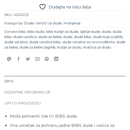
Dodajte na listu želja
SKU:
4200223
Kategorije:
Dude i lančići za dude
,
Hranjenje
Oznake
bibs
,
bibs duda
,
bibs kutije za dude
,
dječje dude
,
duda
,
duda
bibs
,
duda varalica
,
duda za bebe
,
dude
,
dude bibs
,
dude koje svijetle
,
dude varalice
,
dude varalice bibs
,
dude varalice za novorođenče
,
dude
za bebe
,
dude za bebe zagreb
,
kutije za dudu
,
kvačica za dudu
OPIS
DODATNE INFORMACIJE
UPIT O PROIZVODU
Može pohraniti čak tri BIBS dude.
Ima umetak za pohranu jedne BIBS dude i vezice za