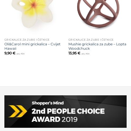
GRICKALICE ZA ZUBE I ČETKICE
GRICKALICE ZA ZUBE I ČETKICE
Oli&Carol mini grickalica – Cvijet
Mushie grickalica za zube – Lopta
Hawaii
Woodchuck
9,90
€
13,95
€
uklj. PDV
uklj. PDV