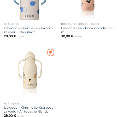
HRANJENJE
BOČICE, TERMOSICE I ČAŠICE
Liewood – Kimmie čelična boca
Liewood – Falk boca za vodu 350
za vodu – Napuhača
ml
28,00
€
30,00
€
uklj. PDV
uklj. PDV
Dodajte
na listu
želja
HRANJENJE
Liewood – Kimmie čelična boca
za vodu – All together/Sandy
28,00
€
uklj. PDV