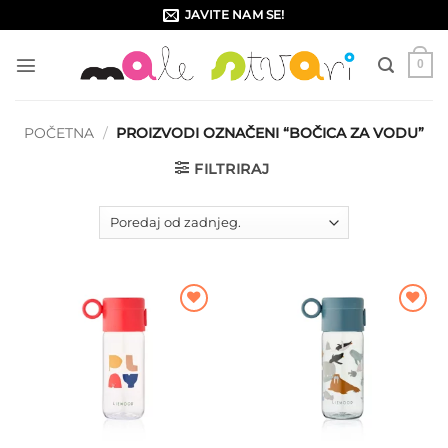
Skip
JAVITE NAM SE!
to
content
0
POČETNA
/
PROIZVODI OZNAČENI “BOČICA ZA VODU”
FILTRIRAJ
Dodajte
Dodajte
na listu
na listu
želja
želja