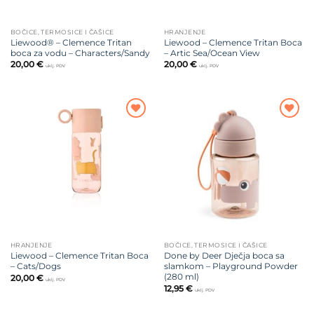
BOČICE, TERMOSICE I ČAŠICE
HRANJENJE
Liewood® – Clemence Tritan
Liewood – Clemence Tritan Boca
boca za vodu – Characters/Sandy
– Artic Sea/Ocean View
20,00
€
20,00
€
uklj. PDV
uklj. PDV
Dodajte
Dodajte
na listu
na listu
želja
želja
HRANJENJE
BOČICE, TERMOSICE I ČAŠICE
Liewood – Clemence Tritan Boca
Done by Deer Dječja boca sa
– Cats/Dogs
slamkom – Playground Powder
(280 ml)
20,00
€
uklj. PDV
12,95
€
uklj. PDV