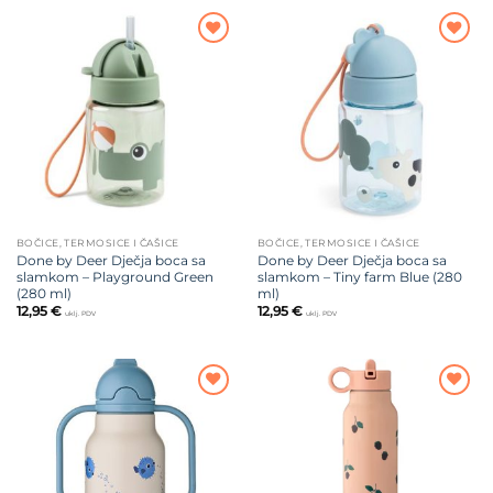
Dodajte
Dodajte
na listu
na listu
želja
želja
BOČICE, TERMOSICE I ČAŠICE
BOČICE, TERMOSICE I ČAŠICE
Done by Deer Dječja boca sa
Done by Deer Dječja boca sa
slamkom – Playground Green
slamkom – Tiny farm Blue (280
(280 ml)
ml)
12,95
€
12,95
€
uklj. PDV
uklj. PDV
Dodajte
Dodajte
na listu
na listu
želja
želja