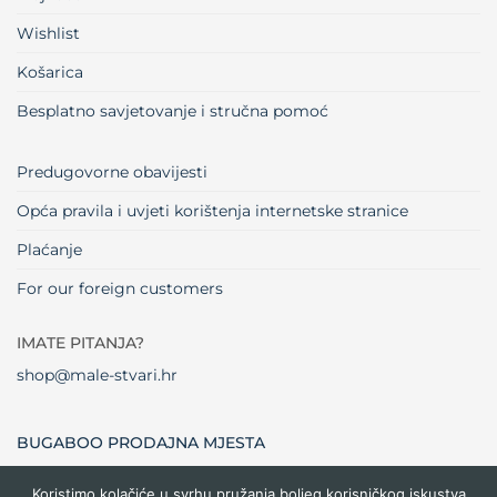
Wishlist
Košarica
Besplatno savjetovanje i stručna pomoć
Predugovorne obavijesti
Opća pravila i uvjeti korištenja internetske stranice
Plaćanje
For our foreign customers
IMATE PITANJA?
shop@male-stvari.hr
BUGABOO PRODAJNA MJESTA
Koristimo kolačiće u svrhu pružanja boljeg korisničkog iskustva