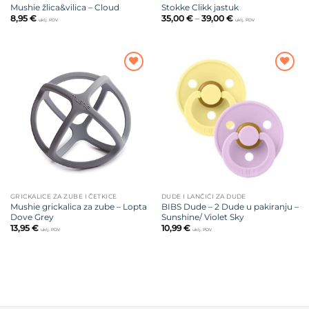
Mushie žlica&vilica – Cloud
Stokke Clikk jastuk
Raspon
8,95
€
35,00
€
–
39,00
€
uklj. PDV
uklj. PDV
cijena:
od
35,00 €
do
39,00 €
Dodajte
Dodajte
na listu
na listu
želja
želja
GRICKALICE ZA ZUBE I ČETKICE
DUDE I LANČIĆI ZA DUDE
Mushie grickalica za zube – Lopta
BIBS Dude – 2 Dude u pakiranju –
Dove Grey
Sunshine/ Violet Sky
13,95
€
10,99
€
uklj. PDV
uklj. PDV