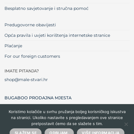
Besplatno savjetovanje i stručna pomoć
Predugovorne obavijesti
Opća pravila i uvjeti korištenja internetske stranice
Plaćanje
For our foreign customers
IMATE PITANJA?
shop@male-stvari.hr
BUGABOO PRODAJNA MJESTA
Koristimo kolačiće u svrhu pružanja boljeg korisničkog iskustva
na stranici. Ukoliko nastavite s pregledavanjem ove stranice
Visa
MasterCard
Maestro
Dinners
Credit
Cash
Bank
pretpostavit ćemo da se slažete s tim.
Club
Card
On
Trans
Delivery
Copyright 2026 ©
Male stvari
SLAŽEM SE
ODBIJAM.
VIŠE INFORMACIJA