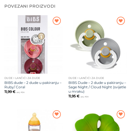
POVEZANI PROIZVODI
Dodajte
Dodajte
na listu
na listu
želja
želja
DUDE I LANČIĆI ZA DUDE
DUDE I LANČIĆI ZA DUDE
BIBS dude – 2 dude u pakiranju –
BIBS Dude – 2 dude u pakiranju –
Ruby/ Coral
Sage Night / Cloud Night (svijetle
u mraku)
11,99
€
uklj. PDV
11,95
€
uklj. PDV
Dodajte
Dodajte
na listu
na listu
želja
želja