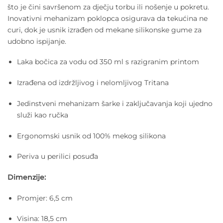
što je čini savršenom za dječju torbu ili nošenje u pokretu.
Inovativni mehanizam poklopca osigurava da tekućina ne
curi, dok je usnik izrađen od mekane silikonske gume za
udobno ispijanje.
Laka bočica za vodu od 350 ml s razigranim printom
Izrađena od izdržljivog i nelomljivog Tritana
Jedinstveni mehanizam šarke i zaključavanja koji ujedno
služi kao ručka
Ergonomski usnik od 100% mekog silikona
Periva u perilici posuđa
Dimenzije:
Promjer: 6,5 cm
Visina: 18,5 cm