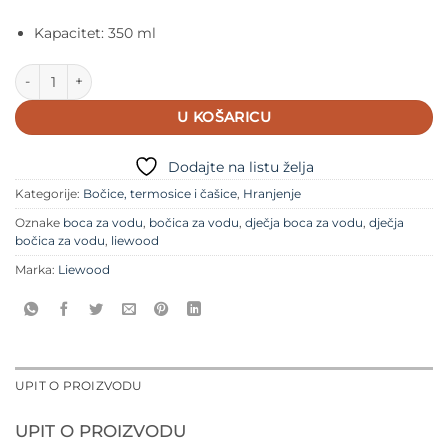
Kapacitet: 350 ml
Liewood® - Clemence Tritan boca za vodu - Characters/Sandy kol
U KOŠARICU
Dodajte na listu želja
Kategorije:
Bočice, termosice i čašice
,
Hranjenje
Oznake
boca za vodu
,
bočica za vodu
,
dječja boca za vodu
,
dječja
bočica za vodu
,
liewood
Marka:
Liewood
UPIT O PROIZVODU
UPIT O PROIZVODU