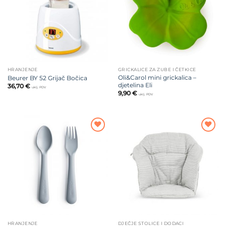
HRANJENJE
GRICKALICE ZA ZUBE I ČETKICE
Oli&Carol mini grickalica –
Beurer BY 52 Grijač Bočica
djetelina Eli
36,70
€
uklj. PDV
9,90
€
uklj. PDV
Dodajte
Dodajte
na listu
na listu
želja
želja
HRANJENJE
DJEČJE STOLICE I DODACI