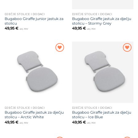
DJEČJE STOLICE I DODACI
DJEČJE STOLICE I DODACI
Bugaboo Giraffe junior jastuk za
Bugaboo Giraffe jastuk za dječju
stolicu
stolicu – Stormy Grey
49,95
€
49,95
€
uklj. PDV
uklj. PDV
Dodajte
Dodajte
na listu
na listu
želja
želja
DJEČJE STOLICE I DODACI
DJEČJE STOLICE I DODACI
Bugaboo Giraffe jastuk za dječju
Bugaboo Giraffe jastuk za dječju
stolicu – Arctic White
stolicu – Ice Blue
49,95
€
49,95
€
uklj. PDV
uklj. PDV