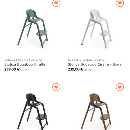
Dodajte
Dodajte
na listu
na listu
želja
želja
DJEČJE STOLICE I DODACI
DJEČJE STOLICE I DODACI
Stolica Bugaboo Giraffe
Stolica Bugaboo Giraffe – Bijela
239,00
€
239,00
€
uklj. PDV
uklj. PDV
Dodajte
Dodajte
na listu
na listu
želja
želja