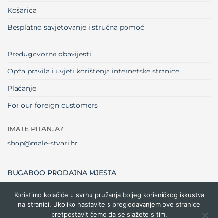
Košarica
Besplatno savjetovanje i stručna pomoć
Predugovorne obavijesti
Opća pravila i uvjeti korištenja internetske stranice
Plaćanje
For our foreign customers
IMATE PITANJA?
shop@male-stvari.hr
BUGABOO PRODAJNA MJESTA
Koristimo kolačiće u svrhu pružanja boljeg korisničkog iskustva
na stranici. Ukoliko nastavite s pregledavanjem ove stranice
Visa
MasterCard
Maestro
Dinners
Credit
Cash
Bank
pretpostavit ćemo da se slažete s tim.
Club
Card
On
Trans