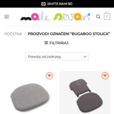
Skip
JAVITE NAM SE!
to
content
0
POČETNA
/
PROIZVODI OZNAČENI “BUGABOO STOLICA”
FILTRIRAJ
Dodajte
Dodajte
na listu
na listu
želja
želja