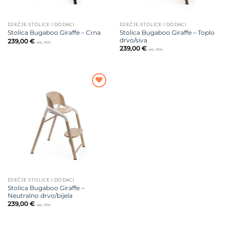
DJEČJE STOLICE I DODACI
DJEČJE STOLICE I DODACI
Stolica Bugaboo Giraffe – Toplo
Stolica Bugaboo Giraffe – Crna
drvo/siva
239,00
€
uklj. PDV
239,00
€
uklj. PDV
Dodajte
na listu
želja
DJEČJE STOLICE I DODACI
Stolica Bugaboo Giraffe –
Neutralno drvo/bijela
239,00
€
uklj. PDV