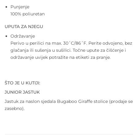
Punjenje
100% poliuretan
UPUTA ZA NJEGU
Održavanje
Perivo u perilici na max. 30˚C/86˚F. Perite odvojeno, bez
glačanja ili sušenja u sušilici. Točne upute za čišćenje i
održavanje uvijek potražite na etiketi za pranje.
ŠTO JE U KUTIJI:
JUNIOR JASTUK
Jastuk za naslon sjedala Bugaboo Giraffe stolice (prodaje se
zasebno).