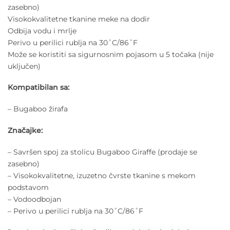
zasebno)
Visokokvalitetne tkanine meke na dodir
Odbija vodu i mrlje
Perivo u perilici rublja na 30˚C/86˚F
Može se koristiti sa sigurnosnim pojasom u 5 točaka (nije
uključen)
Kompatibilan sa:
– Bugaboo žirafa
Značajke:
– Savršen spoj za stolicu Bugaboo Giraffe (prodaje se
zasebno)
– Visokokvalitetne, izuzetno čvrste tkanine s mekom
podstavom
– Vodoodbojan
– Perivo u perilici rublja na 30˚C/86˚F