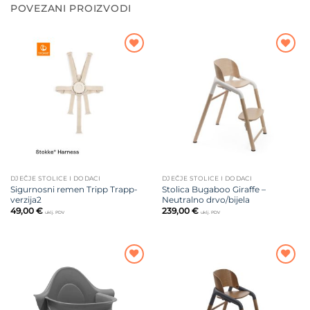
POVEZANI PROIZVODI
Dodajte
Dodajte
na listu
na listu
želja
želja
DJEČJE STOLICE I DODACI
DJEČJE STOLICE I DODACI
Sigurnosni remen Tripp Trapp-
Stolica Bugaboo Giraffe –
verzija2
Neutralno drvo/bijela
49,00
€
239,00
€
uklj. PDV
uklj. PDV
Dodajte
Dodajte
na listu
na listu
želja
želja