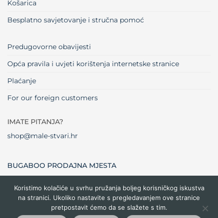
Košarica
Besplatno savjetovanje i stručna pomoć
Predugovorne obavijesti
Opća pravila i uvjeti korištenja internetske stranice
Plaćanje
For our foreign customers
IMATE PITANJA?
shop@male-stvari.hr
BUGABOO PRODAJNA MJESTA
Koristimo kolačiće u svrhu pružanja boljeg korisničkog iskustva
na stranici. Ukoliko nastavite s pregledavanjem ove stranice
Visa
MasterCard
Maestro
Dinners
Credit
Cash
Bank
pretpostavit ćemo da se slažete s tim.
Club
Card
On
Trans