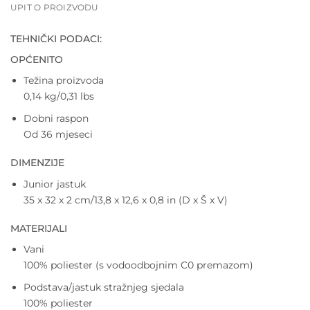
UPIT O PROIZVODU
TEHNIČKI PODACI:
OPĆENITO
Težina proizvoda
0,14 kg/0,31 lbs
Dobni raspon
Od 36 mjeseci
DIMENZIJE
Junior jastuk
35 x 32 x 2 cm/13,8 x 12,6 x 0,8 in (D x Š x V)
MATERIJALI
Vani
100% poliester (s vodoodbojnim C0 premazom)
Podstava/jastuk stražnjeg sjedala
100% poliester