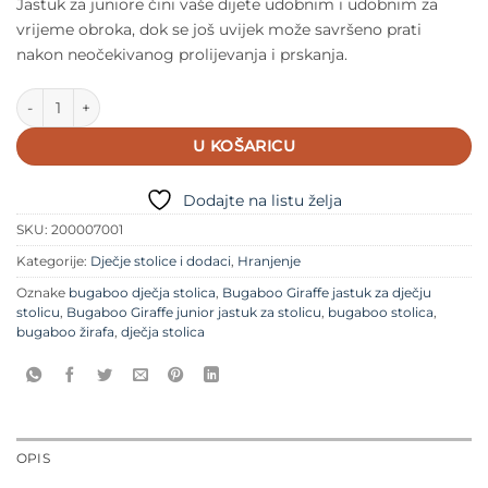
Jastuk za juniore čini vaše dijete udobnim i udobnim za
vrijeme obroka, dok se još uvijek može savršeno prati
nakon neočekivanog prolijevanja i prskanja.
Bugaboo Giraffe junior jastuk za stolicu količina
U KOŠARICU
Dodajte na listu želja
SKU:
200007001
Kategorije:
Dječje stolice i dodaci
,
Hranjenje
Oznake
bugaboo dječja stolica
,
Bugaboo Giraffe jastuk za dječju
stolicu
,
Bugaboo Giraffe junior jastuk za stolicu
,
bugaboo stolica
,
bugaboo žirafa
,
dječja stolica
OPIS