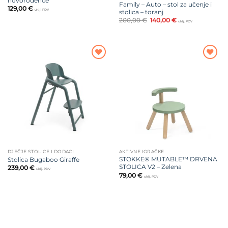
novorođenče
Family – Auto – stol za učenje i
129,00
€
uklj. PDV
stolica – toranj
Izvorna
Trenutna
200,00
€
140,00
€
uklj. PDV
cijena
cijena
bila
je:
je:
140,00 €.
200,00 €.
Dodajte
Dodajte
na listu
na listu
želja
želja
DJEČJE STOLICE I DODACI
AKTIVNE IGRAČKE
STOKKE® MUTABLE™ DRVENA
Stolica Bugaboo Giraffe
STOLICA V2 – Zelena
239,00
€
uklj. PDV
79,00
€
uklj. PDV