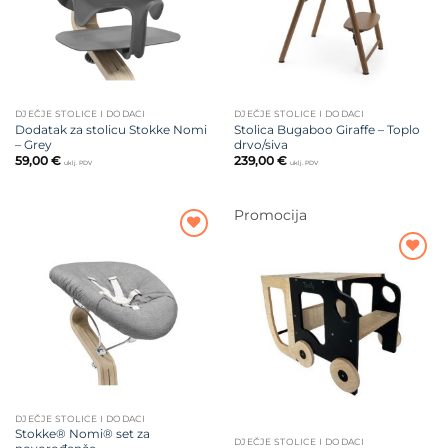
DJEČJE STOLICE I DODACI
DJEČJE STOLICE I DODACI
Dodatak za stolicu Stokke Nomi
Stolica Bugaboo Giraffe – Toplo
– Grey
drvo/siva
59,00
€
239,00
€
uklj. PDV
uklj. PDV
Promocija
Dodajte
na listu
Dodajte
želja
na listu
želja
DJEČJE STOLICE I DODACI
Stokke® Nomi® set za
DJEČJE STOLICE I DODACI