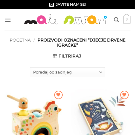
Skip
JAVITE NAM SE!
to
content
0
POČETNA
/
PROIZVODI OZNAČENI “DJEČJE DRVENE
IGRAČKE”
FILTRIRAJ
Dodajte
Dodajte
na listu
na listu
želja
želja