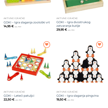
AKTIVNE IGRAČKE
AKTIVNE IGRAČKE
GOKI – Igra dvostrukog
GOKI – Igra slaganja zoološki vrt
zatvaranja kutije
14,95
€
uklj. PDV
29,95
€
uklj. PDV
Dodajte
Dodajte
na listu
na listu
želja
želja
AKTIVNE IGRAČKE
AKTIVNE IGRAČKE
GOKI – Leteći patuljci
GOKI – Igra slaganja pingvina
22,50
€
19,50
€
uklj. PDV
uklj. PDV