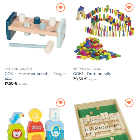
22,50 €.
Dodajte
Dodajte
na listu
na listu
želja
želja
AKTIVNE IGRAČKE
AKTIVNE IGRAČKE
GOKI – Hammer bench, Lifestyle
GOKI – Domino rally
azur
39,50
€
uklj. PDV
17,50
€
uklj. PDV
Dodajte
Dodajte
na listu
na listu
želja
želja