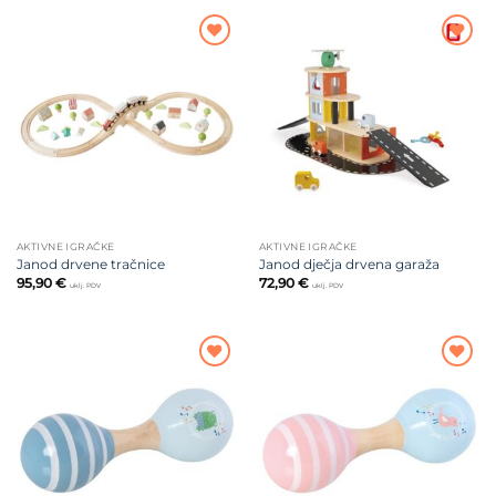
Dodajte
Dodajte
na listu
na listu
želja
želja
AKTIVNE IGRAČKE
AKTIVNE IGRAČKE
Janod drvene tračnice
Janod dječja drvena garaža
95,90
€
72,90
€
uklj. PDV
uklj. PDV
Dodajte
Dodajte
na listu
na listu
želja
želja