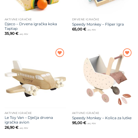
AKTIVNE IGRAČKE
DRVENE IGRAČKE
Djeco – Drvena igračka koka
Speedy Monkey – Fliper Igra
Taptap
65,00
€
uklj. PDV
35,90
€
uklj. PDV
Dodajte
Dodajte
na listu
na listu
želja
želja
AKTIVNE IGRAČKE
AKTIVNE IGRAČKE
Le Toy Van – Dječja drvena
Speedy Monkey – Kolica za lutke
igračka avion
95,00
€
uklj. PDV
26,90
€
uklj. PDV