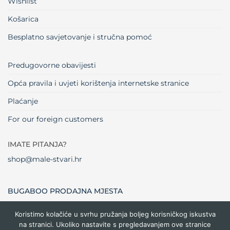
Wishlist
Košarica
Besplatno savjetovanje i stručna pomoć
Predugovorne obavijesti
Opća pravila i uvjeti korištenja internetske stranice
Plaćanje
For our foreign customers
IMATE PITANJA?
shop@male-stvari.hr
BUGABOO PRODAJNA MJESTA
Koristimo kolačiće u svrhu pružanja boljeg korisničkog iskustva
na stranici. Ukoliko nastavite s pregledavanjem ove stranice
Visa
MasterCard
Maestro
Dinners
Credit
Cash
Bank