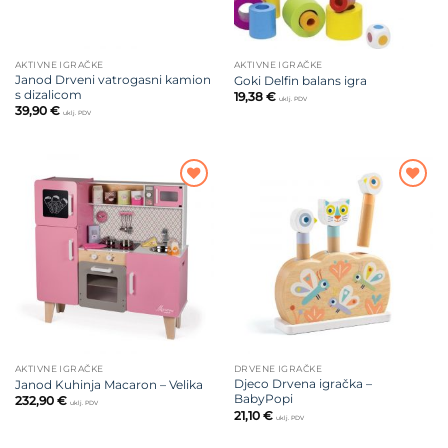
AKTIVNE IGRAČKE
AKTIVNE IGRAČKE
Janod Drveni vatrogasni kamion
Goki Delfin balans igra
s dizalicom
19,38
€
uklj. PDV
39,90
€
uklj. PDV
Dodajte
Dodajte
na listu
na listu
želja
želja
AKTIVNE IGRAČKE
DRVENE IGRAČKE
Djeco Drvena igračka –
Janod Kuhinja Macaron – Velika
BabyPopi
232,90
€
uklj. PDV
21,10
€
uklj. PDV