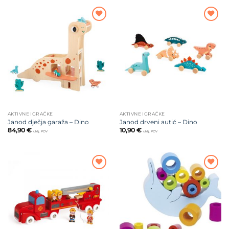
Dodajte
Dodajte
na listu
na listu
želja
želja
AKTIVNE IGRAČKE
AKTIVNE IGRAČKE
Janod dječja garaža – Dino
Janod drveni autić – Dino
84,90
€
10,90
€
uklj. PDV
uklj. PDV
Dodajte
Dodajte
na listu
na listu
želja
želja