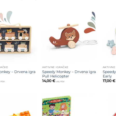
Dodajte
Dodajte
na listu
na listu
želja
želja
RAČKE
AKTIVNE IGRAČKE
AKTIVNE
nkey – Drvena igra
Speedy Monkey – Drvena igra
Speedy
Pull Helicopter
Early
14,00
€
17,00
€
j. PDV
uklj. PDV
Dodajte
Dodajte
na listu
na listu
želja
želja