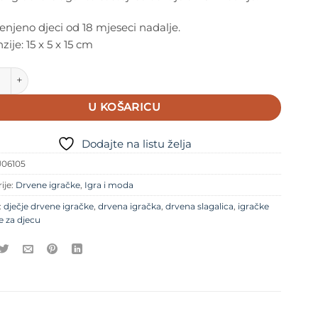
njeno djeci od 18 mjeseci nadalje.
ije: 15 x 5 x 15 cm
Drvena igračka - BabyPopi količina
U KOŠARICU
Dodajte na listu želja
J06105
ije:
Drvene igračke
,
Igra i moda
:
dječje drvene igračke
,
drvena igračka
,
drvena slagalica
,
igračke
e za djecu