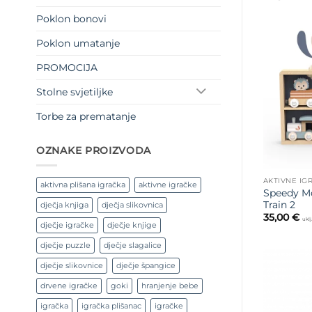
Poklon bonovi
Poklon umatanje
PROMOCIJA
Stolne svjetiljke
Torbe za prematanje
OZNAKE PROIZVODA
AKTIVNE IG
aktivna plišana igračka
aktivne igračke
Speedy Mo
Train 2
dječja knjiga
dječja slikovnica
35,00
€
ukl
dječje igračke
dječje knjige
dječje puzzle
dječje slagalice
dječje slikovnice
dječje špangice
drvene igračke
goki
hranjenje bebe
igračka
igračka plišanac
igračke