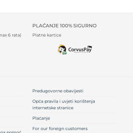
PLAĆANJE 100% SIGURNO
ax 6 rata)
Platne kartice
Predugovorne obavijesti
Opća pravila i uvjeti korištenja
internetske stranice
Plaćanje
For our foreign customers
učna pomoć