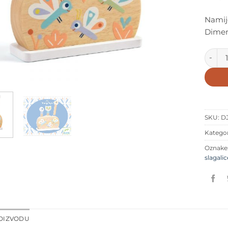
Namije
Dimenz
Djeco 
SKU:
D
Kategor
Oznake
slagalic
ROIZVODU