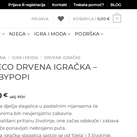
Prijava ili registracija
Kontakt
Trebate pomoć?
BLOG
PRIJAVA
KOŠARICA /
0,00
€
0
E
NJEGA
IGRA I MODA
PODRŠKA
TNA
/
IGRA I MODA
/
DRVENE IGRAČKE
ECO DRVENA IGRAČKA –
BYPOPI
0
€
uklj. PDV
 dječja slagalica u pastelnim nijansama će
nima biti nevjerojatno zabavna.
lišani pritisnu životinje, one začas odskoče i zabava
že ponavljati nebrojeno puta.
 igračka-slagalica sastoji se od ‘tijela’ i 3 životinje.