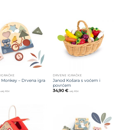
Dodajte
Dodajte
na listu
na listu
želja
želja
 IGRAČKE
DRVENE IGRAČKE
 Monkey – Drvena igra
Janod Košara s voćem i
povrćem
34,90
€
uklj. PDV
uklj. PDV
Dodajte
Dodajte
na listu
na listu
želja
želja