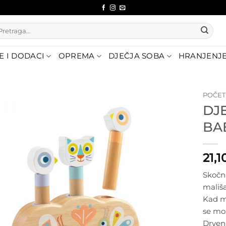
etraži:
E I DODACI
OPREMA
DJEČJA SOBA
HRANJENJ
POČE
DJ
Dodajte
BA
na listu
želja
21,1
Skočna
mališa
Kad ma
se mo
Drvena