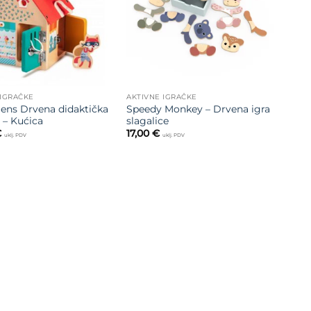
IGRAČKE
AKTIVNE IGRAČKE
tiens Drvena didaktička
Speedy Monkey – Drvena igra
 – Kućica
slagalice
€
17,00
€
uklj. PDV
uklj. PDV