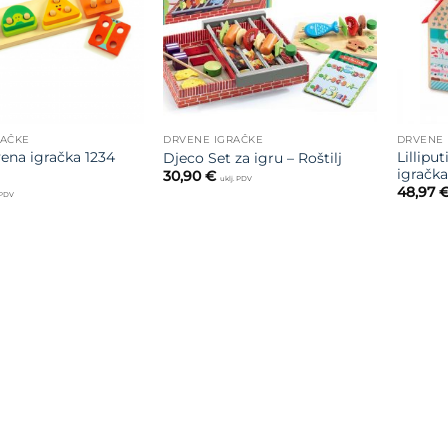
RAČKE
DRVENE IGRAČKE
DRVENE 
ena igračka 1234
Lillipu
Djeco Set za igru – Roštilj
igračka
30,90
€
uklj. PDV
48,97
 PDV