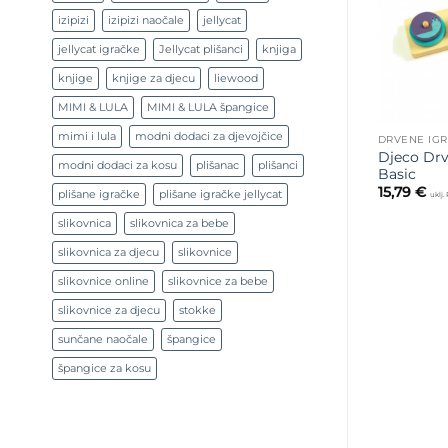
izipizi
izipizi naočale
jellycat
jellycat igračke
Jellycat plišanci
knjiga
knjige
knjige za djecu
liewood
MIMI & LULA
MIMI & LULA špangice
mimi i lula
modni dodaci za djevojčice
DRVENE IG
Djeco Drv
modni dodaci za kosu
plišanac
plišanci
Basic
15,79
€
plišane igračke
plišane igračke jellycat
uklj.
slikovnica
slikovnica za bebe
slikovnica za djecu
slikovnice
slikovnice online
slikovnice za bebe
slikovnice za djecu
stokke
sunčane naočale
špangice
špangice za kosu