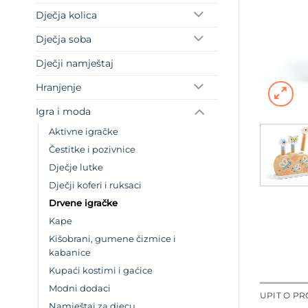
Dječja kolica
Dječja soba
Dječji namještaj
Hranjenje
Igra i moda
Aktivne igračke
Čestitke i pozivnice
Dječje lutke
Dječji koferi i ruksaci
Drvene igračke
Kape
Kišobrani, gumene čizmice i
kabanice
Kupaći kostimi i gaćice
Modni dodaci
UPIT O P
Namještaj za djecu