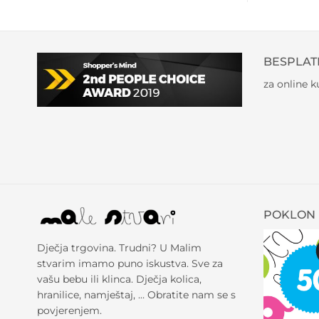
BESPLAT
za online 
POKLON 
Dječja trgovina. Trudni? U Malim
stvarim imamo puno iskustva. Sve za
vašu bebu ili klinca. Dječja kolica,
hranilice, namještaj, … Obratite nam se s
povjerenjem.