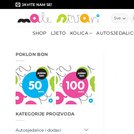
Skip
JAVITE NAM SE!
to
Pr
content
SHOP
LJETO
KOLICA
AUTOSJEDALIC
POKLON BON
KATEGORIJE PROIZVODA
Autosjedalice i dodaci