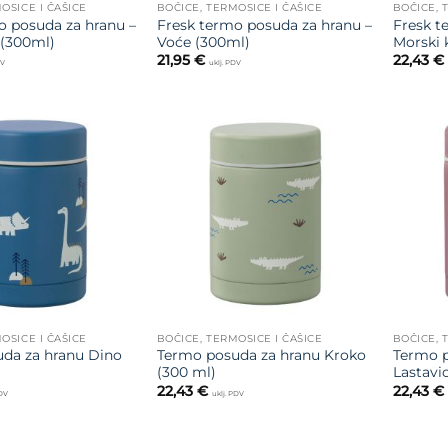
OSICE I ČAŠICE
BOČICE, TERMOSICE I ČAŠICE
BOČICE, 
o posuda za hranu –
Fresk termo posuda za hranu –
Fresk t
 (300ml)
Voće (300ml)
Morski 
21,95
€
22,43
€
DV
uklj. PDV
Dodajte
Dodajte
na listu
na listu
želja
želja
OSICE I ČAŠICE
BOČICE, TERMOSICE I ČAŠICE
BOČICE, 
da za hranu Dino
Termo posuda za hranu Kroko
Termo p
(300 ml)
Lastavi
22,43
€
22,43
€
PDV
uklj. PDV