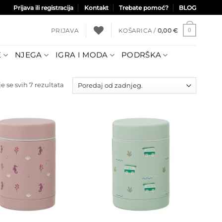
Prijava ili registracija
Kontakt
Trebate pomoć?
BLOG
PRIJAVA
KOŠARICA /
0,00
€
0
E
NJEGA
IGRA I MODA
PODRŠKA
Poredano
e se svih 7 rezultata
po
najnovijem
Dodajte
Dodajte
na listu
na listu
želja
želja