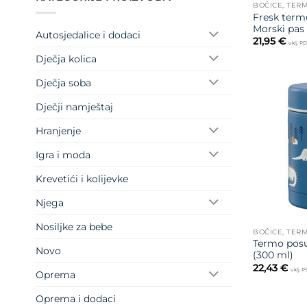
BOČICE, TERM
Fresk term
Morski pas
Autosjedalice i dodaci
21,95
€
uklj. P
Dječja kolica
Dječja soba
Dječji namještaj
Hranjenje
Igra i moda
Krevetići i kolijevke
Njega
Nosiljke za bebe
BOČICE, TERM
Termo posu
Novo
(300 ml)
22,43
€
uklj. 
Oprema
Oprema i dodaci