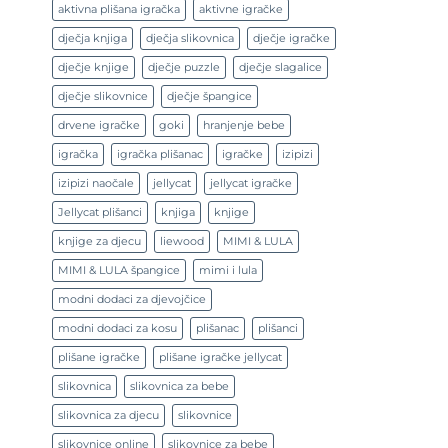
aktivna plišana igračka
aktivne igračke
dječja knjiga
dječja slikovnica
dječje igračke
dječje knjige
dječje puzzle
dječje slagalice
dječje slikovnice
dječje špangice
drvene igračke
goki
hranjenje bebe
igračka
igračka plišanac
igračke
izipizi
izipizi naočale
jellycat
jellycat igračke
Jellycat plišanci
knjiga
knjige
knjige za djecu
liewood
MIMI & LULA
MIMI & LULA špangice
mimi i lula
modni dodaci za djevojčice
modni dodaci za kosu
plišanac
plišanci
plišane igračke
plišane igračke jellycat
slikovnica
slikovnica za bebe
slikovnica za djecu
slikovnice
slikovnice online
slikovnice za bebe