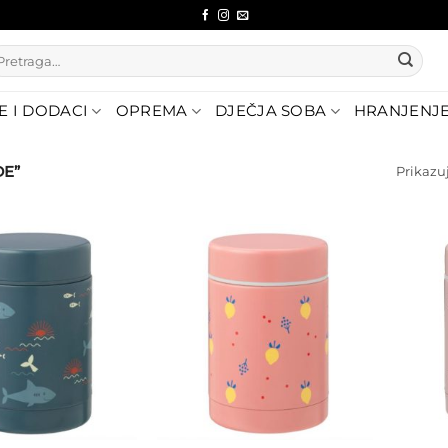
etraži:
E I DODACI
OPREMA
DJEČJA SOBA
HRANJENJ
DE”
Prikazuj
Dodajte
Dodajte
na listu
na listu
želja
želja