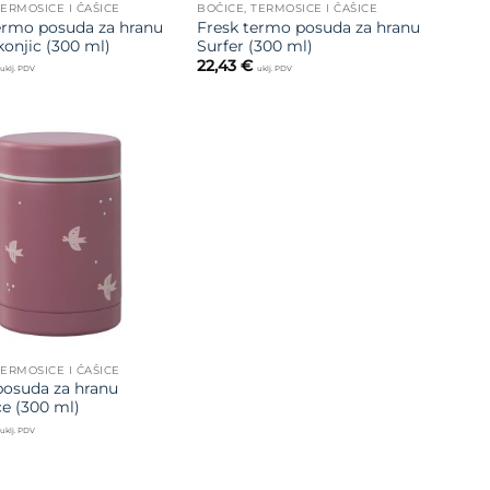
TERMOSICE I ČAŠICE
BOČICE, TERMOSICE I ČAŠICE
ermo posuda za hranu
Fresk termo posuda za hranu
konjic (300 ml)
Surfer (300 ml)
22,43
€
uklj. PDV
uklj. PDV
Dodajte
na listu
želja
TERMOSICE I ČAŠICE
osuda za hranu
ce (300 ml)
uklj. PDV