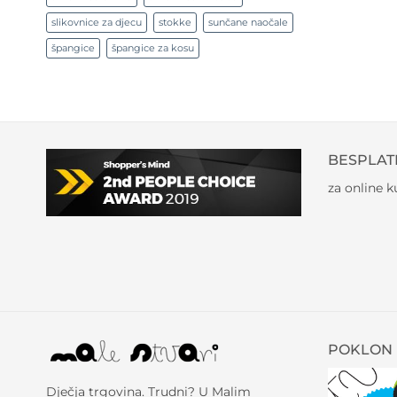
slikovnice za djecu
stokke
sunčane naočale
špangice
špangice za kosu
BESPLAT
za online 
POKLON 
Dječja trgovina. Trudni? U Malim