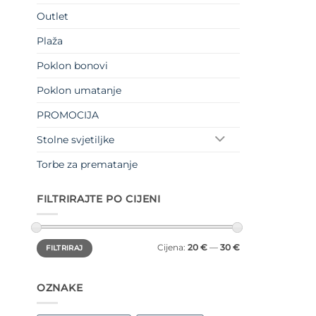
Outlet
Plaža
Poklon bonovi
Poklon umatanje
PROMOCIJA
Stolne svjetiljke
Torbe za prematanje
FILTRIRAJTE PO CIJENI
Min
Maks
Cijena:
20 €
—
30 €
FILTRIRAJ
cijena
cijena
OZNAKE