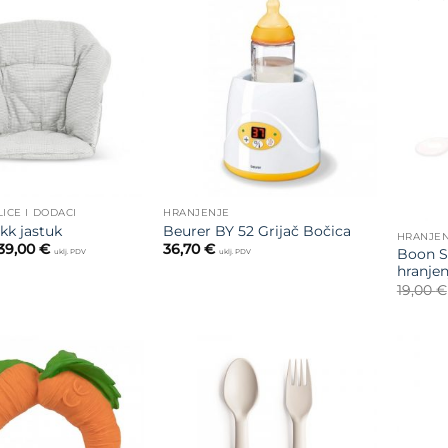
Dodajte
Dodajte
na listu
na listu
želja
želja
LICE I DODACI
HRANJENJE
kk jastuk
Beurer BY 52 Grijač Bočica
HRANJE
Raspon
39,00
€
36,70
€
Boon Sq
uklj. PDV
uklj. PDV
cijena:
hranjen
od
35,00 €
19,00
€
do
39,00 €
Dodajte
Dodajte
na listu
na listu
želja
želja