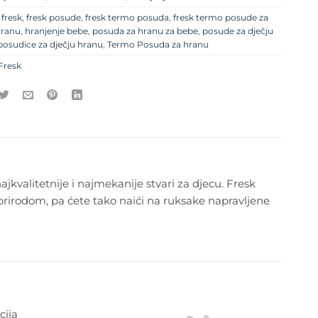
e
fresk
,
fresk posude
,
fresk termo posuda
,
fresk termo posude za
hranu
,
hranjenje bebe
,
posuda za hranu za bebe
,
posude za dječju
posudice za dječju hranu
,
Termo Posuda za hranu
Fresk
jkvalitetnije i najmekanije stvari za djecu. Fresk
s prirodom, pa ćete tako naići na ruksake napravljene
ija