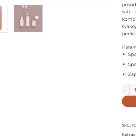
posud
sati – 
kombi
svako
perili
Karakt
Spo
Spo
Zap
Fresk 
SKU:
FD
Kategor