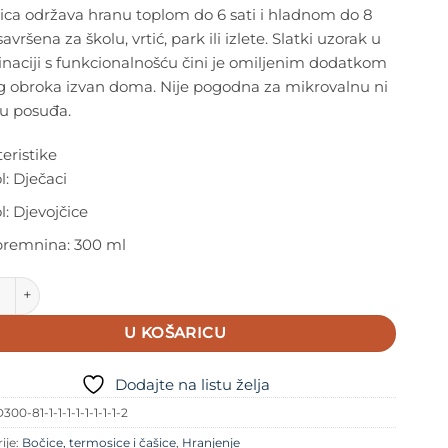
ica održava hranu toplom do 6 sati i hladnom do 8
savršena za školu, vrtić, park ili izlete. Slatki uzorak u
naciji s funkcionalnošću čini je omiljenim dodatkom
g obroka izvan doma. Nije pogodna za mikrovalnu ni
cu posuđa.
eristike
l: Dječaci
l: Djevojčice
remnina: 300 ml
termo posuda za hranu - Voće (300ml) količina
U KOŠARICU
Dodajte na listu želja
300-81-1-1-1-1-1-1-1-1-2
ije:
Bočice, termosice i čašice
,
Hranjenje