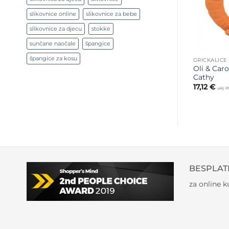
slikovnice online
slikovnice za bebe
slikovnice za djecu
stokke
sunčane naočale
špangice
špangice za kosu
GRICKALICE
Oli & Caro
Cathy
17,12
€
uklj. 
BESPLAT
za online 