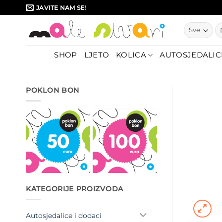
Skip
JAVITE NAM SE!
to
Pr
content
SHOP
LJETO
KOLICA
AUTOSJEDALIC
POKLON BON
KATEGORIJE PROIZVODA
Autosjedalice i dodaci