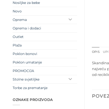
Nosiljke za bebe
Novo
Oprema
Oprema i dodaci
Outlet
Plaža
OPIS
UPI
Poklon bonovi
Poklon umatanje
Skandinav
najveću p
PROMOCIJA
od recikl
Stolne svjetiljke
Torbe za prematanje
POVEZ
OZNAKE PROIZVODA