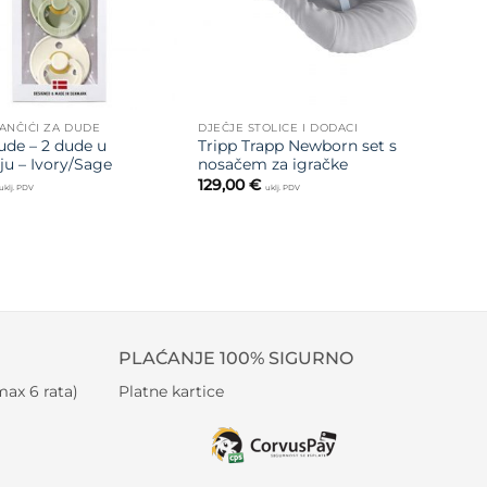
LANČIĆI ZA DUDE
DJEČJE STOLICE I DODACI
ude – 2 dude u
Tripp Trapp Newborn set s
ju – Ivory/Sage
nosačem za igračke
129,00
€
uklj. PDV
uklj. PDV
PLAĆANJE 100% SIGURNO
ax 6 rata)
Platne kartice