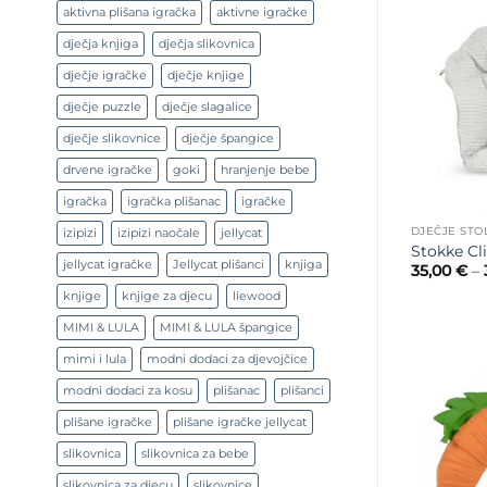
aktivna plišana igračka
aktivne igračke
dječja knjiga
dječja slikovnica
dječje igračke
dječje knjige
dječje puzzle
dječje slagalice
dječje slikovnice
dječje špangice
drvene igračke
goki
hranjenje bebe
igračka
igračka plišanac
igračke
DJEČJE STO
izipizi
izipizi naočale
jellycat
Stokke Cli
jellycat igračke
Jellycat plišanci
knjiga
35,00
€
–
knjige
knjige za djecu
liewood
MIMI & LULA
MIMI & LULA špangice
mimi i lula
modni dodaci za djevojčice
modni dodaci za kosu
plišanac
plišanci
plišane igračke
plišane igračke jellycat
slikovnica
slikovnica za bebe
slikovnica za djecu
slikovnice