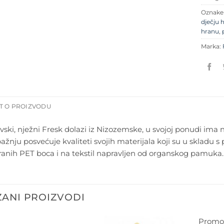
Oznak
dječju 
hranu
,
Marka:
T O PROIZVODU
ski, nježni Fresk dolazi iz Nizozemske, u svojoj ponudi ima na
ažnju posvećuje kvaliteti svojih materijala koji su u skladu 
iranih PET boca i na tekstil napravljen od organskog pamuka.
ANI PROIZVODI
Promoc