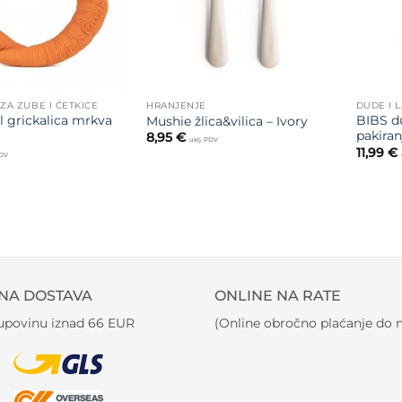
 ZA ZUBE I ČETKICE
HRANJENJE
DUDE I 
l grickalica mrkva
BIBS d
Mushie žlica&vilica – Ivory
pakiran
8,95
€
uklj. PDV
11,99
€
PDV
NA DOSTAVA
ONLINE NA RATE
kupovinu iznad 66 EUR
(Online obročno plaćanje do m