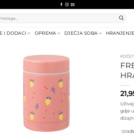
etraži:
E I DODACI
OPREMA
DJEČJA SOBA
HRANJENJ
POČE
FR
Dodajte
HR
na listu
želja
21,
Uživaj
gdje 
dizaj
Izrađ