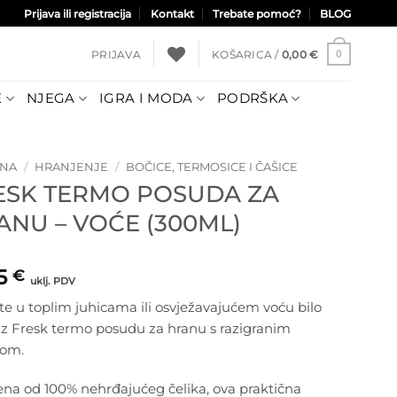
Prijava ili registracija
Kontakt
Trebate pomoć?
BLOG
PRIJAVA
KOŠARICA /
0,00
€
0
E
NJEGA
IGRA I MODA
PODRŠKA
TNA
/
HRANJENJE
/
BOČICE, TERMOSICE I ČAŠICE
ESK TERMO POSUDA ZA
ANU – VOĆE (300ML)
95
€
uklj. PDV
te u toplim juhicama ili osvježavajućem voću bilo
uz Fresk termo posudu za hranu s razigranim
nom.
ena od 100% nehrđajućeg čelika, ova praktična