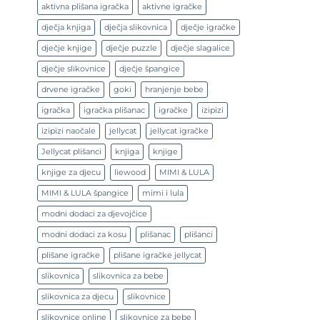
aktivna plišana igračka
aktivne igračke
dječja knjiga
dječja slikovnica
dječje igračke
dječje knjige
dječje puzzle
dječje slagalice
dječje slikovnice
dječje špangice
drvene igračke
goki
hranjenje bebe
igračka
igračka plišanac
igračke
izipizi
izipizi naočale
jellycat
jellycat igračke
Jellycat plišanci
knjiga
knjige
knjige za djecu
liewood
MIMI & LULA
MIMI & LULA špangice
mimi i lula
modni dodaci za djevojčice
modni dodaci za kosu
plišanac
plišanci
plišane igračke
plišane igračke jellycat
slikovnica
slikovnica za bebe
slikovnica za djecu
slikovnice
slikovnice online
slikovnice za bebe