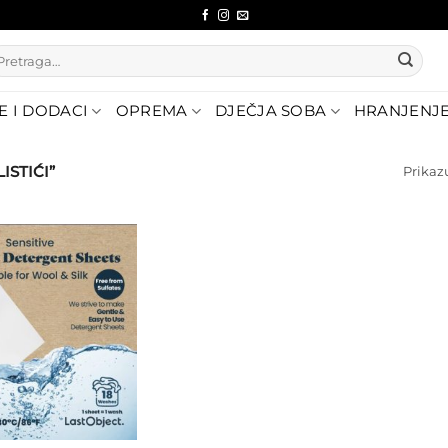
etraži:
E I DODACI
OPREMA
DJEČJA SOBA
HRANJENJ
ISTIĆI”
Prikaz
Dodajte
na listu
želja