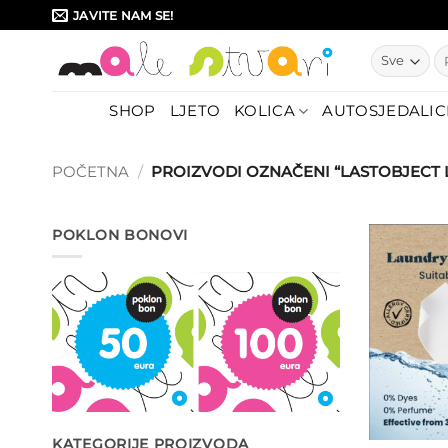
Skip
JAVITE NAM SE!
to
Pr
content
SHOP
LJETO
KOLICA
AUTOSJEDALIC
POČETNA
/
PROIZVODI OZNAČENI “LASTOBJECT L
POKLON BONOVI
KATEGORIJE PROIZVODA