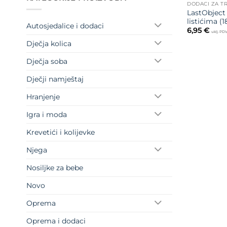
DODACI ZA T
LastObject
listićima (1
Autosjedalice i dodaci
6,95
€
uklj. PD
Dječja kolica
Dječja soba
Dječji namještaj
Hranjenje
Igra i moda
Krevetići i kolijevke
Njega
Nosiljke za bebe
Novo
Oprema
Oprema i dodaci