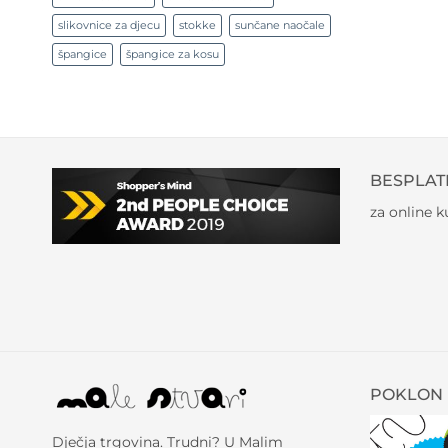
slikovnice za djecu
stokke
sunčane naočale
špangice
špangice za kosu
BESPLAT
za online 
POKLON 
Dječja trgovina. Trudni? U Malim