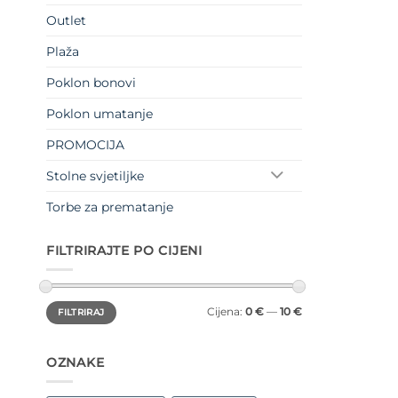
Outlet
Plaža
Poklon bonovi
Poklon umatanje
PROMOCIJA
Stolne svjetiljke
Torbe za prematanje
FILTRIRAJTE PO CIJENI
Min
Maks
Cijena:
0 €
—
10 €
FILTRIRAJ
cijena
cijena
OZNAKE