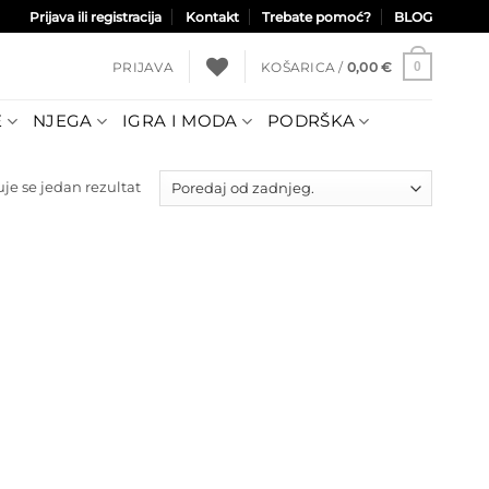
Prijava ili registracija
Kontakt
Trebate pomoć?
BLOG
PRIJAVA
KOŠARICA /
0,00
€
0
E
NJEGA
IGRA I MODA
PODRŠKA
uje se jedan rezultat