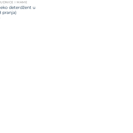
RUDNICE I MAME
 eko deterdžent u
8 pranja)
V