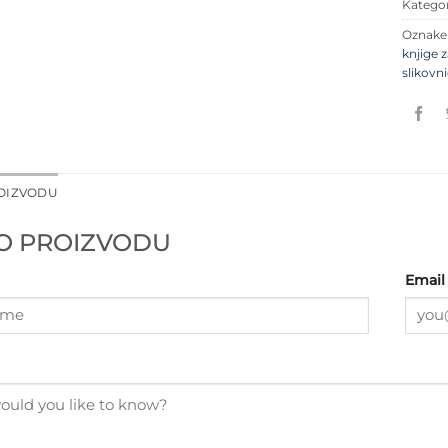
Kategor
Oznak
knjige 
slikovn
ROIZVODU
 O PROIZVODU
Email