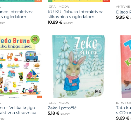
A
IGRA I MODA
AKTIVNE
nce Interaktivna
KU-KU! Jabuka Interaktivna
Djeco P
a s ogledalom
slikovnica s ogledalom
9,95
€
10,89
€
. PDV
uklj. PDV
Dodajte
Dodajte
na listu
na listu
želja
želja
A
IGRA I MODA
IGRA I 
o – Velika knjiga
Tata ku
Zeko i potočić
eraktivna slikovnica
s CD-
5,18
€
uklj. PDV
9,69
€
. PDV