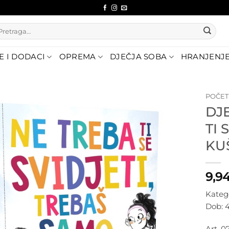
etraži:
E I DODACI
OPREMA
DJEČJA SOBA
HRANJENJ
POČE
DJ
Dodajte
TI 
na listu
želja
KU
9,9
Kateg
Dob: 
Art. 0