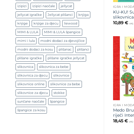
izipizi
izipizi naočale
jellycat
IGRA I MOD
KU-KU! Su
jellycat igračke
Jellycat plišanci
knjiga
slikovnic
10,89
€
knjige
knjige za djecu
liewood
uklj
MIMI & LULA
MIMI & LULA špangice
mimi i lula
modni dodaci za djevojčice
modni dodaci za kosu
plišanac
plišanci
plišane igračke
plišane igračke jellycat
slikovnica
slikovnica za bebe
slikovnica za djecu
slikovnice
slikovnice online
slikovnice za bebe
slikovnice za djecu
stokke
sunčane naočale
špangice
IGRA I MOD
Medo Brun
špangice za kosu
riječi Int
18,45
€
uklj