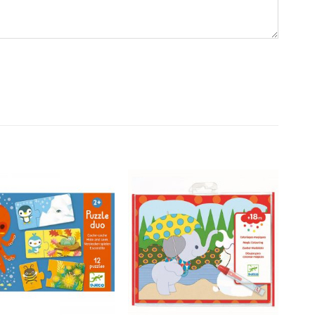
Dodajte
Dodajte
na listu
na listu
želja
želja