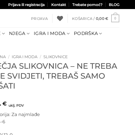
Prijava ili registracija
Kontakt
Trebate pomoć?
BLOG
PRIJAVA
KOŠARICA /
0,00
€
0
E
NJEGA
IGRA I MODA
PODRŠKA
TNA
/
IGRA I MODA
/
SLIKOVNICE
EČJA SLIKOVNICA – NE TREBA
SE SVIDJETI, TREBAŠ SAMO
ŠATI
4
€
uklj. PDV
orija: Za najmlađe
4-6
7412-0