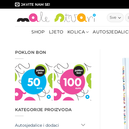
Skip
JAVITE NAM SE!
to
Pr
content
SHOP
LJETO
KOLICA
AUTOSJEDALIC
POKLON BON
KATEGORIJE PROIZVODA
Autosjedalice i dodaci