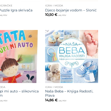
 IGRAČKE
IGRA I MODA
uzzle Igra skrivača
Djeco bojanje vodom – Slonić
10,50
€
uklj. PDV
uklj. PDV
Dodajte
Dodajte
na listu
na listu
želja
želja
MODA
IGRA I MODA
pi mi auto – slikovnica
Naša Beba – Knjiga Radosti,
om
Plava
14,86
€
uklj. PDV
uklj. PDV