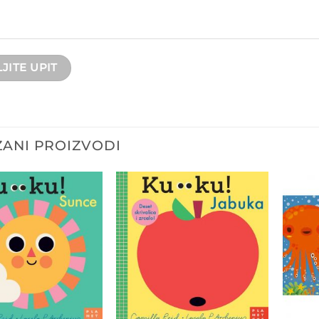
ANI PROIZVODI
Dodajte
Dodajte
na listu
na listu
želja
želja