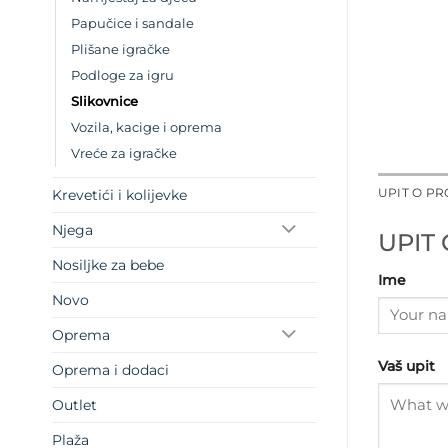
Papučice i sandale
Plišane igračke
Podloge za igru
Slikovnice
Vozila, kacige i oprema
Vreće za igračke
UPIT O P
Krevetići i kolijevke
Njega
UPIT
Nosiljke za bebe
Ime
Novo
Oprema
Vaš upit
Oprema i dodaci
Outlet
Plaža