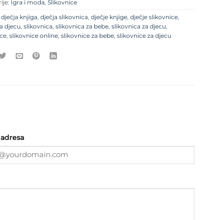
ije:
Igra i moda
,
Slikovnice
e
dječja knjiga
,
dječja slikovnica
,
dječje knjige
,
dječje slikovnice
,
za djecu
,
slikovnica
,
slikovnica za bebe
,
slikovnica za djecu
,
ice
,
slikovnice online
,
slikovnice za bebe
,
slikovnice za djecu
 adresa