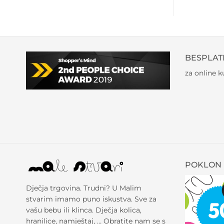
BESPLAT
za online 
POKLON 
Dječja trgovina. Trudni? U Malim
stvarim imamo puno iskustva. Sve za
vašu bebu ili klinca. Dječja kolica,
hranilice, namještaj, … Obratite nam se s