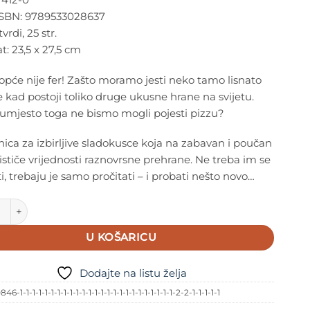
SBN: 9789533028637
vrdi, 25 str.
: 23,5 x 27,5 cm
pće nije fer! Zašto moramo jesti neko tamo lisnato
 kad postoji toliko druge ukusne hrane na svijetu.
 umjesto toga ne bismo mogli pojesti pizzu?
nica za izbirljive sladokusce koja na zabavan i poučan
ističe vrijednosti raznovrsne prehrane. Ne treba im se
ti, trebaju je samo pročitati – i probati nešto novo…
 slikovnica - Ne treba ti se svidjeti, trebaš samo kušati količina
U KOŠARICU
Dodajte na listu želja
846-1-1-1-1-1-1-1-1-1-1-1-1-1-1-1-1-1-1-1-1-1-1-1-1-1-2-2-1-1-1-1-1