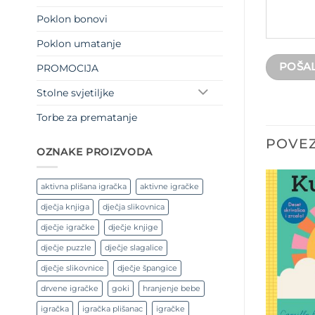
Poklon bonovi
Poklon umatanje
PROMOCIJA
Stolne svjetiljke
Torbe za prematanje
POVEZ
OZNAKE PROIZVODA
aktivna plišana igračka
aktivne igračke
dječja knjiga
dječja slikovnica
dječje igračke
dječje knjige
dječje puzzle
dječje slagalice
dječje slikovnice
dječje špangice
drvene igračke
goki
hranjenje bebe
igračka
igračka plišanac
igračke