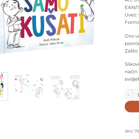
EAN/I
Uvez: t
Format
Ovo uo
povrće
Zašto
Slikov
način 
svidje
Dječja
SKU:
70