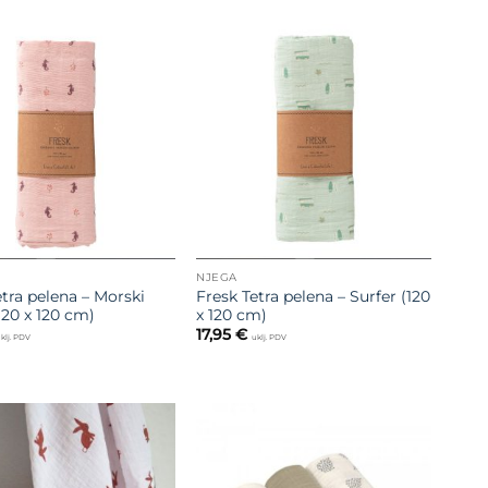
Dodajte
Dodajte
na listu
na listu
želja
želja
NJEGA
etra pelena – Morski
Fresk Tetra pelena – Surfer (120
120 x 120 cm)
x 120 cm)
17,95
€
klj. PDV
uklj. PDV
Dodajte
Dodajte
na listu
na listu