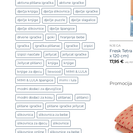
aktivna plišana igračka
aktivne igračke
dječja knjiga
dječja slikovnica
dječje igračke
dječje knjige
dječje puzzle
dječje slagalice
dječje slikovnice
dječje špangice
drvene igračke
goki
hranjenje bebe
igračka
igračka plišanac
igračke
izipizi
NJEGA
Fresk Tetra
izipizi naočale
jellycat
jellycat igračke
x 120 cm)
17,95
€
uklj. P
Jellycat plišanci
knjiga
knjige
knjige za djecu
liewood
MIMI & LULA
MIMI & LULA špangice
mimi i lula
Promocija
modni dodaci za djevojčice
modni dodaci za kosu
plišanac
plišanci
plišane igračke
plišane igračke jellycat
slikovnica
slikovnica za bebe
slikovnica za djecu
slikovnice
slikovnice online
slikovnice za bebe