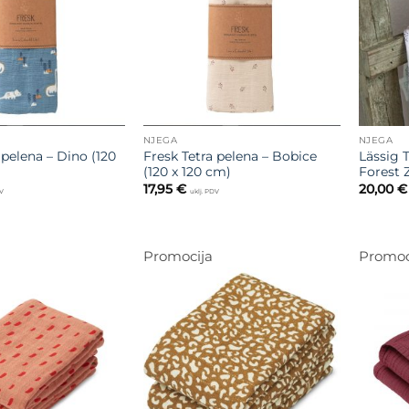
želja
želja
NJEGA
NJEGA
 pelena – Dino (120
Fresk Tetra pelena – Bobice
Lässig T
(120 x 120 cm)
Forest 
17,95
€
20,00
€
DV
uklj. PDV
Promocija
Promoc
Dodajte
Dodajte
na listu
na listu
želja
želja