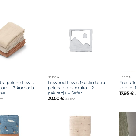
Dodajte
Dodajte
na listu
na listu
želja
želja
NJEGA
NJEGA
tra pelene Lewis
Liewood Lewis Muslin tetra
Fresk T
pard – 3 komada –
pelena od pamuka – 2
konjic (
ose
pakiranja – Safari
17,95
€
u
20,00
€
PDV
uklj. PDV
Dodajte
Dodajte
na listu
na listu