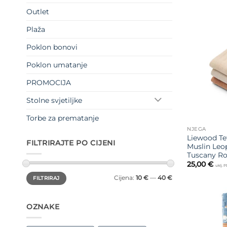
Outlet
Plaža
Poklon bonovi
Poklon umatanje
PROMOCIJA
Stolne svjetiljke
Torbe za prematanje
NJEGA
Liewood Te
FILTRIRAJTE PO CIJENI
Muslin Leo
Tuscany R
25,00
€
uklj. 
Min
Maks
Cijena:
10 €
—
40 €
FILTRIRAJ
cijena
cijena
OZNAKE