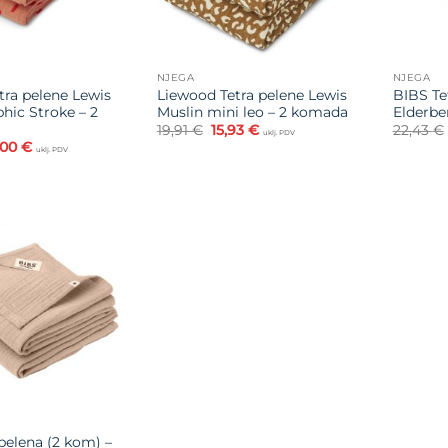
NJEGA
NJEGA
tra pelene Lewis
Liewood Tetra pelene Lewis
BIBS Te
hic Stroke – 2
Muslin mini leo – 2 komada
Elderbe
Izvorna
Trenutna
19,91
€
15,93
€
22,43
€
uklj. PDV
cijena
cijena
vorna
Trenutna
,00
€
uklj. PDV
bila
je:
jena
cijena
je:
15,93 €.
la
je:
19,91 €.
16,00 €.
,00 €.
Dodajte
na listu
želja
pelena (2 kom) –