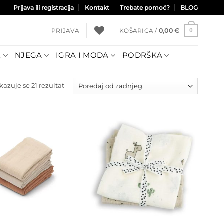
Prijava ili registracija
Kontakt
Trebate pomoć?
BLOG
PRIJAVA
KOŠARICA /
0,00
€
0
E
NJEGA
IGRA I MODA
PODRŠKA
Poredano
kazuje se 21 rezultat
po
najnovijem
Dodajte
Dodajte
na listu
na listu
želja
želja