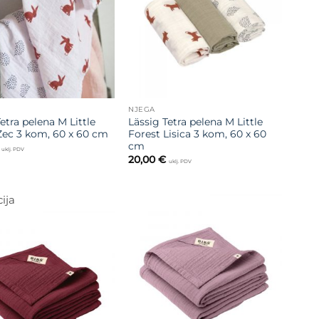
želja
želja
NJEGA
etra pelena M Little
Lässig Tetra pelena M Little
Zec 3 kom, 60 x 60 cm
Forest Lisica 3 kom, 60 x 60
cm
uklj. PDV
20,00
€
uklj. PDV
ija
Dodajte
na listu
Dodajte
želja
na listu
želja