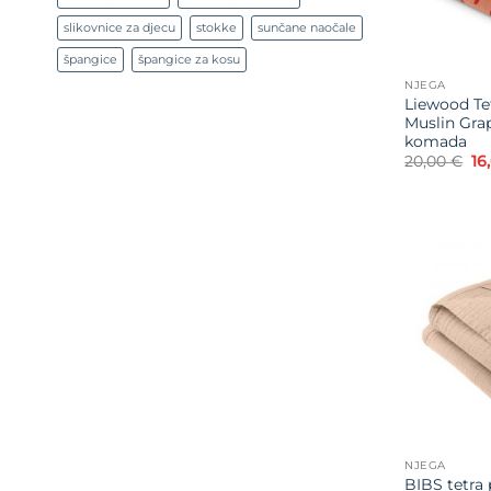
slikovnice za djecu
stokke
sunčane naočale
špangice
špangice za kosu
NJEGA
Liewood Te
Muslin Grap
komada
Iz
20,00
€
16
ci
bi
je:
20
NJEGA
BIBS tetra 