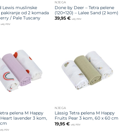
NJEGA
 Lewis muslinske
Done by Deer – Tetra pelene
– pakiranje od 2 komada
(120×120) – Lalee Sand (2 kom)
Berry / Pale Tuscany
39,95
€
uklj. PDV
uklj. PDV
Dodajte
Dodajte
na listu
na listu
želja
želja
NJEGA
Tetra pelena M Happy
Lässig Tetra pelena M Happy
 Heart lavender 3 kom,
Fruits Pear 3 kom, 60 x 60 cm
 cm
19,95
€
uklj. PDV
uklj. PDV