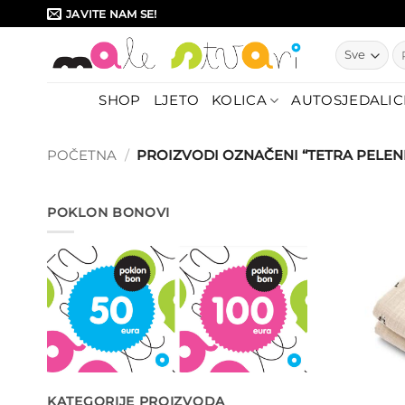
Skip
JAVITE NAM SE!
to
Pr
content
SHOP
LJETO
KOLICA
AUTOSJEDALIC
POČETNA
/
PROIZVODI OZNAČENI “TETRA PELEN
POKLON BONOVI
KATEGORIJE PROIZVODA