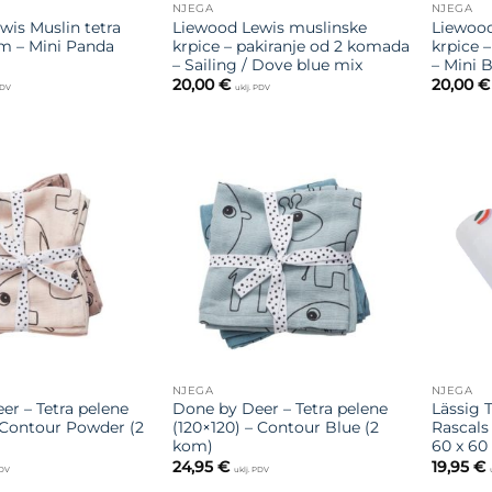
NJEGA
NJEGA
wis Muslin tetra
Liewood Lewis muslinske
Liewood
m – Mini Panda
krpice – pakiranje od 2 komada
krpice 
– Sailing / Dove blue mix
– Mini 
20,00
€
20,00
€
PDV
uklj. PDV
Dodajte
Dodajte
na listu
na listu
želja
želja
NJEGA
NJEGA
er – Tetra pelene
Done by Deer – Tetra pelene
Lässig 
– Contour Powder (2
(120×120) – Contour Blue (2
Rascals
kom)
60 x 60
24,95
€
19,95
€
PDV
uklj. PDV