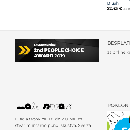
Blush
22,43
€
uklj. 
BESPLAT
za online 
POKLON 
Dječja trgovina. Trudni? U Malim
stvarim imamo puno iskustva. Sve za