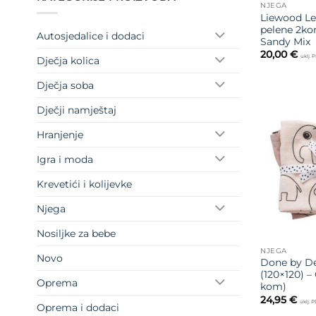
NJEGA
Liewood Le
pelene 2ko
Autosjedalice i dodaci
Sandy Mix
20,00
€
uklj. 
Dječja kolica
Dječja soba
Dječji namještaj
Hranjenje
Igra i moda
Krevetići i kolijevke
Njega
Nosiljke za bebe
NJEGA
Novo
Done by De
(120×120) 
Oprema
kom)
24,95
€
uklj. 
Oprema i dodaci