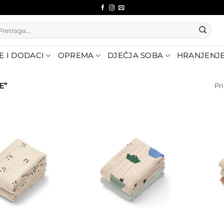
etraži:
E I DODACI
OPREMA
DJEČJA SOBA
HRANJENJ
E”
Pri
Dodajte
Dodajte
na listu
na listu
želja
želja