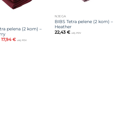
NJEGA
BIBS Tetra pelene (2 kom) –
Heather
tra pelena (2 kom) –
22,43
€
rry
uklj. PDV
Izvorna
Trenutna
17,94
€
uklj. PDV
cijena
cijena
bila
je:
je:
17,94 €.
22,43 €.