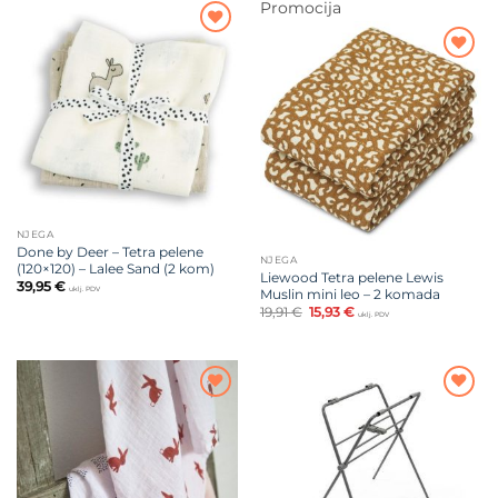
22,43 €.
Promocija
Dodajte
na listu
Dodajte
želja
na listu
želja
NJEGA
Done by Deer – Tetra pelene
NJEGA
(120×120) – Lalee Sand (2 kom)
Liewood Tetra pelene Lewis
39,95
€
uklj. PDV
Muslin mini leo – 2 komada
Izvorna
Trenutna
19,91
€
15,93
€
uklj. PDV
cijena
cijena
bila
je:
je:
15,93 €.
19,91 €.
Dodajte
Dodajte
na listu
na listu
želja
želja