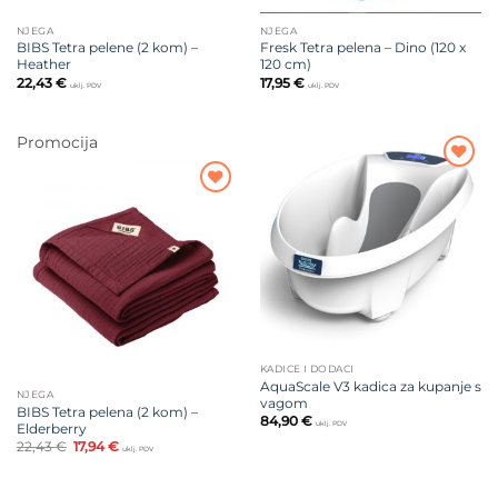
NJEGA
NJEGA
BIBS Tetra pelene (2 kom) –
Fresk Tetra pelena – Dino (120 x
Heather
120 cm)
22,43
€
17,95
€
uklj. PDV
uklj. PDV
Promocija
Dodajte
na listu
Dodajte
želja
na listu
želja
KADICE I DODACI
AquaScale V3 kadica za kupanje s
NJEGA
vagom
BIBS Tetra pelena (2 kom) –
84,90
€
uklj. PDV
Elderberry
Izvorna
Trenutna
22,43
€
17,94
€
uklj. PDV
cijena
cijena
bila
je:
je:
17,94 €.