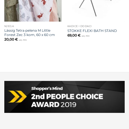
NJEGA
KADICE I DODACI
Lässig Tetra pelena M Little
STOKKE FLEXI BATH STAND
Forest Zec 3 kom, 60 x 60 cm
69,00
€
uklj. PDV
20,00
€
uklj. PDV