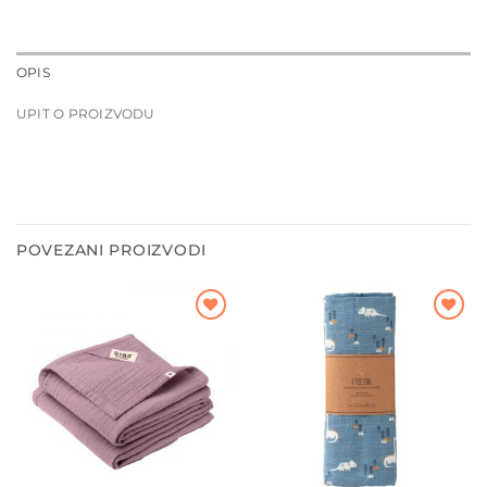
OPIS
UPIT O PROIZVODU
POVEZANI PROIZVODI
Dodajte
Dodajte
na listu
na listu
želja
želja