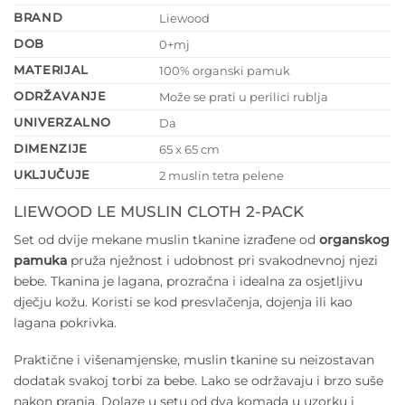
BRAND
Liewood
DOB
0+mj
MATERIJAL
100% organski pamuk
ODRŽAVANJE
Može se prati u perilici rublja
UNIVERZALNO
Da
DIMENZIJE
65 x 65 cm
UKLJUČUJE
2 muslin tetra pelene
LIEWOOD LE MUSLIN CLOTH 2-PACK
Set od dvije mekane muslin tkanine izrađene od
organskog
pamuka
pruža nježnost i udobnost pri svakodnevnoj njezi
bebe. Tkanina je lagana, prozračna i idealna za osjetljivu
dječju kožu. Koristi se kod presvlačenja, dojenja ili kao
lagana pokrivka.
Praktične i višenamjenske, muslin tkanine su neizostavan
dodatak svakoj torbi za bebe. Lako se održavaju i brzo suše
nakon pranja. Dolaze u setu od dva komada u uzorku i