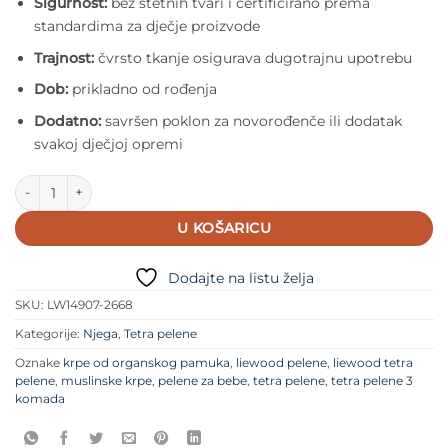
Sigurnost:
bez štetnih tvari i certificirano prema
standardima za dječje proizvode
Trajnost:
čvrsto tkanje osigurava dugotrajnu upotrebu
Dob:
prikladno od rođenja
Dodatno:
savršen poklon za novorođenče ili dodatak
svakoj dječjoj opremi
Liewood Lewis Muslin tetra pelene 2kom - Mini Panda Sandy Mix
U KOŠARICU
Dodajte na listu želja
SKU:
LW14907-2668
Kategorije:
Njega
,
Tetra pelene
Oznake
krpe od organskog pamuka
,
liewood pelene
,
liewood tetra
pelene
,
muslinske krpe
,
pelene za bebe
,
tetra pelene
,
tetra pelene 3
komada