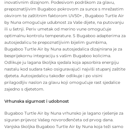
inovativnim dizajnom. Podesivom podrškom za glavu,
prepoznatljivim Bugaboo pokrovom za sunce s mrežastim
okvirom te zaštitnim faktorom UV50+ , Bugaboo Turtle Air
by Nuna omogućuje udubnost za Vaše dijete, na putovanju
ili u šetnji. Periv umetak od merino vune omogućuje
optimalnu kontrolu temperature. S Bugaboo adapterima za
autosjedalicu te prepoznatljivim bijelim gumbima,
Bugaboo Turtle Air by Nuna autosjedalica dizajnirana je za
besprijekornu integraciju s vašim Bugaboo kolicima.
Odlikuje ju lagana školjka sjedala koja apsorbira energiju
nastalu kod sudara tako osiguravajući najviši stupanj zaštite
djeteta. Autosjedalicu također odlikuje i po visini
prilagodljiv naslon za glavu koji omogućuje rast sjedalice
zajedno s djetetom.
Vrhunska sigurnost i udobnost
Bugaboo Turtle Air by Nuna vrhunsko je lagano rješenje za
siguran prijevoz Vašeg novorođenčeta od prvog dana.
Vanjska školjka Bugaboo Turtle Air by Nuna koja teži samo