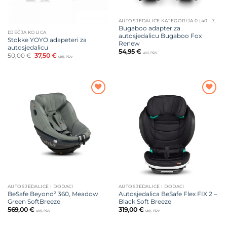
AUTOSJEDALICE KATEGORIJA 0 (40 - 75 CM)
Bugaboo adapter za
DJEČJA KOLICA
autosjedalicu Bugaboo Fox
Stokke YOYO adapeteri za
Renew
autosjedalicu
54,95
€
uklj. PDV
Izvorna
Trenutna
50,00
€
37,50
€
uklj. PDV
cijena
cijena
bila
je:
je:
37,50 €.
50,00 €.
Dodajte
Dodajte
na listu
na listu
želja
želja
AUTOSJEDALICE I DODACI
AUTOSJEDALICE I DODACI
BeSafe Beyond² 360, Meadow
Autosjedalica BeSafe Flex FIX 2 –
Green SoftBreeze
Black Soft Breeze
569,00
€
319,00
€
uklj. PDV
uklj. PDV