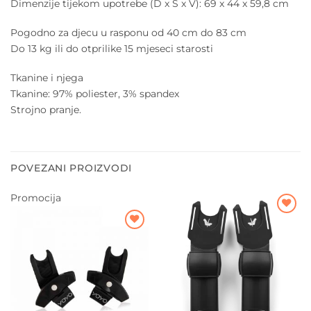
Dimenzije tijekom upotrebe (D x Š x V): 69 x 44 x 59,8 cm
Pogodno za djecu u rasponu od 40 cm do 83 cm
Do 13 kg ili do otprilike 15 mjeseci starosti
Tkanine i njega
Tkanine: 97% poliester, 3% spandex
Strojno pranje.
POVEZANI PROIZVODI
Promocija
Dodajte
na listu
Dodajte
želja
na listu
želja