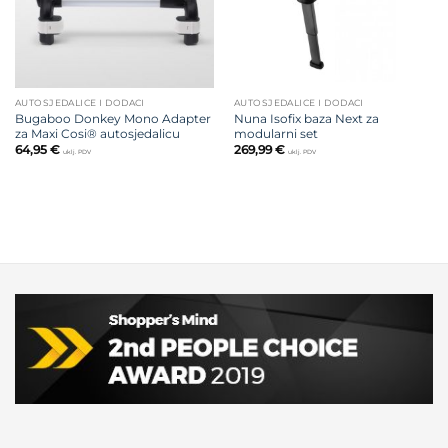
AUTOSJEDALICE I DODACI
AUTOSJEDALICE I DODACI
Bugaboo Donkey Mono Adapter
Nuna Isofix baza Next za
za Maxi Cosi® autosjedalicu
modularni set
64,95
€
269,99
€
uklj. PDV
uklj. PDV