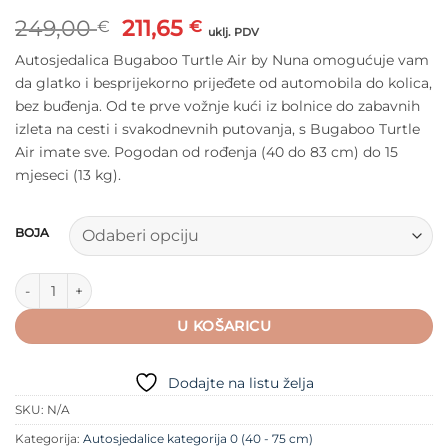
Izvorna
Trenutna
249,00
211,65
€
€
uklj. PDV
cijena
cijena
Autosjedalica Bugaboo Turtle Air by Nuna omogućuje vam
bila
je:
da glatko i besprijekorno prijeđete od automobila do kolica,
je:
211,65 €.
bez buđenja. Od te prve vožnje kući iz bolnice do zabavnih
249,00 €.
izleta na cesti i svakodnevnih putovanja, s Bugaboo Turtle
Air imate sve. Pogodan od rođenja (40 do 83 cm) do 15
mjeseci (13 kg).
BOJA
Autosjedalica Bugaboo Turtle Air by Nuna količina
U KOŠARICU
Dodajte na listu želja
SKU:
N/A
Kategorija:
Autosjedalice kategorija 0 (40 - 75 cm)