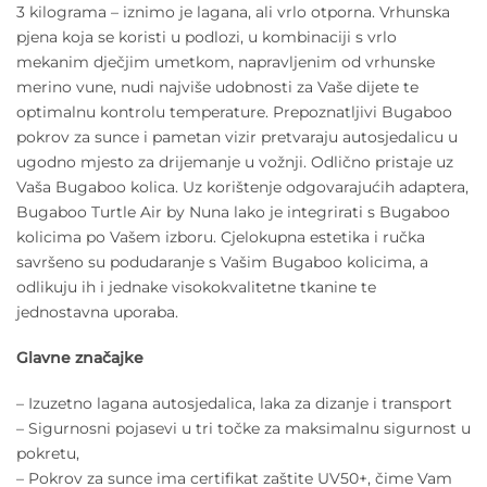
3 kilograma – iznimo je lagana, ali vrlo otporna. Vrhunska
pjena koja se koristi u podlozi, u kombinaciji s vrlo
mekanim dječjim umetkom, napravljenim od vrhunske
merino vune, nudi najviše udobnosti za Vaše dijete te
optimalnu kontrolu temperature. Prepoznatljivi Bugaboo
pokrov za sunce i pametan vizir pretvaraju autosjedalicu u
ugodno mjesto za drijemanje u vožnji. Odlično pristaje uz
Vaša Bugaboo kolica. Uz korištenje odgovarajućih adaptera,
Bugaboo Turtle Air by Nuna lako je integrirati s Bugaboo
kolicima po Vašem izboru. Cjelokupna estetika i ručka
savršeno su podudaranje s Vašim Bugaboo kolicima, a
odlikuju ih i jednake visokokvalitetne tkanine te
jednostavna uporaba.
Glavne značajke
– Izuzetno lagana autosjedalica, laka za dizanje i transport
– Sigurnosni pojasevi u tri točke za maksimalnu sigurnost u
pokretu,
– Pokrov za sunce ima certifikat zaštite UV50+, čime Vam