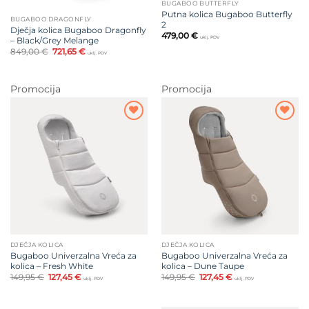
BUGABOO BUTTERFLY
Putna kolica Bugaboo Butterfly
BUGABOO DRAGONFLY
2
Dječja kolica Bugaboo Dragonfly
479,00
€
uklj. PDV
– Black/Grey Melange
Izvorna
Trenutna
849,00
€
721,65
€
uklj. PDV
cijena
cijena
bila
je:
je:
721,65 €.
849,00 €.
Promocija
Promocija
Dodajte
Dodajte
na listu
na listu
želja
želja
DJEČJA KOLICA
DJEČJA KOLICA
Bugaboo Univerzalna Vreća za
Bugaboo Univerzalna Vreća za
kolica – Fresh White
kolica – Dune Taupe
Izvorna
Trenutna
Izvorna
Trenutna
149,95
€
127,45
€
149,95
€
127,45
€
uklj. PDV
uklj. PDV
cijena
cijena
cijena
cijena
bila
je:
bila
je:
je:
127,45 €.
je:
127,45 €.