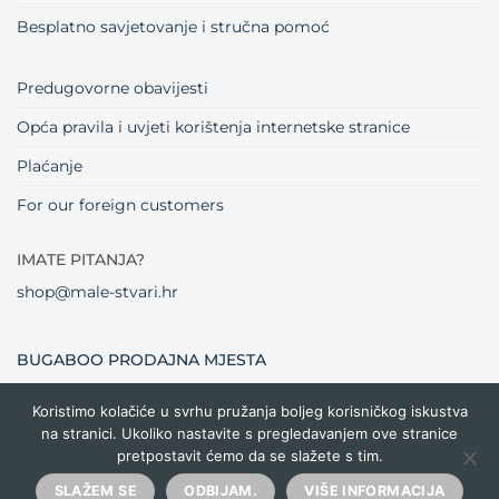
Besplatno savjetovanje i stručna pomoć
Predugovorne obavijesti
Opća pravila i uvjeti korištenja internetske stranice
Plaćanje
For our foreign customers
IMATE PITANJA?
shop@male-stvari.hr
BUGABOO PRODAJNA MJESTA
Koristimo kolačiće u svrhu pružanja boljeg korisničkog iskustva
na stranici. Ukoliko nastavite s pregledavanjem ove stranice
Visa
MasterCard
Maestro
Dinners
Credit
Cash
Bank
pretpostavit ćemo da se slažete s tim.
Club
Card
On
Trans
Delivery
Copyright 2026 ©
Male stvari
SLAŽEM SE
ODBIJAM.
VIŠE INFORMACIJA