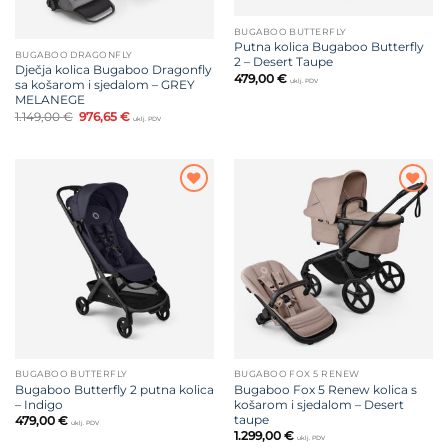
BUGABOO BUTTERFLY
Putna kolica Bugaboo Butterfly
BUGABOO DRAGONFLY
2 – Desert Taupe
Dječja kolica Bugaboo Dragonfly
479,00
€
uklj. PDV
sa košarom i sjedalom – GREY
MELANEGE
Izvorna
Trenutna
1.149,00
€
976,65
€
uklj. PDV
cijena
cijena
bila
je:
je:
976,65 €.
1.149,00 €.
Dodajte
Dodajte
na listu
na listu
želja
želja
BUGABOO BUTTERFLY
BUGABOO FOX 5 RENEW
Bugaboo Butterfly 2 putna kolica
Bugaboo Fox 5 Renew kolica s
– Indigo
košarom i sjedalom – Desert
taupe
479,00
€
uklj. PDV
1.299,00
€
uklj. PDV