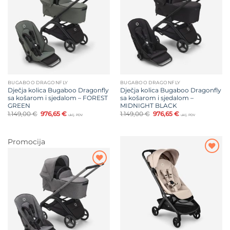
na listu
na listu
želja
želja
BUGABOO DRAGONFLY
BUGABOO DRAGONFLY
Dječja kolica Bugaboo Dragonfly
Dječja kolica Bugaboo Dragonfly
sa košarom i sjedalom – FOREST
sa košarom i sjedalom –
GREEN
MIDNIGHT BLACK
Izvorna
Trenutna
Izvorna
Trenutna
1.149,00
€
976,65
€
1.149,00
€
976,65
€
uklj. PDV
uklj. PDV
cijena
cijena
cijena
cijena
bila
je:
bila
je:
je:
976,65 €.
je:
976,65 €.
1.149,00 €.
1.149,00 €.
Promocija
Dodajte
na listu
Dodajte
želja
na listu
želja