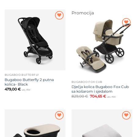
Promocija
Dodajte
na listu
Dodajte
želja
na listu
želja
BUGABOO BUTTERFLY
Bugaboo Butterfly 2 putna
BUGABOO FOX CUB
kolica- Black
Dječja kolica Bugaboo Fox Cub
479,00
€
uklj. PDV
sa košarom i sjedalom
Izvorna
Trenutna
829,00
€
704,65
€
uklj. PDV
cijena
cijena
bila
je:
je:
704,65 €.
829,00 €.
Dodajte
Dodajte
na listu
na listu
želja
želja