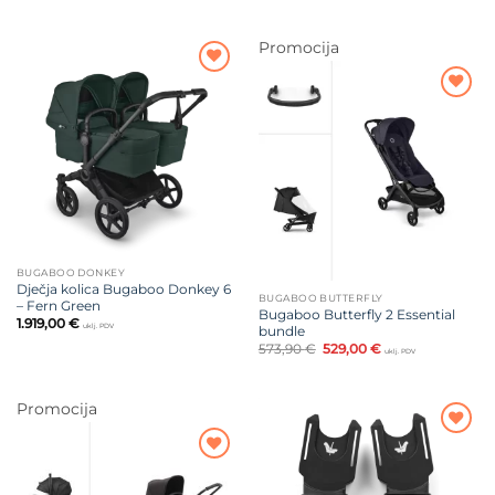
Promocija
Dodajte
na listu
Dodajte
želja
na listu
želja
BUGABOO DONKEY
Dječja kolica Bugaboo Donkey 6
BUGABOO BUTTERFLY
– Fern Green
Bugaboo Butterfly 2 Essential
1.919,00
€
uklj. PDV
bundle
Izvorna
Trenutna
573,90
€
529,00
€
uklj. PDV
cijena
cijena
bila
je:
je:
529,00 €.
573,90 €.
Promocija
Dodajte
na listu
Dodajte
želja
na listu