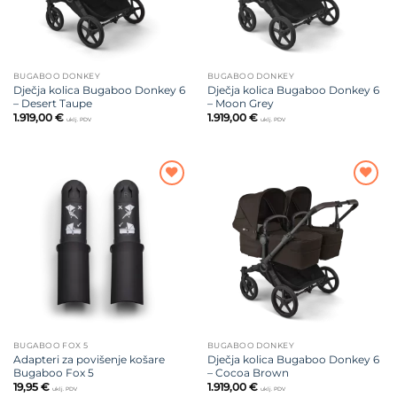
BUGABOO DONKEY
BUGABOO DONKEY
Dječja kolica Bugaboo Donkey 6
Dječja kolica Bugaboo Donkey 6
– Desert Taupe
– Moon Grey
1.919,00
€
1.919,00
€
uklj. PDV
uklj. PDV
Dodajte
Dodajte
na listu
na listu
želja
želja
BUGABOO FOX 5
BUGABOO DONKEY
Adapteri za povišenje košare
Dječja kolica Bugaboo Donkey 6
Bugaboo Fox 5
– Cocoa Brown
19,95
€
1.919,00
€
uklj. PDV
uklj. PDV