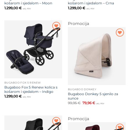
košarom i sjedalom – Moon
košarom i sjedalom – Crna
1.299,00
€
1.299,00
€
uklj. PDV
uklj. PDV
Promocija
Dodajte
na listu
Dodajte
želja
na listu
želja
BUGABOO FOX 5 RENEW
Bugaboo Fox 5 Renew kolica s
BUGABOO DONKEY
košarom i sjedalom – Indigo
Bugaboo Donkey 5 sjenilo za
1.299,00
€
uklj. PDV
sunce
Izvorna
Trenutna
99,95
€
79,96
€
uklj. PDV
cijena
cijena
bila
je:
je:
79,96 €.
99,95 €.
Promocija
Dodajte