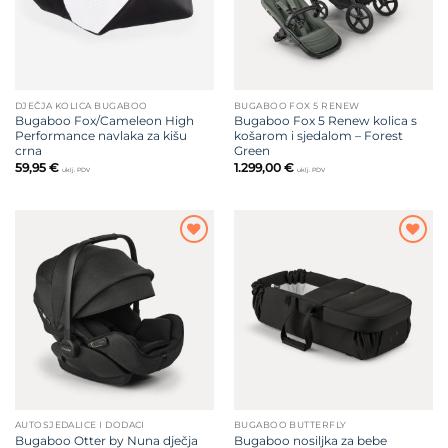
DJEČJA KOLICA BUGABOO
BUGABOO FOX 5 RENEW
Bugaboo Fox/Cameleon High
Bugaboo Fox 5 Renew kolica s
Performance navlaka za kišu
košarom i sjedalom – Forest
crna
Green
59,95
€
1.299,00
€
uklj. PDV
uklj. PDV
Dodajte
Dodajte
na listu
na listu
želja
želja
AUTOSJEDALICE I DODACI
BUGABOO BUTTERFLY
Bugaboo Otter by Nuna dječja
Bugaboo nosiljka za bebe