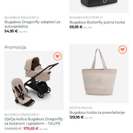
BUGABOO DRAGONFLY
BUGABOO BUTTERFLY
Bugaboo Dragonfly adapteri za
Bugaboo Butterfly putna torba
autosjedalice
59,95
€
uklj. PDV
54,95
€
uklj. PDV
Promocija
Dodajte
na listu
Dodajte
želja
na listu
želja
DJEČJA KOLICA
Bugaboo torba za presvlačenje
BUGABOO DRAGONFLY
129,95
€
Dječja kolica Bugaboo Dragonfly
uklj. PDV
sa košarom i sjedalom – TAUPE
Izvorna
Trenutna
1.149,00
€
976,65
€
uklj. PDV
cijena
cijena