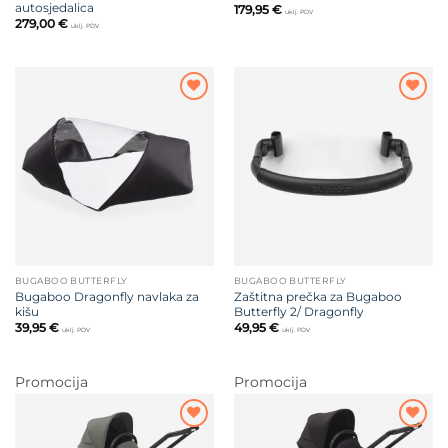
autosjedalica
179,95
€
uklj. PDV
279,00
€
uklj. PDV
Dodajte
Dodajte
na listu
na listu
želja
želja
BUGABOO BUTTERFLY
BUGABOO BUTTERFLY
Bugaboo Dragonfly navlaka za
Zaštitna prečka za Bugaboo
kišu
Butterfly 2/ Dragonfly
39,95
€
49,95
€
uklj. PDV
uklj. PDV
Promocija
Promocija
Dodajte
Dodajte