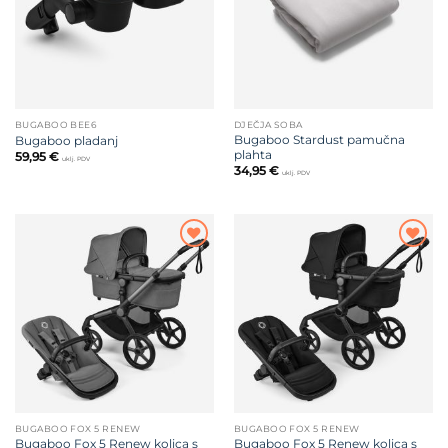
BUGABOO BEE6
DJEČJA SOBA
Bugaboo Stardust pamučna
Bugaboo pladanj
plahta
59,95
€
uklj. PDV
34,95
€
uklj. PDV
Dodajte
Dodajte
na listu
na listu
želja
želja
BUGABOO FOX 5 RENEW
BUGABOO FOX 5 RENEW
Bugaboo Fox 5 Renew kolica s
Bugaboo Fox 5 Renew kolica s