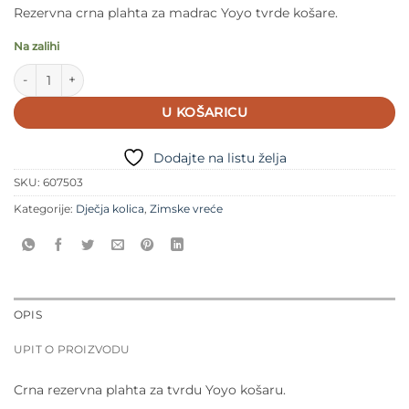
cijena
cijena
Rezervna crna plahta za madrac Yoyo tvrde košare.
bila
je:
je:
2,50 €.
Na zalihi
5,00 €.
Babyzen YOYO rezervna plahta za madrac tvrde košare količina
U KOŠARICU
Dodajte na listu želja
SKU:
607503
Kategorije:
Dječja kolica
,
Zimske vreće
OPIS
UPIT O PROIZVODU
Crna rezervna plahta za tvrdu Yoyo košaru.