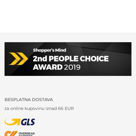
cijena
cijena
bila
je:
je:
90,00 €.
120,00 €.
BESPLATNA DOSTAVA
za online kupovinu iznad 66 EUR