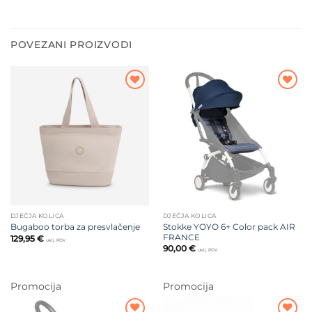
POVEZANI PROIZVODI
Dodajte
Dodajte
na listu
na listu
želja
želja
DJEČJA KOLICA
DJEČJA KOLICA
Stokke YOYO 6+ Color pack AIR
Bugaboo torba za presvlačenje
FRANCE
129,95
€
uklj. PDV
90,00
€
uklj. PDV
Promocija
Promocija