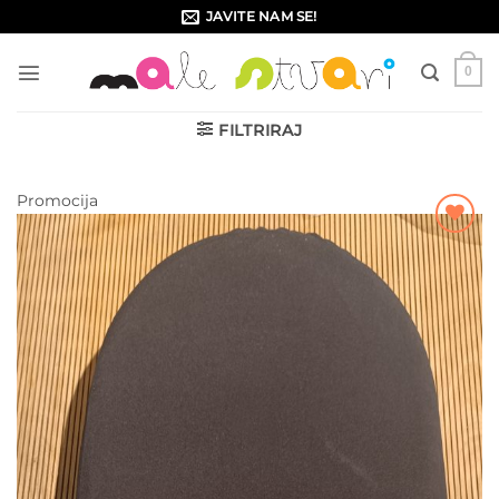
Skip
JAVITE NAM SE!
to
content
0
FILTRIRAJ
Promocija
Dodajte
na listu
želja