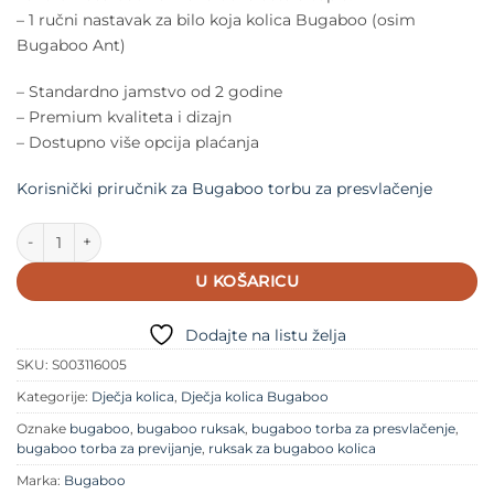
– 1 ručni nastavak za bilo koja kolica Bugaboo (osim
Bugaboo Ant)
– Standardno jamstvo od 2 godine
– Premium kvaliteta i dizajn
– Dostupno više opcija plaćanja
Korisnički priručnik za Bugaboo torbu za presvlačenje
Bugaboo torba za presvlačenje količina
U KOŠARICU
Dodajte na listu želja
SKU:
S003116005
Kategorije:
Dječja kolica
,
Dječja kolica Bugaboo
Oznake
bugaboo
,
bugaboo ruksak
,
bugaboo torba za presvlačenje
,
bugaboo torba za previjanje
,
ruksak za bugaboo kolica
Marka:
Bugaboo