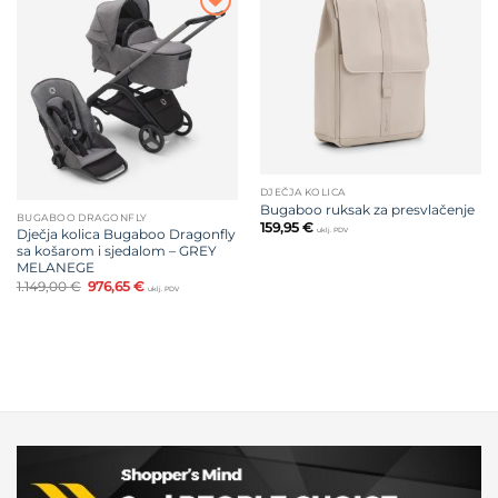
Dodajte
na listu
Dodajte
želja
na listu
želja
DJEČJA KOLICA
Bugaboo ruksak za presvlačenje
BUGABOO DRAGONFLY
159,95
€
Dječja kolica Bugaboo Dragonfly
uklj. PDV
sa košarom i sjedalom – GREY
MELANEGE
Izvorna
Trenutna
1.149,00
€
976,65
€
uklj. PDV
cijena
cijena
bila
je:
je:
976,65 €.
1.149,00 €.