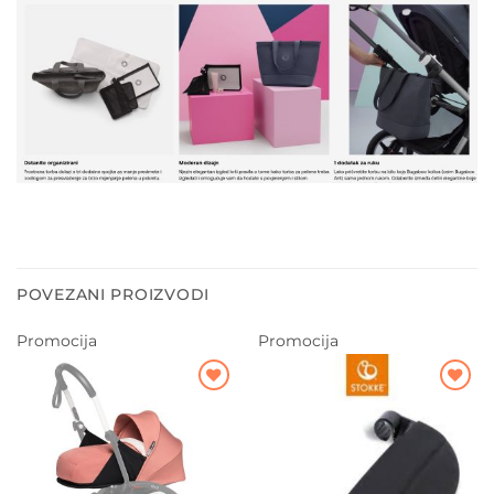
POVEZANI PROIZVODI
Promocija
Promocija
Dodajte
Dodajte
na listu
na listu
želja
želja