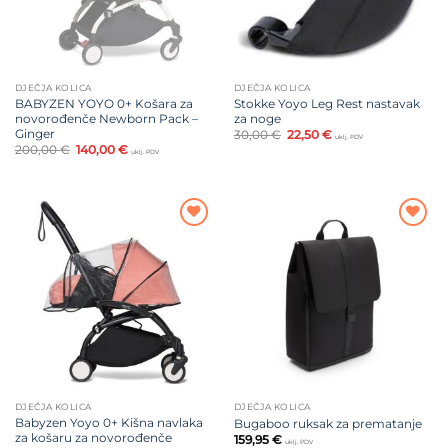
DJEČJA KOLICA
DJEČJA KOLICA
BABYZEN YOYO 0+ Košara za
Stokke Yoyo Leg Rest nastavak
novorođenče Newborn Pack –
za noge
Ginger
Izvorna
Trenutna
30,00
€
22,50
€
uklj. PDV
cijena
cijena
Izvorna
Trenutna
200,00
€
140,00
€
uklj. PDV
bila
je:
cijena
cijena
je:
22,50 €.
bila
je:
30,00 €.
je:
140,00 €.
200,00 €.
Dodajte
Dodajte
na listu
na listu
želja
želja
DJEČJA KOLICA
DJEČJA KOLICA
Babyzen Yoyo 0+ Kišna navlaka
Bugaboo ruksak za prematanje
za košaru za novorođenče
159,95
€
uklj. PDV