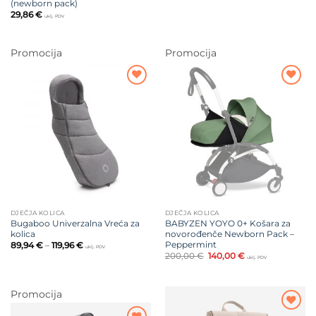
(newborn pack)
29,86
€
uklj. PDV
Promocija
Promocija
Dodajte
Dodajte
na listu
na listu
želja
želja
DJEČJA KOLICA
DJEČJA KOLICA
Bugaboo Univerzalna Vreća za
BABYZEN YOYO 0+ Košara za
kolica
novorođenče Newborn Pack –
Peppermint
Raspon
89,94
€
–
119,96
€
uklj. PDV
cijena:
Izvorna
Trenutna
200,00
€
140,00
€
uklj. PDV
od
cijena
cijena
89,94 €
bila
je:
do
je:
140,00 €.
119,96 €
200,00 €.
Promocija