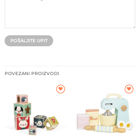
POVEZANI PROIZVODI
Dodajte
Dodajte
na listu
na listu
želja
želja