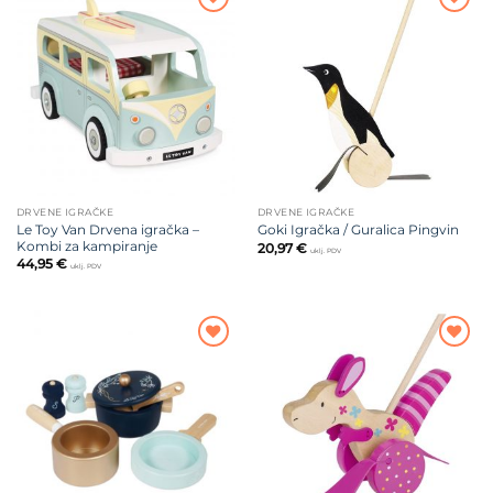
Dodajte
Dodajte
na listu
na listu
želja
želja
DRVENE IGRAČKE
DRVENE IGRAČKE
Le Toy Van Drvena igračka –
Goki Igračka / Guralica Pingvin
Kombi za kampiranje
20,97
€
uklj. PDV
44,95
€
uklj. PDV
Dodajte
Dodajte
na listu
na listu
želja
želja