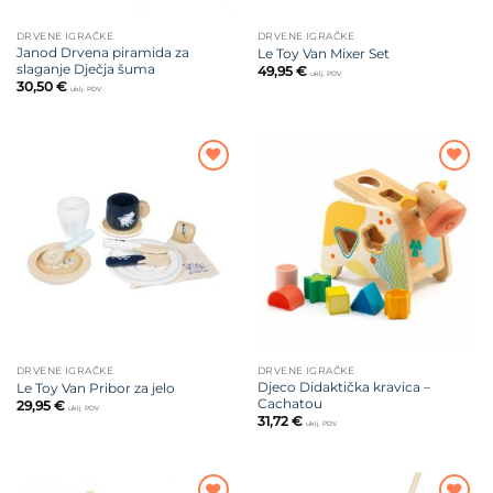
DRVENE IGRAČKE
DRVENE IGRAČKE
Janod Drvena piramida za
Le Toy Van Mixer Set
slaganje Dječja šuma
49,95
€
uklj. PDV
30,50
€
uklj. PDV
Dodajte
Dodajte
na listu
na listu
želja
želja
DRVENE IGRAČKE
DRVENE IGRAČKE
Djeco Didaktička kravica –
Le Toy Van Pribor za jelo
Cachatou
29,95
€
uklj. PDV
31,72
€
uklj. PDV