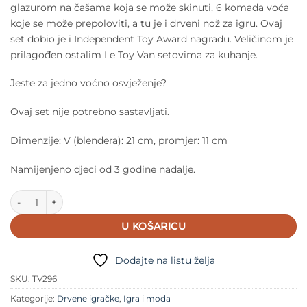
glazurom na čašama koja se može skinuti, 6 komada voća
koje se može prepoloviti, a tu je i drveni nož za igru. Ovaj
set dobio je i Independent Toy Award nagradu. Veličinom je
prilagođen ostalim Le Toy Van setovima za kuhanje.
Jeste za jedno voćno osvježenje?
Ovaj set nije potrebno sastavljati.
Dimenzije: V (blendera): 21 cm, promjer: 11 cm
Namijenjeno djeci od 3 godine nadalje.
Le Toy Van Blender set količina
U KOŠARICU
Dodajte na listu želja
SKU:
TV296
Kategorije:
Drvene igračke
,
Igra i moda