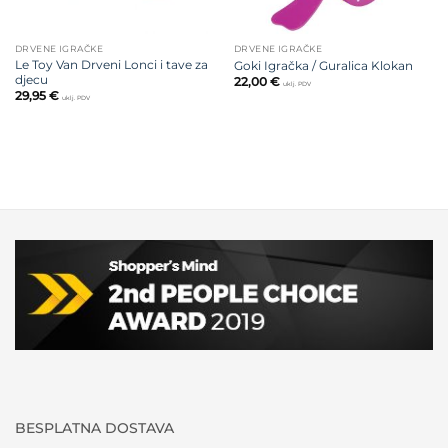
DRVENE IGRAČKE
DRVENE IGRAČKE
Le Toy Van Drveni Lonci i tave za
Goki Igračka / Guralica Klokan
djecu
22,00
€
uklj. PDV
29,95
€
uklj. PDV
BESPLATNA DOSTAVA