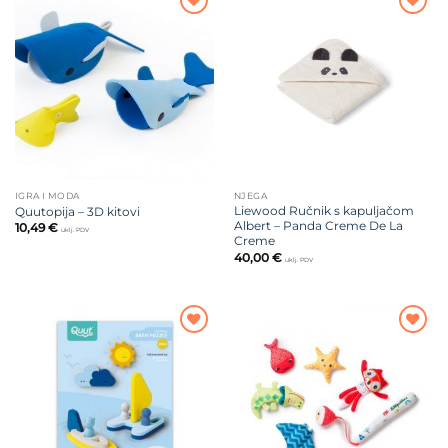
Dodajte
Dodajte
na listu
na listu
želja
želja
IGRA I MODA
NJEGA
Liewood Ručnik s kapuljačom
Quutopija – 3D kitovi
Albert – Panda Creme De La
10,49
€
uklj. PDV
Creme
40,00
€
uklj. PDV
Dodajte
Dodajte
na listu
na listu
želja
želja