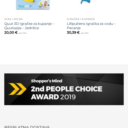
IGRA I MODA
IGRAČKE I KUPANJE
Quut 3D Igračke za kupanje –
Lilliputiens Igračka za vodu –
Quutopija – Jedrilice
Pecanje
20,00
€
30,39
€
uklj. PDV
uklj. PDV
BESPLATNA DOSTAVA