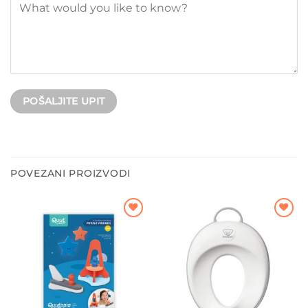
POVEZANI PROIZVODI
Dodajte
Dodajte
na listu
na listu
želja
želja