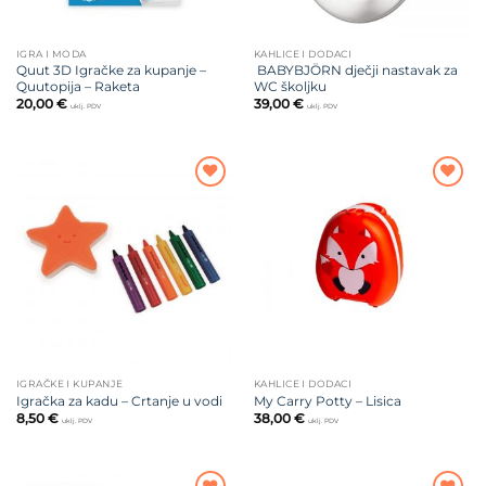
IGRA I MODA
KAHLICE I DODACI
Quut 3D Igračke za kupanje –
BABYBJÖRN dječji nastavak za
Quutopija – Raketa
WC školjku
20,00
€
39,00
€
uklj. PDV
uklj. PDV
Dodajte
Dodajte
na listu
na listu
želja
želja
IGRAČKE I KUPANJE
KAHLICE I DODACI
Igračka za kadu – Crtanje u vodi
My Carry Potty – Lisica
8,50
€
38,00
€
uklj. PDV
uklj. PDV