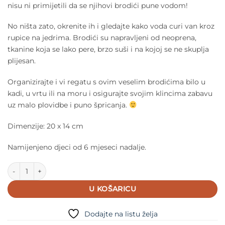
nisu ni primijetili da se njihovi brodići pune vodom!
No ništa zato, okrenite ih i gledajte kako voda curi van kroz
rupice na jedrima. Brodići su napravljeni od neoprena,
tkanine koja se lako pere, brzo suši i na kojoj se ne skuplja
plijesan.
Organizirajte i vi regatu s ovim veselim brodićima bilo u
kadi, u vrtu ili na moru i osigurajte svojim klincima zabavu
uz malo plovidbe i puno špricanja.
Dimenzije: 20 x 14 cm
Namijenjeno djeci od 6 mjeseci nadalje.
Brodići za vodu - 3 kom Đungla količina
U KOŠARICU
Dodajte na listu želja