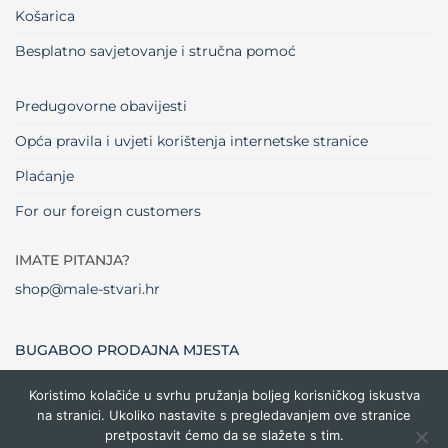
Košarica
Besplatno savjetovanje i stručna pomoć
Predugovorne obavijesti
Opća pravila i uvjeti korištenja internetske stranice
Plaćanje
For our foreign customers
IMATE PITANJA?
shop@male-stvari.hr
BUGABOO PRODAJNA MJESTA
Koristimo kolačiće u svrhu pružanja boljeg korisničkog iskustva
na stranici. Ukoliko nastavite s pregledavanjem ove stranice
Visa
MasterCard
Maestro
Dinners
Credit
Cash
Bank
pretpostavit ćemo da se slažete s tim.
Club
Card
On
Trans