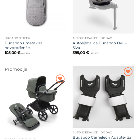
BUGABOO BEE6
AUTOSJEDALICE I DODACI
Bugaboo umetak za
Autosjedalica Bugaboo Owl –
novorođenče
Siva
105,00
€
399,00
€
uklj. PDV
uklj. PDV
Promocija
Dodajte
na listu
Dodajte
želja
na listu
želja
AUTOSJEDALICE I DODACI
Bugaboo Cameleon Adapter za