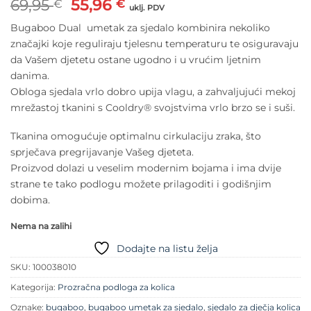
Izvorna
Trenutna
69,95
55,96
€
€
uklj. PDV
cijena
cijena
Bugaboo Dual umetak za sjedalo kombinira nekoliko
bila
je:
značajki koje reguliraju tjelesnu temperaturu te osiguravaju
je:
55,96 €.
da Vašem djetetu ostane ugodno i u vrućim ljetnim
69,95 €.
danima.
Obloga sjedala vrlo dobro upija vlagu, a zahvaljujući mekoj
mrežastoj tkanini s Cooldry® svojstvima vrlo brzo se i suši.
Tkanina omogućuje optimalnu cirkulaciju zraka, što
sprječava pregrijavanje Vašeg djeteta.
Proizvod dolazi u veselim modernim bojama i ima dvije
strane te tako podlogu možete prilagoditi i godišnjim
dobima.
Nema na zalihi
Dodajte na listu želja
SKU:
100038010
Kategorija:
Prozračna podloga za kolica
Oznake:
bugaboo
,
bugaboo umetak za sjedalo
,
sjedalo za dječja kolica