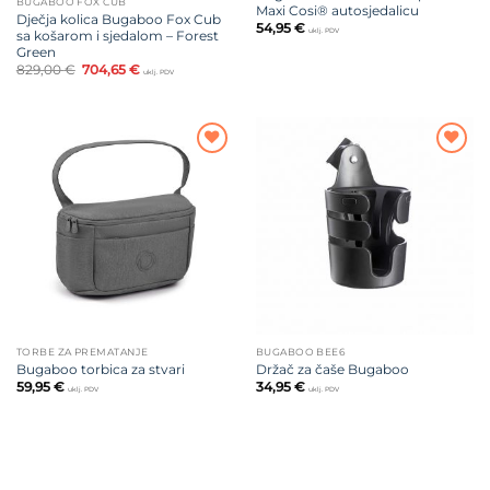
BUGABOO FOX CUB
Maxi Cosi® autosjedalicu
Dječja kolica Bugaboo Fox Cub
54,95
€
uklj. PDV
sa košarom i sjedalom – Forest
Green
Izvorna
Trenutna
829,00
€
704,65
€
uklj. PDV
cijena
cijena
bila
je:
je:
704,65 €.
829,00 €.
Dodajte
Dodajte
na listu
na listu
želja
želja
TORBE ZA PREMATANJE
BUGABOO BEE6
Bugaboo torbica za stvari
Držač za čaše Bugaboo
59,95
€
34,95
€
uklj. PDV
uklj. PDV