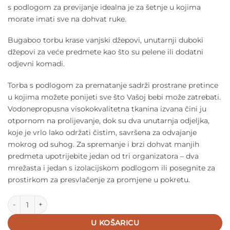
s podlogom za previjanje idealna je za šetnje u kojima
morate imati sve na dohvat ruke.
Bugaboo torbu krase vanjski džepovi, unutarnji duboki
džepovi za veće predmete kao što su pelene ili dodatni
odjevni komadi.
Torba s podlogom za prematanje sadrži prostrane pretince
u kojima možete ponijeti sve što Vašoj bebi može zatrebati.
Vodonepropusna visokokvalitetna tkanina izvana čini ju
otpornom na prolijevanje, dok su dva unutarnja odjeljka,
koje je vrlo lako održati čistim, savršena za odvajanje
mokrog od suhog. Za spremanje i brzi dohvat manjih
predmeta upotrijebite jedan od tri organizatora – dva
mrežasta i jedan s izolacijskom podlogom ili posegnite za
prostirkom za presvlačenje za promjene u pokretu.
Bugaboo Torba s podlogom za prematanje - Grey Melange količi
U KOŠARICU