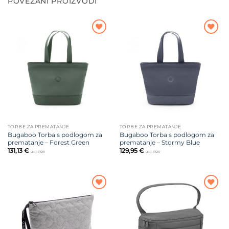
POVEZANI PROIZVODI
Dodajte
Dodajte
na listu
na listu
želja
želja
TORBE ZA PREMATANJE
TORBE ZA PREMATANJE
Bugaboo Torba s podlogom za
Bugaboo Torba s podlogom za
prematanje – Forest Green
prematanje – Stormy Blue
131,13
€
129,95
€
uklj. PDV
uklj. PDV
Dodajte
Dodajte
na listu
na listu
želja
želja