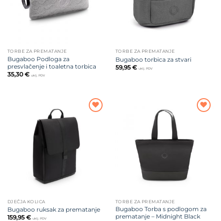
TORBE ZA PREMATANJE
TORBE ZA PREMATANJE
Bugaboo Podloga za
Bugaboo torbica za stvari
presvlačenje i toaletna torbica
59,95
€
uklj. PDV
35,30
€
uklj. PDV
Dodajte
Dodajte
na listu
na listu
želja
želja
DJEČJA KOLICA
TORBE ZA PREMATANJE
Bugaboo Torba s podlogom za
Bugaboo ruksak za prematanje
prematanje – Midnight Black
159,95
€
uklj. PDV