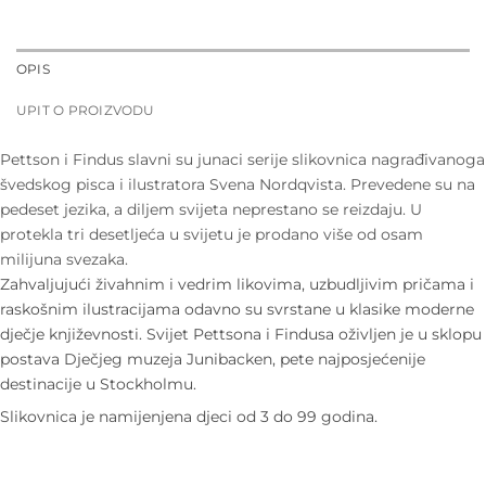
OPIS
UPIT O PROIZVODU
Pettson i Findus slavni su junaci serije slikovnica nagrađivanoga
švedskog pisca i ilustratora Svena Nordqvista. Prevedene su na
pedeset jezika, a diljem svijeta neprestano se reizdaju. U
protekla tri desetljeća u svijetu je prodano više od osam
milijuna svezaka.
Zahvaljujući živahnim i vedrim likovima, uzbudljivim pričama i
raskošnim ilustracijama odavno su svrstane u klasike moderne
dječje književnosti. Svijet Pettsona i Findusa oživljen je u sklopu
postava Dječjeg muzeja Junibacken, pete najposjećenije
destinacije u Stockholmu.
Slikovnica je namijenjena djeci od 3 do 99 godina.