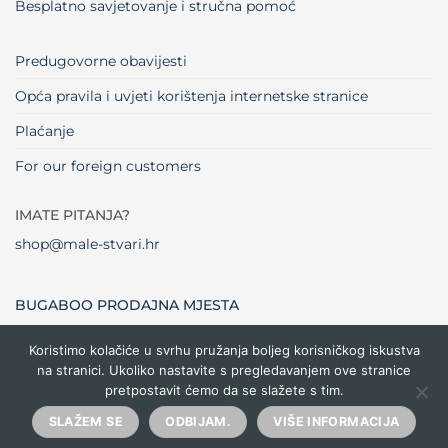
Besplatno savjetovanje i stručna pomoć
Predugovorne obavijesti
Opća pravila i uvjeti korištenja internetske stranice
Plaćanje
For our foreign customers
IMATE PITANJA?
shop@male-stvari.hr
BUGABOO PRODAJNA MJESTA
Koristimo kolačiće u svrhu pružanja boljeg korisničkog iskustva
na stranici. Ukoliko nastavite s pregledavanjem ove stranice
Visa
MasterCard
Maestro
Dinners
Credit
Cash
Bank
pretpostavit ćemo da se slažete s tim.
Club
Card
On
Trans
Delivery
Copyright 2026 ©
Male stvari
SLAŽEM SE
ODBIJAM.
VIŠE INFORMACIJA