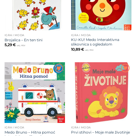
IGRA I MODA
IGRA I MODA
KU-KU! Medo Interaktivna
Brojalica – En ten tini
slikovnica s ogledalom
5,29
€
uklj. PDV
10,89
€
uklj. PDV
Dodajte
Dodajte
na listu
na listu
želja
želja
IGRA I MODA
IGRA I MODA
Medo Bruno – Hitna pomoć
Prvi stihovi – Moje male životinje