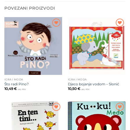
POVEZANI PROIZVODI
Dodajte
Dodajte
na listu
na listu
želja
želja
IGRA I MODA
IGRA I MODA
Što radi Pino?
Djeco bojanje vodom – Slonić
10,49
€
10,50
€
uklj. PDV
uklj. PDV
Dodajte
Dodajte
na listu
na listu
želja
želja