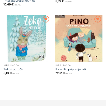
Interaktivna slikovnica
5,97
€
uklj. PDV
10,49
€
uklj. PDV
Dodajte
Dodajte
na listu
na listu
želja
želja
IGRA I MODA
IGRA I MODA
Zeko i potočić
Pino Uči pripovijedati
5,18
€
17,92
€
uklj. PDV
uklj. PDV