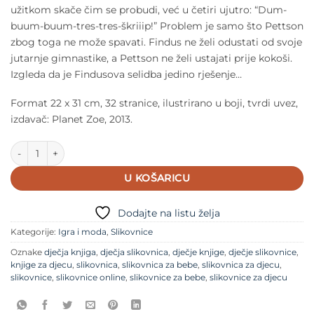
užitkom skače čim se probudi, već u četiri ujutro: “Dum-
buum-buum-tres-tres-škriiip!” Problem je samo što Pettson
zbog toga ne može spavati. Findus ne želi odustati od svoje
jutarnje gimnastike, a Pettson ne želi ustajati prije kokoši.
Izgleda da je Findusova selidba jedino rješenje…
Format 22 x 31 cm, 32 stranice, ilustrirano u boji, tvrdi uvez,
izdavač: Planet Zoe, 2013.
Dječja slikovnica - Findus se seli (serija Pettson i Findus) količina
U KOŠARICU
Dodajte na listu želja
Kategorije:
Igra i moda
,
Slikovnice
Oznake
dječja knjiga
,
dječja slikovnica
,
dječje knjige
,
dječje slikovnice
,
knjige za djecu
,
slikovnica
,
slikovnica za bebe
,
slikovnica za djecu
,
slikovnice
,
slikovnice online
,
slikovnice za bebe
,
slikovnice za djecu