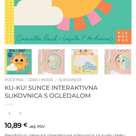
POČETNA
/
IGRA I MODA
/
SLIKOVNICE
KU-KU! SUNCE INTERAKTIVNA
SLIKOVNICA S OGLEDALOM
10,89
€
uklj. PDV
Neodoljivo zabavna interaktivna slikovnica za svaku bebu