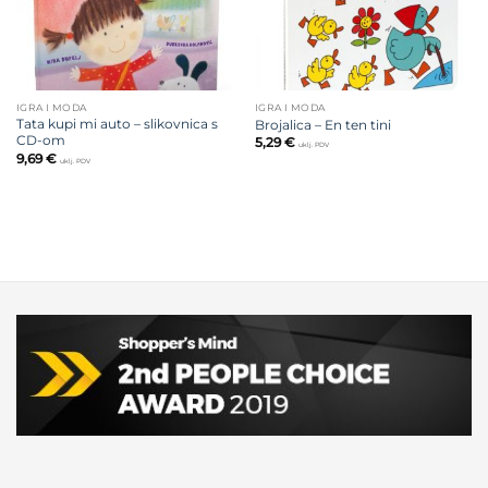
IGRA I MODA
IGRA I MODA
Tata kupi mi auto – slikovnica s
Brojalica – En ten tini
CD-om
5,29
€
uklj. PDV
9,69
€
uklj. PDV