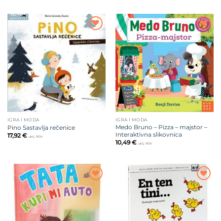
Dodajte
Dodajte
na listu
na listu
želja
želja
IGRA I MODA
IGRA I MODA
Medo Bruno – Pizza – majstor –
Pino Sastavlja rečenice
Interaktivna slikovnica
17,92
€
uklj. PDV
10,49
€
uklj. PDV
Dodajte
Dodajte
na listu
na listu
želja
želja