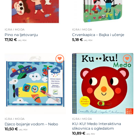
IGRA I MODA
IGRA I MODA
Pino na ljetovanju
Crvenkapica – Bajka i učenje
17,92
€
5,18
€
uklj. PDV
uklj. PDV
Dodajte
Dodajte
na listu
na listu
želja
želja
IGRA I MODA
IGRA I MODA
KU-KU! Medo Interaktivna
Djeco bojanje vodom – Nebo
slikovnica s ogledalom
10,50
€
uklj. PDV
10,89
€
uklj. PDV