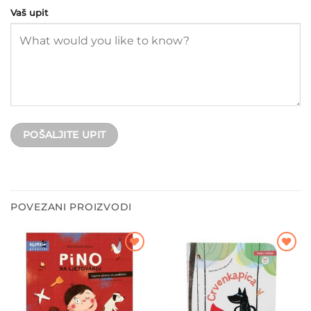
Vaš upit
POVEZANI PROIZVODI
Dodajte
Dodajte
na listu
na listu
želja
želja