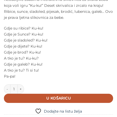
koja voli igru “Ku-ku!” Deset skrivalica i zrcalo na kraju!
Ribice, sunce, sladoled, pijesak, brodić, lubenica, galeb… Ovo
je prava ljetna slikovnica za bebe.
Gdje su ribice? Ku-ku!
Gdje je Sunce? Ku-ku!
Gdje je sladoled? Ku-ku!
Gdje je dijete? Ku-ku!
Gdje je brod? Ku-ku!
A tko je tu? Ku-ku?
Gdje je galeb? Ku-ku!
A tko je tu? Ti si tu!
Pa-pa!
KU-KU! Sunce Interaktivna slikovnica s ogledalom količina
U KOŠARICU
Dodajte na listu želja