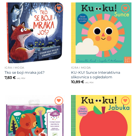
Dodajte
Dodajte
na listu
na listu
želja
želja
IGRA I MODA
IGRA I MODA
KU-KU! Sunce Interaktivna
Tko se boji mraka još?
slikovnica s ogledalom
7,83
€
uklj. PDV
10,89
€
uklj. PDV
Dodajte
Dodajte
na listu
na listu
želja
želja