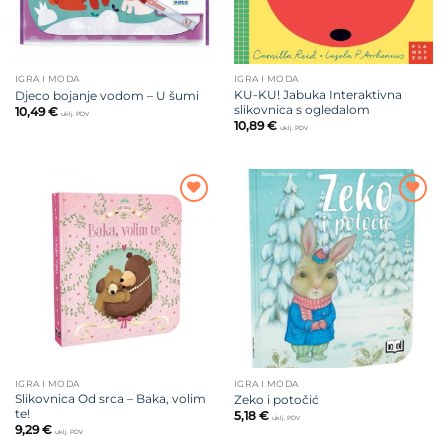
IGRA I MODA
IGRA I MODA
KU-KU! Jabuka Interaktivna
Djeco bojanje vodom – U šumi
slikovnica s ogledalom
10,49
€
uklj. PDV
10,89
€
uklj. PDV
Dodajte
Dodajte
na listu
na listu
želja
želja
IGRA I MODA
IGRA I MODA
Slikovnica Od srca – Baka, volim
Zeko i potočić
te!
5,18
€
uklj. PDV
9,29
€
uklj. PDV