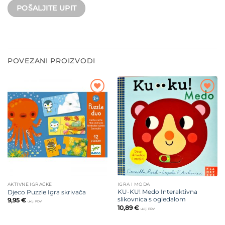
POVEZANI PROIZVODI
Dodajte
Dodajte
na listu
na listu
želja
želja
AKTIVNE IGRAČKE
IGRA I MODA
KU-KU! Medo Interaktivna
Djeco Puzzle Igra skrivača
slikovnica s ogledalom
9,95
€
uklj. PDV
10,89
€
uklj. PDV