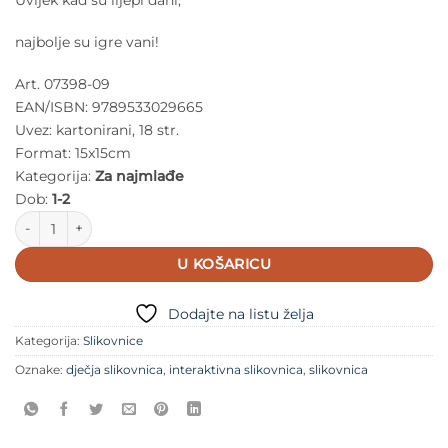
Uvijek kad su lijepi dani,
najbolje su igre vani!
Art. 07398-09
EAN/ISBN: 9789533029665
Uvez: kartonirani, 18 str.
Format: 15x15cm
Kategorija:
Za najmlađe
Dob:
1-2
Dječja slikovnica ZABAVA NA ZRAKU količina
U KOŠARICU
Dodajte na listu želja
Kategorija:
Slikovnice
Oznake:
dječja slikovnica
,
interaktivna slikovnica
,
slikovnica