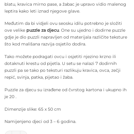
blatu, kravica mirno pase, a žabac je upravo vidio malenog
leptira kako leti iznad njegove glave.
Međutim da bi vidjeli ovu seosku idilu potrebno je složiti
ove velike
puzzle za djecu
. One su ujedno i dodirne puzzle
gdje je dio puzzli napravljen od materijala različite teksture
što kod mališana razvija osjetilo dodira.
Tako možete podragati ovcu i osjetiti njezino krzno ili
dotaknuti krestu od pijetla. U setu se nalazi 7 dodirnih
puzzli pa se tako po teksturi razlikuju kravica, ovca, zečji
repić, svinja, patka, pijetao i žaba.
Puzzle za djecu su izrađene od čvrstog kartona i ukupno ih
je 20 .
Dimenzije slike: 65 x 50 cm
Namijenjeno djeci od 3 – 6 godina.
Janod Dodirne puzzle za djecu - Farma količina