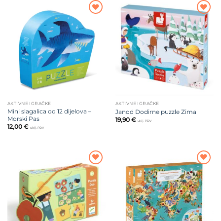
Dodajte
Dodajte
na listu
na listu
želja
želja
AKTIVNE IGRAČKE
AKTIVNE IGRAČKE
Mini slagalica od 12 dijelova –
Janod Dodirne puzzle Zima
Morski Pas
19,90
€
uklj. PDV
12,00
€
uklj. PDV
Dodajte
Dodajte
na listu
na listu
želja
želja