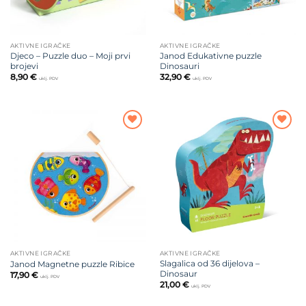
AKTIVNE IGRAČKE
AKTIVNE IGRAČKE
Djeco – Puzzle duo – Moji prvi
Janod Edukativne puzzle
brojevi
Dinosauri
8,90
€
32,90
€
uklj. PDV
uklj. PDV
Dodajte
Dodajte
na listu
na listu
želja
želja
AKTIVNE IGRAČKE
AKTIVNE IGRAČKE
Slagalica od 36 dijelova –
Janod Magnetne puzzle Ribice
Dinosaur
17,90
€
uklj. PDV
21,00
€
uklj. PDV