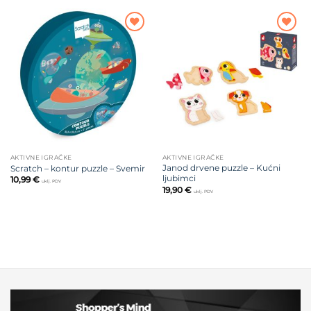
Dodajte
Dodajte
na listu
na listu
želja
želja
AKTIVNE IGRAČKE
AKTIVNE IGRAČKE
Janod drvene puzzle – Kućni
Scratch – kontur puzzle – Svemir
ljubimci
10,99
€
uklj. PDV
19,90
€
uklj. PDV