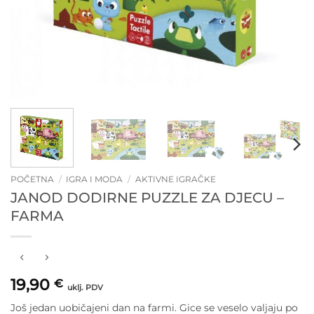
POČETNA
/
IGRA I MODA
/
AKTIVNE IGRAČKE
JANOD DODIRNE PUZZLE ZA DJECU –
FARMA
19,90
€
uklj. PDV
Još jedan uobičajeni dan na farmi. Gice se veselo valjaju po