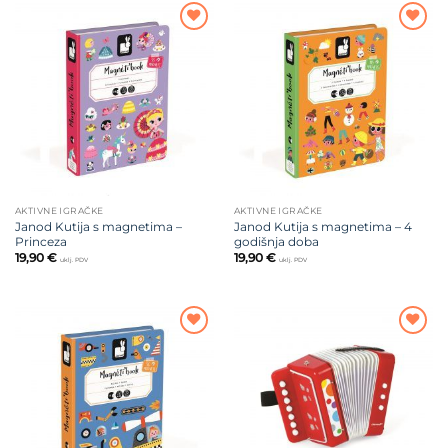
Dodajte
Dodajte
na listu
na listu
želja
želja
AKTIVNE IGRAČKE
AKTIVNE IGRAČKE
Janod Kutija s magnetima –
Janod Kutija s magnetima – 4
Princeza
godišnja doba
19,90
€
19,90
€
uklj. PDV
uklj. PDV
Dodajte
Dodajte
na listu
na listu
želja
želja