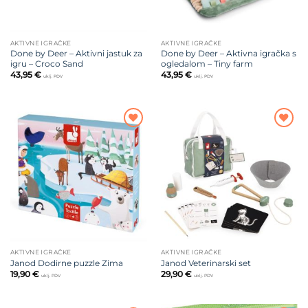
AKTIVNE IGRAČKE
AKTIVNE IGRAČKE
Done by Deer – Aktivni jastuk za
Done by Deer – Aktivna igračka s
igru – Croco Sand
ogledalom – Tiny farm
43,95
€
43,95
€
uklj. PDV
uklj. PDV
Dodajte
Dodajte
na listu
na listu
želja
želja
AKTIVNE IGRAČKE
AKTIVNE IGRAČKE
Janod Dodirne puzzle Zima
Janod Veterinarski set
19,90
€
29,90
€
uklj. PDV
uklj. PDV