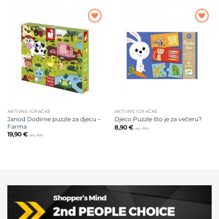
Dodajte
Dodajte
na listu
na listu
želja
želja
AKTIVNE IGRAČKE
AKTIVNE IGRAČKE
Janod Dodirne puzzle za djecu –
Djeco Puzzle što je za večeru?
Farma
8,90
€
uklj. PDV
19,90
€
uklj. PDV