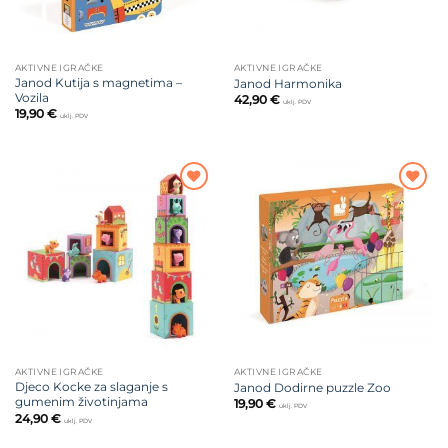
AKTIVNE IGRAČKE
AKTIVNE IGRAČKE
Janod Kutija s magnetima –
Janod Harmonika
Vozila
42,90
€
uklj. PDV
19,90
€
uklj. PDV
Dodajte
Dodajte
na listu
na listu
želja
želja
AKTIVNE IGRAČKE
AKTIVNE IGRAČKE
Djeco Kocke za slaganje s
Janod Dodirne puzzle Zoo
gumenim životinjama
19,90
€
uklj. PDV
24,90
€
uklj. PDV