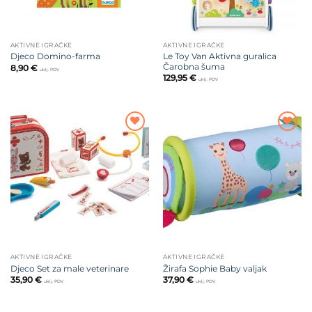
AKTIVNE IGRAČKE
AKTIVNE IGRAČKE
Le Toy Van Aktivna guralica
Djeco Domino-farma
Čarobna šuma
8,90
€
uklj. PDV
129,95
€
uklj. PDV
Dodajte
Dodajte
na listu
na listu
želja
želja
AKTIVNE IGRAČKE
AKTIVNE IGRAČKE
Djeco Set za male veterinare
Žirafa Sophie Baby valjak
35,90
€
37,90
€
uklj. PDV
uklj. PDV