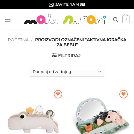
Skip
JAVITE NAM SE!
to
content
0
POČETNA
/
PROIZVODI OZNAČENI “AKTIVNA IGRAČKA
ZA BEBU”
FILTRIRAJ
Dodajte
Dodajte
na listu
na listu
želja
želja