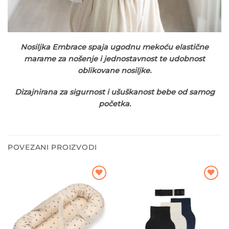
Nosiljka Embrace spaja ugodnu mekoću elastične
marame za nošenje i jednostavnost te udobnost
oblikovane nosiljke.
Dizajnirana za sigurnost i ušuškanost bebe od samog
početka.
POVEZANI PROIZVODI
Dodajte
Dodajte
na listu
na listu
želja
želja