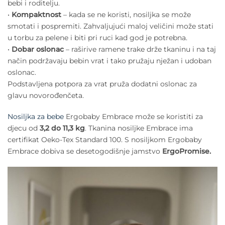
bebi i roditelju.
•
Kompaktnost
– kada se ne koristi, nosiljka se može
smotati i pospremiti. Zahvaljujući maloj veličini može stati
u torbu za pelene i biti pri ruci kad god je potrebna.
•
Dobar oslonac
– raširive ramene trake drže tkaninu i na taj
način podržavaju bebin vrat i tako pružaju nježan i udoban
oslonac.
Podstavljena potpora za vrat pruža dodatni oslonac za
glavu novorođenčeta.
Nosiljka za bebe
Ergobaby Embrace može se koristiti za
djecu od
3,2 do 11,3 kg
. Tkanina nosiljke Embrace ima
certifikat Oeko-Tex Standard 100. S nosiljkom Ergobaby
Embrace dobiva se desetogodišnje jamstvo
ErgoPromise.