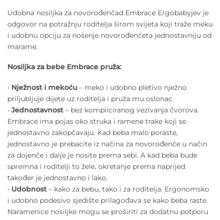
Udobna nosiljka za novorođenčad Embrace Ergobabyjev je
odgovor na potražnju roditelja širom svijeta koji traže meku
i udobnu opciju za nošenje novorođenčeta jednostavniju od
marame.
Nosiljka za bebe Embrace pruža:
•
Nježnost i mekoću
– meko i udobno pletivo nježno
priljubljuje dijete uz roditelja i pruža mu oslonac
•
Jednostavnost
– bez kompliciranog vezivanja čvorova.
Embrace ima pojas oko struka i ramene trake koji se
jednostavno zakopčavaju. Kad beba malo poraste,
jednostavno je prebacite iz načina za novorođenče u način
za dojenče i dalje je nosite prema sebi. A kad beba bude
spremna i roditelji to žele, okretanje prema naprijed
također je jednostavno i lako.
•
Udobnost
– kako za bebu, tako i za roditelja. Ergonomsko
i udobno podesivo sjedište prilagođava se kako beba raste.
Naramenice nosiljke mogu se proširiti za dodatnu potporu