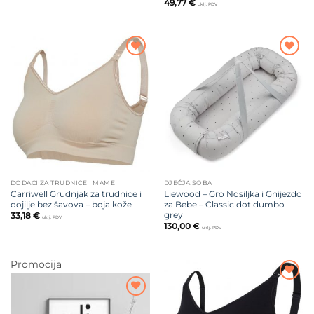
49,77
€
uklj. PDV
Dodajte
Dodajte
na listu
na listu
želja
želja
DODACI ZA TRUDNICE I MAME
DJEČJA SOBA
Carriwell Grudnjak za trudnice i
Liewood – Gro Nosiljka i Gnijezdo
dojilje bez šavova – boja kože
za Bebe – Classic dot dumbo
grey
33,18
€
uklj. PDV
130,00
€
uklj. PDV
Promocija
Dodajte
na listu
Dodajte
želja
na listu