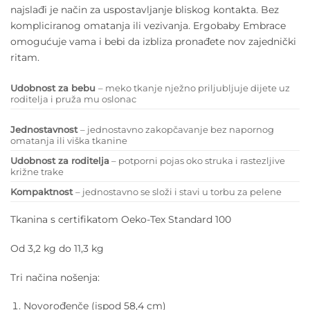
najslađi je način za uspostavljanje bliskog kontakta. Bez
kompliciranog omatanja ili vezivanja. Ergobaby Embrace
omogućuje vama i bebi da izbliza pronađete nov zajednički
ritam.
Udobnost za bebu
– meko tkanje nježno priljubljuje dijete uz
roditelja i pruža mu oslonac
Jednostavnost
– jednostavno zakopčavanje bez napornog
omatanja ili viška tkanine
Udobnost za roditelja
– potporni pojas oko struka i rastezljive
križne trake
Kompaktnost
– jednostavno se složi i stavi u torbu za pelene
Tkanina s certifikatom Oeko-Tex Standard 100
Od 3,2 kg do 11,3 kg
Tri načina nošenja:
Novorođenče (ispod 58,4 cm)