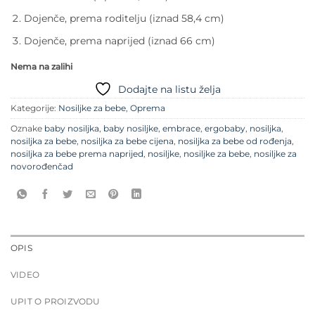
Dojenče, prema roditelju (iznad 58,4 cm)
Dojenče, prema naprijed (iznad 66 cm)
Nema na zalihi
Dodajte na listu želja
Kategorije:
Nosiljke za bebe
,
Oprema
Oznake
baby nosiljka
,
baby nosiljke
,
embrace
,
ergobaby
,
nosiljka
,
nosiljka za bebe
,
nosiljka za bebe cijena
,
nosiljka za bebe od rođenja
,
nosiljka za bebe prema naprijed
,
nosiljke
,
nosiljke za bebe
,
nosiljke za
novorođenčad
OPIS
VIDEO
UPIT O PROIZVODU