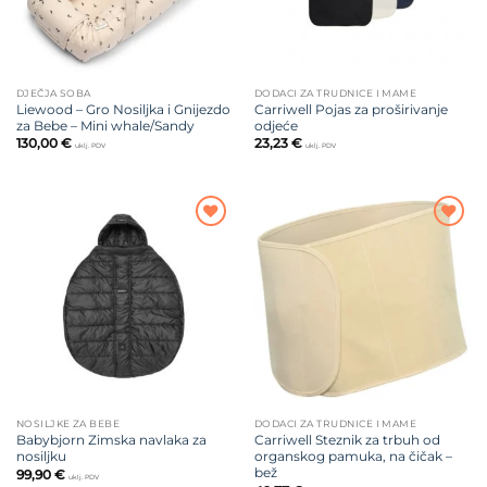
DJEČJA SOBA
DODACI ZA TRUDNICE I MAME
Liewood – Gro Nosiljka i Gnijezdo
Carriwell Pojas za proširivanje
za Bebe – Mini whale/Sandy
odjeće
130,00
€
23,23
€
uklj. PDV
uklj. PDV
Dodajte
Dodajte
na listu
na listu
želja
želja
NOSILJKE ZA BEBE
DODACI ZA TRUDNICE I MAME
Babybjorn Zimska navlaka za
Carriwell Steznik za trbuh od
nosiljku
organskog pamuka, na čičak –
bež
99,90
€
uklj. PDV