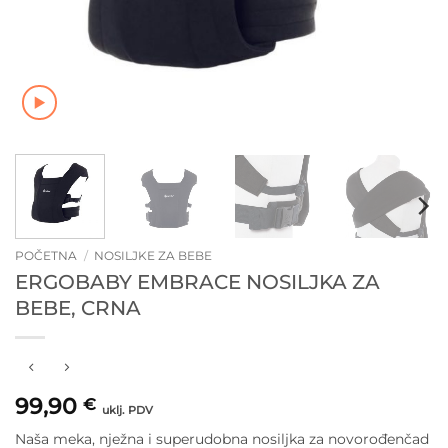
POČETNA
/
NOSILJKE ZA BEBE
ERGOBABY EMBRACE NOSILJKA ZA
BEBE, CRNA
99,90
€
uklj. PDV
Naša meka, nježna i superudobna nosiljka za novorođenčad