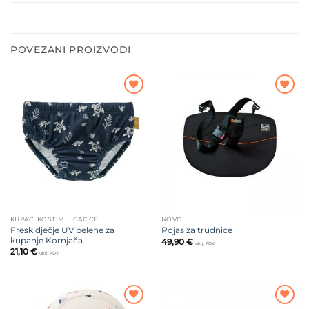
POVEZANI PROIZVODI
Dodajte
Dodajte
na listu
na listu
želja
želja
KUPAĆI KOSTIMI I GAĆICE
NOVO
Fresk dječje UV pelene za
Pojas za trudnice
kupanje Kornjača
49,90
€
uklj. PDV
21,10
€
uklj. PDV