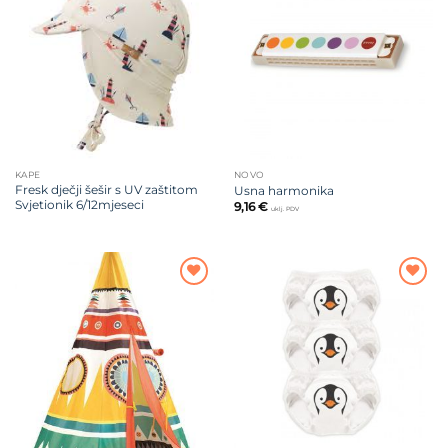
Dodajte
Dodajte
na listu
na listu
želja
želja
KAPE
NOVO
Fresk dječji šešir s UV zaštitom
Usna harmonika
Svjetionik 6/12mjeseci
9,16
€
uklj. PDV
Dodajte
Dodajte
na listu
na listu
želja
želja