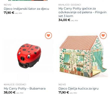
NOVO
KAHLICE I DODACI
My Carry Potty gaćice za
Djeco Indijanski šator za djecu
odvikavanje od pelena – Pingvin
71,90
€
uklj. PDV
set 3 kom
34,00
€
uklj. PDV
Dodajte
Dodajte
na listu
na listu
želja
želja
KAHLICE I DODACI
NOVO
My Carry Potty – Bubamara
Djeco Dječja kućica za igru
38,00
€
71,90
€
uklj. PDV
uklj. PDV