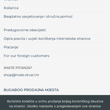
Košarica
Besplatno savjetovanje i stručna pomoć
Predugovorne obavijesti
Opća pravila i uvjeti korištenja internetske stranice
Plaćanje
For our foreign customers
IMATE PITANJA?
shop@male-stvari.hr
BUGABOO PRODAJNA MJESTA
Koristimo kolačiće u svrhu pružanja boljeg korisničkog iskustva
na stranici. Ukoliko nastavite s pregledavanjem ove stranice
Visa
MasterCard
Maestro
Dinners
Credit
Cash
Bank