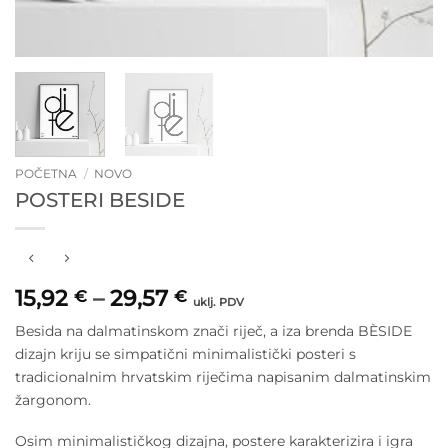
POČETNA
/
NOVO
POSTERI BESIDE
Raspon
15,92
–
29,57
€
€
uklj. PDV
cijena:
Besida na dalmatinskom znači riječ, a iza brenda BÈSIDE
od
dizajn kriju se simpatični minimalistički posteri s
15,92 €
tradicionalnim hrvatskim riječima napisanim dalmatinskim
do
29,57 €
žargonom.
Osim minimalističkog dizajna, postere karakterizira i igra