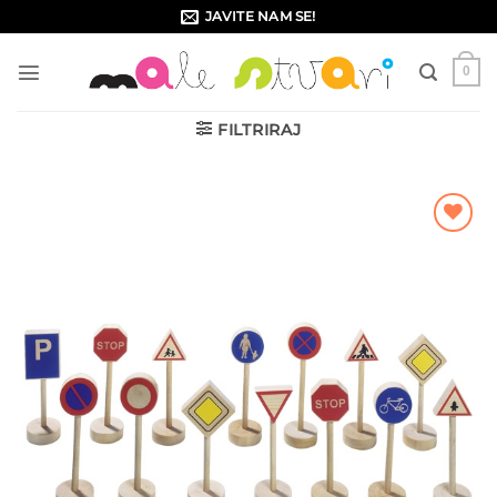
Skip
JAVITE NAM SE!
to
content
0
FILTRIRAJ
Dodajte
na listu
želja