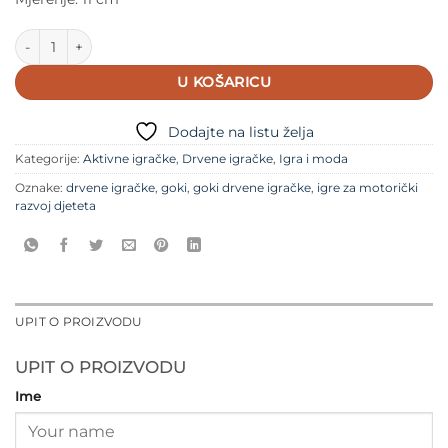
Goki prometni znakovi količina
U KOŠARICU
Dodajte na listu želja
Kategorije:
Aktivne igračke
,
Drvene igračke
,
Igra i moda
Oznake:
drvene igračke
,
goki
,
goki drvene igračke
,
igre za motorički
razvoj djeteta
UPIT O PROIZVODU
UPIT O PROIZVODU
Ime