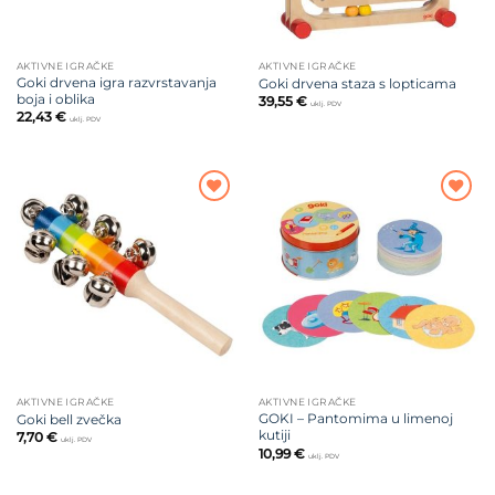
AKTIVNE IGRAČKE
AKTIVNE IGRAČKE
Goki drvena igra razvrstavanja
Goki drvena staza s lopticama
boja i oblika
39,55
€
uklj. PDV
22,43
€
uklj. PDV
Dodajte
Dodajte
na listu
na listu
želja
želja
AKTIVNE IGRAČKE
AKTIVNE IGRAČKE
GOKI – Pantomima u limenoj
Goki bell zvečka
kutiji
7,70
€
uklj. PDV
10,99
€
uklj. PDV