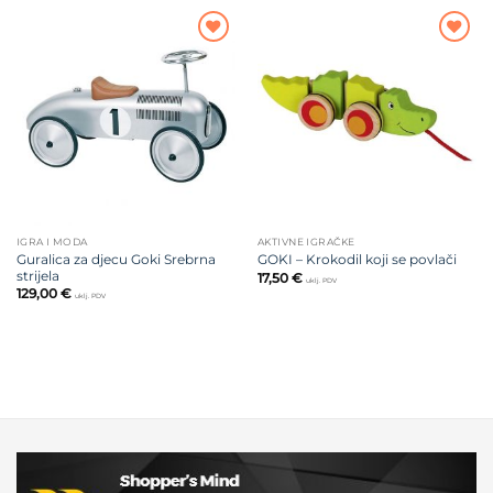
Dodajte
Dodajte
na listu
na listu
želja
želja
IGRA I MODA
AKTIVNE IGRAČKE
Guralica za djecu Goki Srebrna
GOKI – Krokodil koji se povlači
strijela
17,50
€
uklj. PDV
129,00
€
uklj. PDV