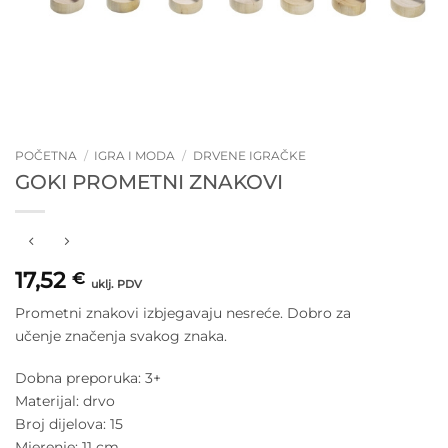
POČETNA
/
IGRA I MODA
/
DRVENE IGRAČKE
GOKI PROMETNI ZNAKOVI
17,52
€
uklj. PDV
Prometni znakovi izbjegavaju nesreće. Dobro za
učenje značenja svakog znaka.
Dobna preporuka: 3+
Materijal: drvo
Broj dijelova: 15
Mjerenje: 11 cm