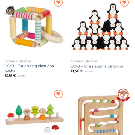
Dodajte
Dodajte
na listu
na listu
želja
želja
AKTIVNE IGRAČKE
AKTIVNE IGRAČKE
GOKI – Touch ring elastična
GOKI – Igra slaganja pingvina
kocka
19,50
€
uklj. PDV
12,61
€
uklj. PDV
Dodajte
Dodajte
na listu
na listu
želja
želja