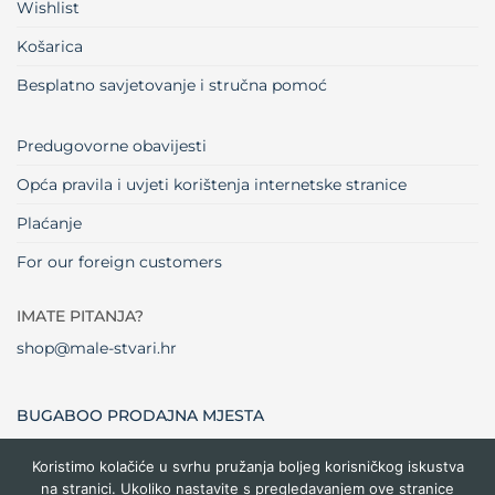
Wishlist
Košarica
Besplatno savjetovanje i stručna pomoć
Predugovorne obavijesti
Opća pravila i uvjeti korištenja internetske stranice
Plaćanje
For our foreign customers
IMATE PITANJA?
shop@male-stvari.hr
BUGABOO PRODAJNA MJESTA
Koristimo kolačiće u svrhu pružanja boljeg korisničkog iskustva
na stranici. Ukoliko nastavite s pregledavanjem ove stranice
Visa
MasterCard
Maestro
Dinners
Credit
Cash
Bank