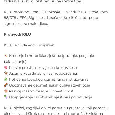
zadržavaju oblik i testirani su na štetne tvari.
IGLU proizvodi imaju CE oznaku u skladu s EU Direktivom
88/378 / EEC: Sigurnost igračaka, što ih čini potpuno
sigurnima za malu djecu.
Proizvodi IGLU
IGLU je tu da vodi i inspirira:
Kretanje i motoričke vještine (puzanje, penjanje,
balansiranje)
Razvoj prostorne svijesti i kreativnosti
Jačanje koordinacije i samopouzdanja
Poticanje logičkog razmišljanja i istraživanja
Upoznavanje geometrijskih oblika i živih boja
Razvoj maštovite igre i inovativnosti
Unaprjeđenje društvenih vještina i povezivanja
IGLU nježni, zagrljivi oblici poput su prijatelja koji pomažu
djeci razvijati širok raspon pokreta i motoričkih vještina.