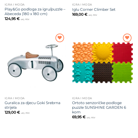
IGRA I MODA
IGRA I MODA
Play&Go podloga za igru/puzzle –
Iglu Corner Climber Set
Abeceda (180 x 180 cm)
169,00
€
uklj. PDV
124,95
€
uklj. PDV
Dodajte
Dodajte
na listu
na listu
želja
želja
IGRA I MODA
IGRA I MODA
Guralica za djecu Goki Srebrna
Ortoto senzoričke podloge
strijela
puzzle SUNSHINE GARDEN 6
kom
129,00
€
uklj. PDV
69,95
€
uklj. PDV