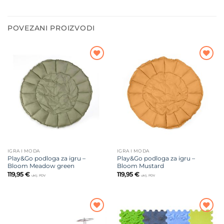
POVEZANI PROIZVODI
Dodajte
Dodajte
na listu
na listu
želja
želja
IGRA I MODA
IGRA I MODA
Play&Go podloga za igru –
Play&Go podloga za igru –
Bloom Meadow green
Bloom Mustard
119,95
€
119,95
€
uklj. PDV
uklj. PDV
Dodajte
Dodajte