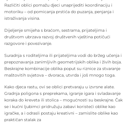
Različiti oblici pomažu djeci unaprijediti koordinaciju i
motoriku – od pomicanja prstića do puzanja, penjanja i
istraživanja visina.
Dijeljenje smijeha s braćom, sestrama, prijateljima i
društvom ubrzava razvoj društvenih vještina potičući
razgovore i povezivanje.
Suradnja s roditeljima ili prijateljima vodi do bržeg učenja i
prepoznavanja zanimljivih geometrijskih oblika i živih boja.
Beskrajne kombinacije oblika poput su riznice za stvaranje
maštovitih svjetova – dvoraca, utvrda i još mnogo toga.
Kako djeca rastu, ovi se oblici pretvaraju u izvrsne alate.
Gradnja poligona s preprekama, igranje igara i svladavanje
koraka do kreveta ili stolica – mogućnosti su beskrajne. Čak
se i kućni ljubimci pridružuju zabavi koristeći oblike kao
igračke, a i odrasli postaju kreativni – zamislite oblike kao
praktičan stalak za