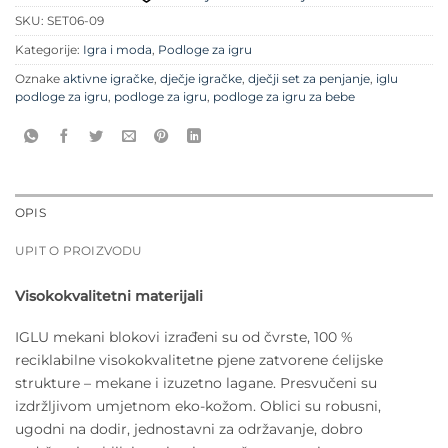
SKU:
SET06-09
Kategorije:
Igra i moda
,
Podloge za igru
Oznake
aktivne igračke
,
dječje igračke
,
dječji set za penjanje
,
iglu
podloge za igru
,
podloge za igru
,
podloge za igru za bebe
OPIS
UPIT O PROIZVODU
Visokokvalitetni materijali
IGLU mekani blokovi izrađeni su od čvrste, 100 %
reciklabilne visokokvalitetne pjene zatvorene ćelijske
strukture – mekane i izuzetno lagane. Presvučeni su
izdržljivom umjetnom eko-kožom. Oblici su robusni,
ugodni na dodir, jednostavni za održavanje, dobro