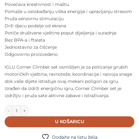
Povećava kreativnost i maštu
Pomaže u oslobađanju viška energije i upravljanju stresom
Pruža senzornu stimulaciju
Drži djecu podalje od ekrana
Potiče društvene vještine poput dijeljenja i suradnje
Bez BPA-a i ftalata
Jednostavno za čišćenje
Odgovorno proizvedeno
IGLU Corner Climber set osmišljen je za poticanje grubih
motoričkih vještina, ravnoteže, koordinacije i razvoja snage
dok vaše dijete istražuje ovaj mekani poligon za igru.
Izrađen da izdrži energičnu igru, Corner Climber set je
izdržljiv i pruža sate aktivne zabave i istraživanja.
IGLU Corner Climber set Pastel Pink količina
U KOŠARICU
Dodajte na listu želja