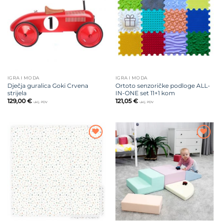
na listu
na listu
želja
želja
IGRA I MODA
IGRA I MODA
Dječja guralica Goki Crvena
Ortoto senzoričke podloge ALL-
strijela
IN-ONE set 11+1 kom
129,00
€
121,05
€
uklj. PDV
uklj. PDV
Dodajte
Dodajte
na listu
na listu
želja
želja