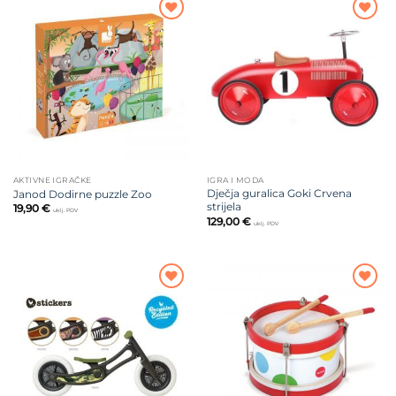
Dodajte
Dodajte
na listu
na listu
želja
želja
AKTIVNE IGRAČKE
IGRA I MODA
Dječja guralica Goki Crvena
Janod Dodirne puzzle Zoo
strijela
19,90
€
uklj. PDV
129,00
€
uklj. PDV
Dodajte
Dodajte
na listu
na listu
želja
želja