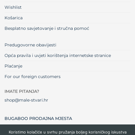
Wishlist
Košarica
Besplatno savjetovanje i stručna pomoć
Predugovorne obavijesti
Opća pravila i uvjeti korištenja internetske stranice
Plaćanje
For our foreign customers
IMATE PITANJA?
shop@male-stvari.hr
BUGABOO PRODAJNA MJESTA
Koristimo kolačiće u svrhu pružanja boljeg korisničkog iskustva