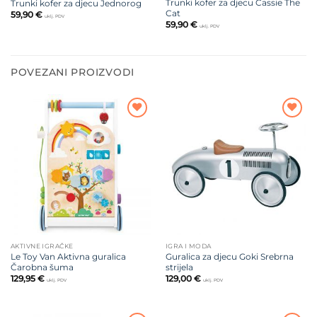
Trunki kofer za djecu Cassie The
Trunki kofer za djecu Jednorog
Cat
59,90
€
uklj. PDV
59,90
€
uklj. PDV
POVEZANI PROIZVODI
Dodajte
Dodajte
na listu
na listu
želja
želja
AKTIVNE IGRAČKE
IGRA I MODA
Le Toy Van Aktivna guralica
Guralica za djecu Goki Srebrna
Čarobna šuma
strijela
129,95
€
129,00
€
uklj. PDV
uklj. PDV