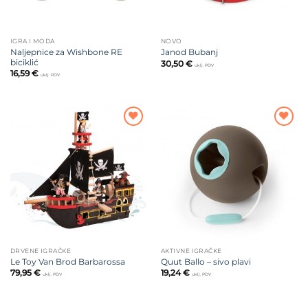
IGRA I MODA
NOVO
Naljepnice za Wishbone RE
Janod Bubanj
biciklić
30,50
€
uklj. PDV
16,59
€
uklj. PDV
Dodajte
Dodajte
na listu
na listu
želja
želja
DRVENE IGRAČKE
AKTIVNE IGRAČKE
Le Toy Van Brod Barbarossa
Quut Ballo – sivo plavi
79,95
€
19,24
€
uklj. PDV
uklj. PDV