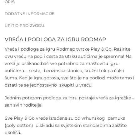
OPIS
DODATNE INFORMACIJE
UPIT O PROIZVODU
VREĆA I PODLOGA ZA IGRU RODMAP
Vreća i podloga za igru Rodmap tvrtke Play & Go. Raširite
ovu vreću na pod i cesta za utrku autićima je spremna! Na
vreći je oslikano baš sve potrebno za maštovitu igru
autićima – cesta, benzinska stanica, kružni tok pa čak i
šuma. Kad je igra gotova, sve što je na podlozi može tamo i
ostati te se jednostavno skupiti u vreću.
Jednim potezom podloga za igru postaje vreća za igračke –
san svih roditelja.
Sve Play & Go vreće izrađene su od vrhunskog pamuka
(poly cotton) u skladu sa svjetskim standardima zaštite
okoliša.