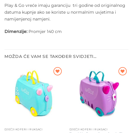
Play & Go vreće imaju garanciju tri godine od originalnog
datuma kupnje ako se koriste u normalnim uvjetima i
namijenjenoj namjeni.
Dimenzije:
Promjer 140 cm
MOŽDA ĆE VAM SE TAKOĐER SVIDJETI…
Dodajte
Dodajte
na listu
na listu
želja
želja
DJEČJI KOFERI I RUKSACI
DJEČJI KOFERI I RUKSACI