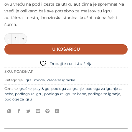
ovu vreću na pod i cesta za utrku autićima je spremna! Na
vreći je oslikano baš sve potrebno za maštovitu igru
autićima – cesta, benzinska stanica, kružni tok pa čak i
šuma.
Play&Go Vreća i podloga za igru Roadmap količina
U KOŠARICU
Dodajte na listu želja
SKU:
ROADMAP
Kategorije:
Igra i moda
,
Vreće za igračke
Oznake
igračke
,
play & go
,
podloga za igranje
,
podloga za igranje za
bebe
,
podloga za igru
,
podloga za igru za bebe
,
podloge za igranje
,
podloge za igru