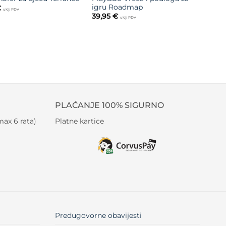
igru Roadmap
€
uklj. PDV
39,95
€
uklj. PDV
PLAĆANJE 100% SIGURNO
ax 6 rata)
Platne kartice
Predugovorne obavijesti