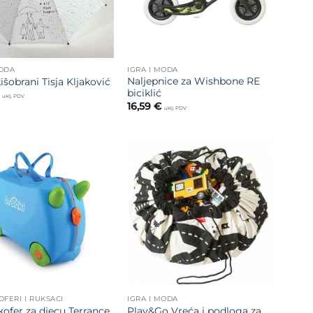
MODA
IGRA I MODA
Naljepnice za Wishbone RE
kišobrani Tisja Kljaković
biciklić
uklj. PDV
16,59
€
uklj. PDV
Dodajte
Dodajte
na listu
na listu
želja
želja
OFERI I RUKSACI
IGRA I MODA
Play&Go Vreća i podloga za
kofer za djecu Terrance