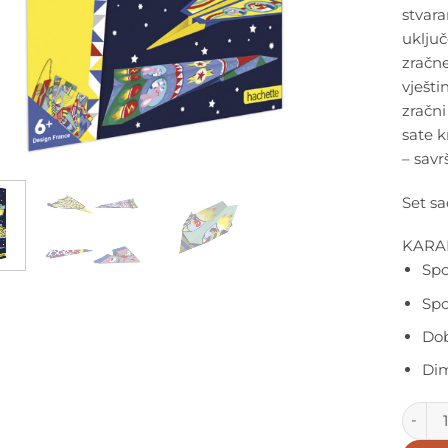
stvara
uključ
zračne
vješti
zračni
sate k
– savr
Set sa
KARA
Spo
Spo
Dob
Dim
Janod 