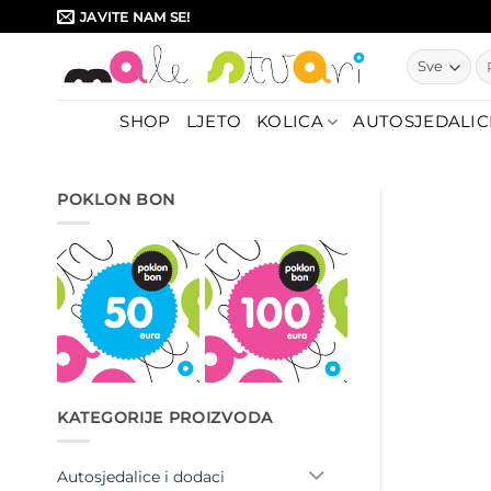
Skip
JAVITE NAM SE!
to
Pr
content
SHOP
LJETO
KOLICA
AUTOSJEDALIC
POKLON BON
KATEGORIJE PROIZVODA
Autosjedalice i dodaci