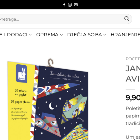
etraži:
E I DODACI
OPREMA
DJEČJA SOBA
HRANJENJ
POČE
JAN
Dodajte
AV
na listu
želja
9,9
Poleti
papirn
tradic
Umjest