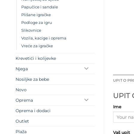
Papučice i sandale
Plišane igračke
Podloge za igru
Slikovnice
Vozila, kacige i oprema
Vreće za igračke
Krevetići i kolijevke
Njega
Nosiljke za bebe
UPIT O P
Novo
UPIT
Oprema
Ime
Oprema i dodaci
Outlet
Plaža
Vaš upit