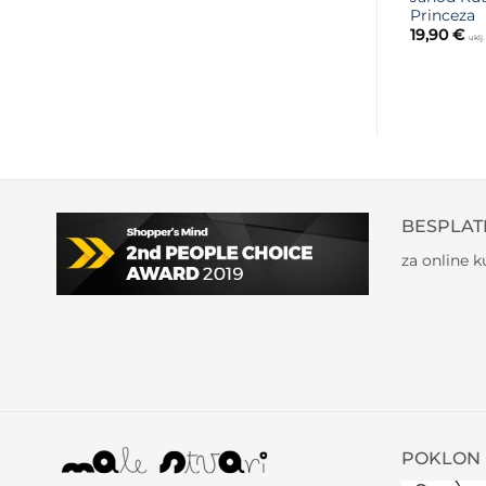
Princeza
19,90
€
uklj
BESPLAT
za online 
POKLON 