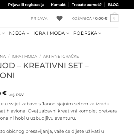
Prijava ili registracija
Kontakt
Trebate pomoć?
BLOG
PRIJAVA
KOŠARICA /
0,00
€
0
E
NJEGA
IGRA I MODA
PODRŠKA
TNA
/
IGRA I MODA
/
AKTIVNE IGRAČKE
OD – KREATIVNI SET –
IONI
0
€
uklj. PDV
te u svijet zabave s Janod sjajnim setom za izradu
atih aviona! Ovaj zabavni kreativni komplet pretvara
ionalni hobi u uzbudljivu avanturu.
o običnog presavijanja, vaše će dijete uživati u