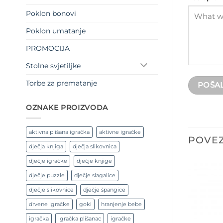
Poklon bonovi
Poklon umatanje
PROMOCIJA
Stolne svjetiljke
Torbe za prematanje
OZNAKE PROIZVODA
aktivna plišana igračka
aktivne igračke
POVEZ
dječja knjiga
dječja slikovnica
dječje igračke
dječje knjige
dječje puzzle
dječje slagalice
dječje slikovnice
dječje špangice
drvene igračke
goki
hranjenje bebe
igračka
igračka plišanac
igračke