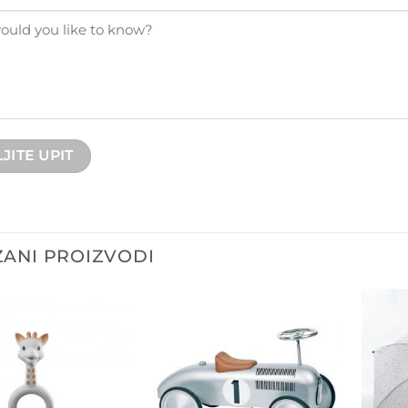
ANI PROIZVODI
Dodajte
Dodajte
na listu
na listu
želja
želja