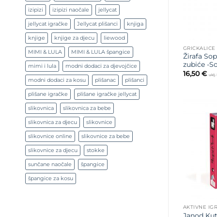
izipizi
izipizi naočale
jellycat
jellycat igračke
Jellycat plišanci
knjiga
knjige
knjige za djecu
liewood
GRICKALICE
MIMI & LULA
MIMI & LULA špangice
Žirafa Sop
zubiće -S
mimi i lula
modni dodaci za djevojčice
16,50
€
uklj
modni dodaci za kosu
plišanac
plišanci
plišane igračke
plišane igračke jellycat
slikovnica
slikovnica za bebe
slikovnica za djecu
slikovnice
slikovnice online
slikovnice za bebe
slikovnice za djecu
stokke
sunčane naočale
špangice
špangice za kosu
AKTIVNE IG
Janod Kut