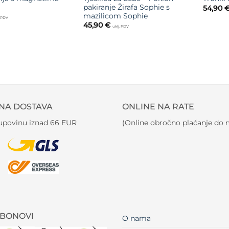
pakiranje Žirafa Sophie s
54,90
mazilicom Sophie
. PDV
45,90
€
uklj. PDV
NA DOSTAVA
ONLINE NA RATE
kupovinu iznad 66 EUR
(Online obročno plaćanje do m
BONOVI
O nama