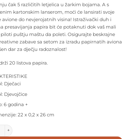
nju čak 5 različitih letjelica u žarkim bojama. A s
enim kartonskim lanserom, moći će lansirati svoje
 avione do nevjerojatnih visina! Istraživački duh i
na presavijanja papira bit će potaknuti dok vaš mali
 piloti puštju maštu da poleti. Osigurajte beskrajne
reativne zabave sa setom za izradu papirnatih aviona
šen dar za dječju radoznalost!
drži 20 listova papira.
KTERISTIKE
l: Dječaci
l: Djevojčice
: 6 godina +
enzije: 22 x 0,2 x 26 cm
- Kreativni set - Avioni količina