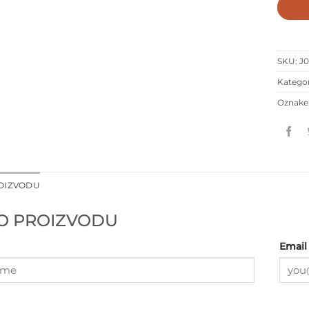
SKU:
J
Kategor
Oznake
ROIZVODU
 O PROIZVODU
Email