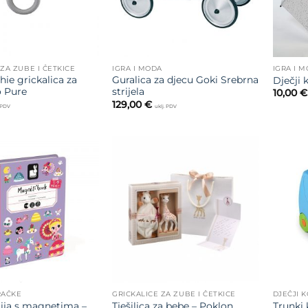
 ZA ZUBE I ČETKICE
IGRA I MODA
IGRA I 
hie grickalica za
Guralica za djecu Goki Srebrna
Dječji 
o Pure
strijela
10,00
€
129,00
€
. PDV
uklj. PDV
Dodajte
Dodajte
na listu
na listu
želja
želja
RAČKE
GRICKALICE ZA ZUBE I ČETKICE
DJEČJI K
ija s magnetima –
Tješilica za bebe – Poklon
Trunki 