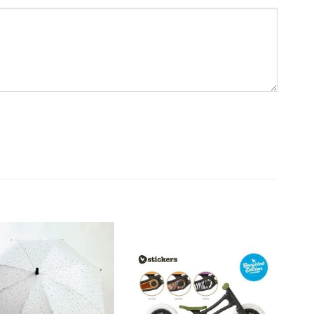
Dodajte
Dodajte
na listu
na listu
želja
želja