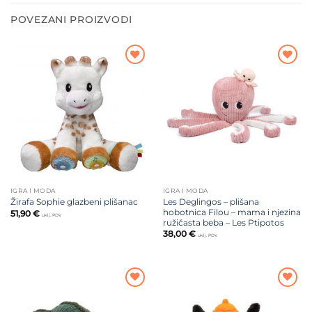
POVEZANI PROIZVODI
Dodajte
Dodajte
na listu
na listu
želja
želja
IGRA I MODA
IGRA I MODA
Les Deglingos – plišana
Žirafa Sophie glazbeni plišanac
hobotnica Filou – mama i njezina
51,90
€
uklj. PDV
ružičasta beba – Les Ptipotos
38,00
€
uklj. PDV
Dodajte
Dodajte
na listu
na listu