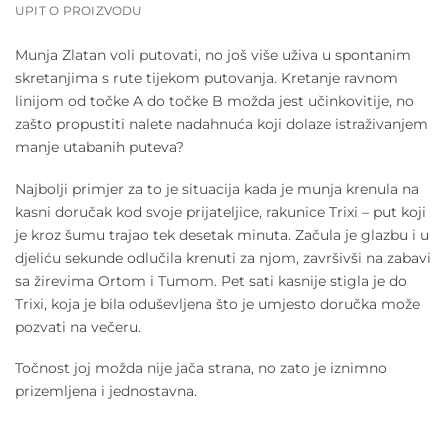
UPIT O PROIZVODU
Munja Zlatan voli putovati, no još više uživa u spontanim
skretanjima s rute tijekom putovanja. Kretanje ravnom
linijom od točke A do točke B možda jest učinkovitije, no
zašto propustiti nalete nadahnuća koji dolaze istraživanjem
manje utabanih puteva?
Najbolji primjer za to je situacija kada je munja krenula na
kasni doručak kod svoje prijateljice, rakunice Trixi – put koji
je kroz šumu trajao tek desetak minuta. Začula je glazbu i u
djeliću sekunde odlučila krenuti za njom, završivši na zabavi
sa žirevima Ortom i Tumom. Pet sati kasnije stigla je do
Trixi, koja je bila oduševljena što je umjesto doručka može
pozvati na večeru.
Točnost joj možda nije jača strana, no zato je iznimno
prizemljena i jednostavna.