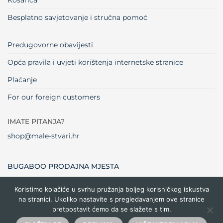
Košarica
Besplatno savjetovanje i stručna pomoć
Predugovorne obavijesti
Opća pravila i uvjeti korištenja internetske stranice
Plaćanje
For our foreign customers
IMATE PITANJA?
shop@male-stvari.hr
BUGABOO PRODAJNA MJESTA
Koristimo kolačiće u svrhu pružanja boljeg korisničkog iskustva
na stranici. Ukoliko nastavite s pregledavanjem ove stranice
Visa
MasterCard
Maestro
Dinners
Credit
Cash
Bank
pretpostavit ćemo da se slažete s tim.
Club
Card
On
Trans
Delivery