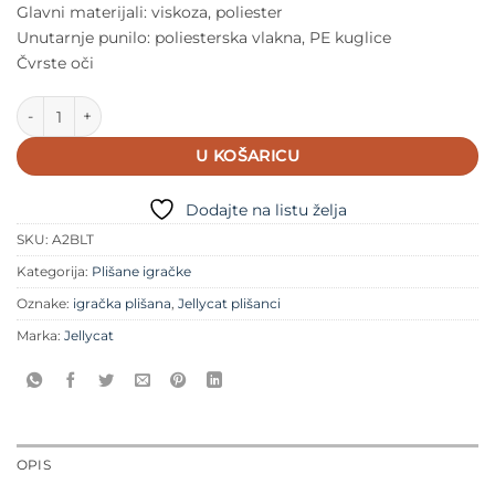
Glavni materijali: viskoza, poliester
Unutarnje punilo: poliesterska vlakna, PE kuglice
Čvrste oči
Jellycat munja Zlatan količina
U KOŠARICU
Dodajte na listu želja
SKU:
A2BLT
Kategorija:
Plišane igračke
Oznake:
igračka plišana
,
Jellycat plišanci
Marka:
Jellycat
OPIS