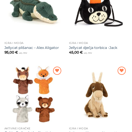
želja
želja
IGRA I MODA
IGRA I MODA
Jellycat plišanac – Alex Aligator
Jellycat dječja torbica -Jack
95,00
€
45,00
€
uklj. PDV
uklj. PDV
Dodajte
Dodajte
na listu
na listu
želja
želja
AKTIVNE IGRAČKE
IGRA I MODA