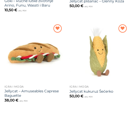
Goki – Ručne lutke životinje
Jellycat plišanac – Glenny Koza
Arino, Funu, Wassti i Baru
50,00
€
uklj. PDV
10,50
€
uklj. PDV
Dodajte
Dodajte
na listu
na listu
želja
želja
IGRA I MODA
IGRA I MODA
Jellycat – Amuseables Caprese
Jellycat kukuruz Šećerko
Baguette
50,00
€
uklj. PDV
38,00
€
uklj. PDV