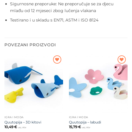
Sigurnosne preporuke: Ne preporučuje se za djecu
mlađu od 12 mjeseci zbog lučenja vlakana
Testirano i u skladu s EN71, ASTM i ISO 8124
POVEZANI PROIZVODI
Dodajte
Dodajte
na listu
na listu
želja
želja
IGRA I MODA
IGRA I MODA
Quutopija – 3D kitovi
Quutopija – labudi
10,49
€
15,79
€
uklj. PDV
uklj. PDV