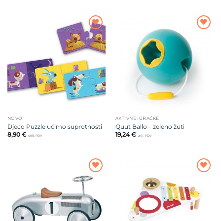
Dodajte
Dodajte
na listu
na listu
želja
želja
NOVO
AKTIVNE IGRAČKE
Djeco Puzzle učimo suprotnosti
Quut Ballo – zeleno žuti
8,90
€
19,24
€
uklj. PDV
uklj. PDV
Dodajte
Dodajte
na listu
na listu
želja
želja