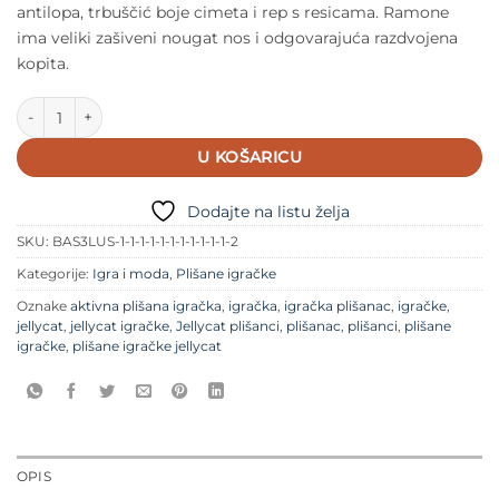
antilopa, trbuščić boje cimeta i rep s resicama. Ramone
ima veliki zašiveni nougat nos i odgovarajuća razdvojena
kopita.
Jellycat plišanac - Ramone Bik količina
U KOŠARICU
Dodajte na listu želja
SKU:
BAS3LUS-1-1-1-1-1-1-1-1-1-1-1-2
Kategorije:
Igra i moda
,
Plišane igračke
Oznake
aktivna plišana igračka
,
igračka
,
igračka plišanac
,
igračke
,
jellycat
,
jellycat igračke
,
Jellycat plišanci
,
plišanac
,
plišanci
,
plišane
igračke
,
plišane igračke jellycat
OPIS