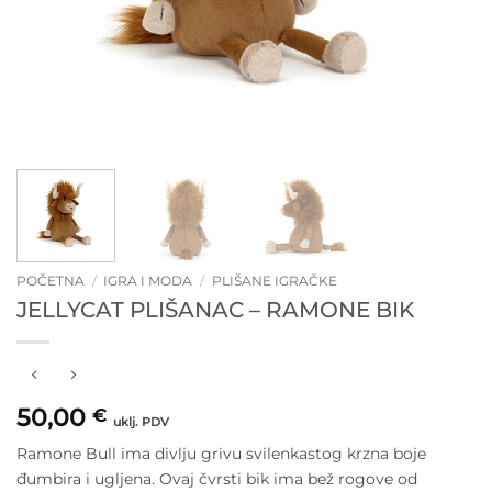
POČETNA
/
IGRA I MODA
/
PLIŠANE IGRAČKE
JELLYCAT PLIŠANAC – RAMONE BIK
50,00
€
uklj. PDV
Ramone Bull ima divlju grivu svilenkastog krzna boje
đumbira i ugljena. Ovaj čvrsti bik ima bež rogove od