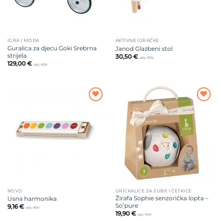
IGRA I MODA
AKTIVNE IGRAČKE
Guralica za djecu Goki Srebrna
Janod Glazbeni stol
strijela
30,50
€
uklj. PDV
129,00
€
uklj. PDV
Dodajte
Dodajte
na listu
na listu
želja
želja
NOVO
GRICKALICE ZA ZUBE I ČETKICE
Žirafa Sophie senzorička lopta –
Usna harmonika
So’pure
9,16
€
uklj. PDV
19,90
€
uklj. PDV